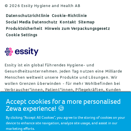
© 2026 Essity Hygiene and Health AB
Datenschutzrichtlinie
Cookie-Richtlinie
Social Media Datenschutz
Kontakt
Sitemap
Produktsicherheit
Hinweis zum Verpackungsgesetz
Cookie Settings
Essity ist ein global führendes Hygiene- und
Gesundheitsunternehmen. Jeden Tag nutzen eine Milliarde
Menschen weltweit unsere Produkte und Lösungen. Wir
wollen Grenzen überwinden - für mehr Wohlbefinden bei
Verbraucher*innen, Patient*innen, Pflegekräften, Kunden
und Gesellschaft. Wir vertreiben unsere Produkte und
Accept cookies for a more personalised
Lösungen in rund 150 Ländern unter vielen starken
Zewa experience! 🍪
Marken, darunter die Weltmarktführer TENA und Tork, aber
auch bekannte Marken wie Actimove, Cutimed, JOBST, Knix,
By clicking “Accept All Cookies”, you agree to the storing of cookies on your
Leukoplast, Libero, Libresse, Lotus, Modibodi, Nosotras,
device to enhance site navigation, analyze site usage, and assist in our
Saba, Tempo, TOM Organic, und Zewa. Essity beschäftigt
marketing efforts.