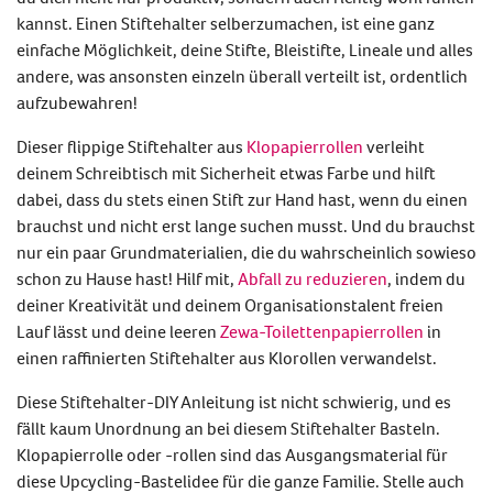
kannst. Einen
Stiftehalter selberzumachen
, ist eine ganz
einfache Möglichkeit, deine Stifte, Bleistifte, Lineale und alles
andere, was ansonsten einzeln überall verteilt ist, ordentlich
aufzubewahren!
Dieser flippige
Stiftehalter aus
Klopapierrollen
verleiht
deinem Schreibtisch mit Sicherheit etwas Farbe und hilft
dabei, dass du stets einen Stift zur Hand hast, wenn du einen
brauchst und nicht erst lange suchen musst. Und du brauchst
nur ein paar Grundmaterialien, die du wahrscheinlich sowieso
schon zu Hause hast! Hilf mit,
Abfall zu reduzieren
, indem du
deiner Kreativität und deinem Organisationstalent freien
Lauf lässt und deine leeren
Zewa-Toilettenpapierrollen
in
einen raffinierten
Stiftehalter aus Klorollen
verwandelst.
Diese
Stiftehalter-DIY
Anleitung ist nicht schwierig, und es
fällt kaum Unordnung an bei diesem
Stiftehalter Basteln.
Klopapierrolle
oder -rollen sind das Ausgangsmaterial für
diese Upcycling-Bastelidee für die ganze Familie. Stelle auch