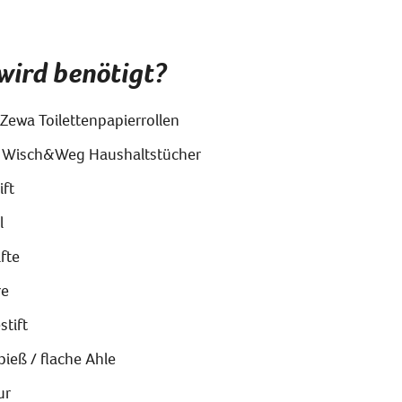
wird benötigt?
 Zewa Toilettenpapierrollen
 Wisch&Weg Haushaltstücher
ift
l
ifte
re
stift
spieß / flache Ahle
ur