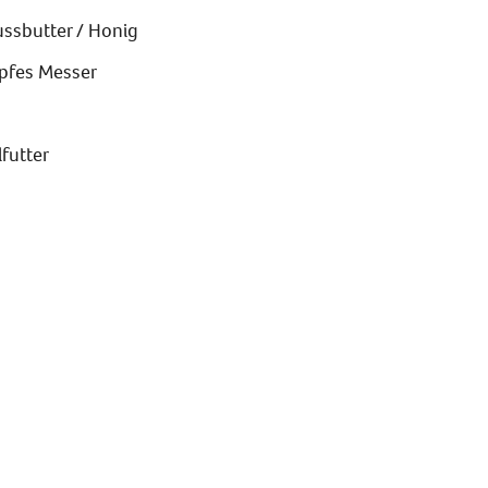
ssbutter / Honig
pfes Messer
futter