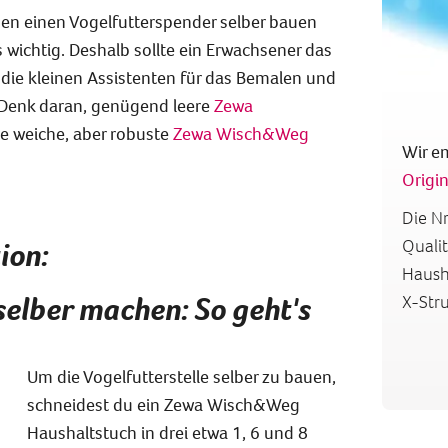
n einen Vogelfutterspender selber bauen
 wichtig. Deshalb sollte ein Erwachsener das
ie kleinen Assistenten für das Bemalen und
Denk daran, genügend leere
Zewa
le weiche, aber robuste
Zewa Wisch&Weg
Wir e
Origin
Die Nr
ion:
Quali
Hausha
selber machen: So geht's
X-Stru
Um die Vogelfutterstelle selber zu bauen,
schneidest du ein Zewa Wisch&Weg
Haushaltstuch in drei etwa 1, 6 und 8