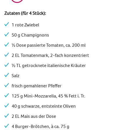
Zutaten (für 4 Stück):
1 rote Zwiebel
50 g Champignons
½ Dose passierte Tomaten, ca. 200 ml
2 EL Tomatenmark, 2-fach konzentriert
½ TL getrocknete italienische Kräuter
Salz
frisch gemahlener Pfeffer
125 g Mini-Mozzarella, 45 % Fett i. Tr.
40 g schwarze, entsteinte Oliven
2 EL Mais aus der Dose
4 Burger-Brötchen, à ca. 75 g