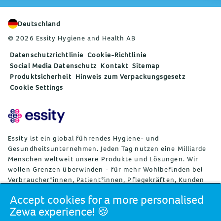
Deutschland
© 2026 Essity Hygiene and Health AB
Datenschutzrichtlinie
Cookie-Richtlinie
Social Media Datenschutz
Kontakt
Sitemap
Produktsicherheit
Hinweis zum Verpackungsgesetz
Cookie Settings
Essity ist ein global führendes Hygiene- und
Gesundheitsunternehmen. Jeden Tag nutzen eine Milliarde
Menschen weltweit unsere Produkte und Lösungen. Wir
wollen Grenzen überwinden - für mehr Wohlbefinden bei
Verbraucher*innen, Patient*innen, Pflegekräften, Kunden
und Gesellschaft. Wir vertreiben unsere Produkte und
Accept cookies for a more personalised
Lösungen in rund 150 Ländern unter vielen starken
Zewa experience! 🍪
Marken, darunter die Weltmarktführer TENA und Tork, aber