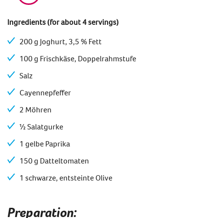
Ingredients (for about 4 servings)
200 g Joghurt, 3,5 % Fett
100 g Frischkäse, Doppelrahmstufe
Salz
Cayennepfeffer
2 Möhren
½ Salatgurke
1 gelbe Paprika
150 g Datteltomaten
1 schwarze, entsteinte Olive
Preparation: