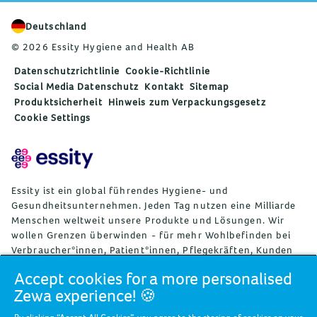
Deutschland
© 2026 Essity Hygiene and Health AB
Datenschutzrichtlinie
Cookie-Richtlinie
Social Media Datenschutz
Kontakt
Sitemap
Produktsicherheit
Hinweis zum Verpackungsgesetz
Cookie Settings
Essity ist ein global führendes Hygiene- und
Gesundheitsunternehmen. Jeden Tag nutzen eine Milliarde
Menschen weltweit unsere Produkte und Lösungen. Wir
wollen Grenzen überwinden - für mehr Wohlbefinden bei
Verbraucher*innen, Patient*innen, Pflegekräften, Kunden
und Gesellschaft. Wir vertreiben unsere Produkte und
Accept cookies for a more personalised
Lösungen in rund 150 Ländern unter vielen starken
Zewa experience! 🍪
Marken, darunter die Weltmarktführer TENA und Tork, aber
auch bekannte Marken wie Actimove, Cutimed, JOBST, Knix,