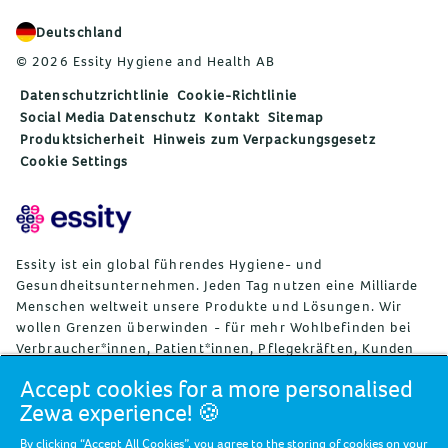
Deutschland
© 2026 Essity Hygiene and Health AB
Datenschutzrichtlinie
Cookie-Richtlinie
Social Media Datenschutz
Kontakt
Sitemap
Produktsicherheit
Hinweis zum Verpackungsgesetz
Cookie Settings
Essity ist ein global führendes Hygiene- und
Gesundheitsunternehmen. Jeden Tag nutzen eine Milliarde
Menschen weltweit unsere Produkte und Lösungen. Wir
wollen Grenzen überwinden - für mehr Wohlbefinden bei
Verbraucher*innen, Patient*innen, Pflegekräften, Kunden
und Gesellschaft. Wir vertreiben unsere Produkte und
Accept cookies for a more personalised
Lösungen in rund 150 Ländern unter vielen starken
Zewa experience! 🍪
Marken, darunter die Weltmarktführer TENA und Tork, aber
auch bekannte Marken wie Actimove, Cutimed, JOBST, Knix,
By clicking “Accept All Cookies”, you agree to the storing of cookies on your