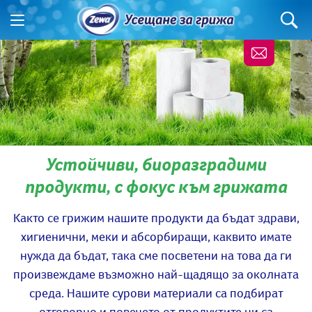
Устойчиви, биоразградими
продукти, с фокус към грижата
Както се грижим нашите продукти да бъдат здрави,
хигиенични, меки и абсорбиращи, каквито имате
нужда да бъдат, така сме посветени на това да ги
произвеждаме възможно най-щадящо за околната
среда. Нашите сурови материали са подбират
отговорно и повечето от продуктите ни са