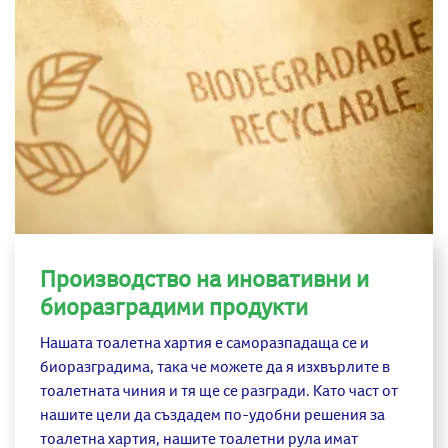
Производство на иновативни и
биоразградими продукти
Нашата тоалетна хартия е саморазпадаща се и
биоразградима, така че можете да я изхвърлите в
тоалетната чиния и тя ще се разгради. Като част от
нашите цели да създадем по-удобни решения за
тоалетна хартия, нашите тоалетни рула имат