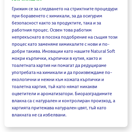
Грижим се за следването на стриктните процедури
при боравенето с химикали, за да осигурим
безопасност както за продуктите, така и за
работния процес. Освен това работим
непрекъснато в посока подобрение на същия този
процес като заменяме химикалите с нови и по-
добри такива. Иновации като нашите Natural Soft
мокри кърпички, кърпички в кутия, както и
тоалетната хартия ни помагат да редуцираме
употребата на химикали и да произвеждаме по-
екологични и нежни към кожата кърпички и
тоалетна хартия, тъй като нямат никакви
оцветители и ароматизатори. Биоразградимите
влакна са с натурален и контролиран произход, а
хартията притежава натурален цвят, тъй като
влакната не са избелвани.