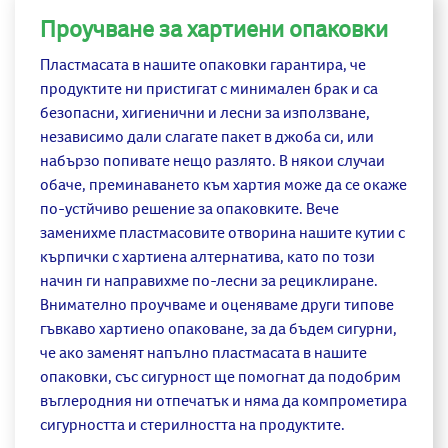
Проучване за хартиени опаковки
Пластмасата в нашите опаковки гарантира, че
продуктите ни пристигат с минимален брак и са
безопасни, хигиенични и лесни за използване,
независимо дали слагате пакет в джоба си, или
набързо попивате нещо разлято. В някои случаи
обаче, преминаването към хартия може да се окаже
по-устйчиво решение за опаковките. Вече
заменихме пластмасовите отворина нашите кутии с
кърпички с хартиена алтернатива, като по този
начин ги направихме по-лесни за рециклиране.
Внимателно проучваме и оценяваме други типове
гъвкаво хартиено опаковане, за да бъдем сигурни,
че ако заменят напълно пластмасата в нашите
опаковки, със сигурност ще помогнат да подобрим
въглеродния ни отпечатък и няма да компрометира
сигурността и стерилността на продуктите.