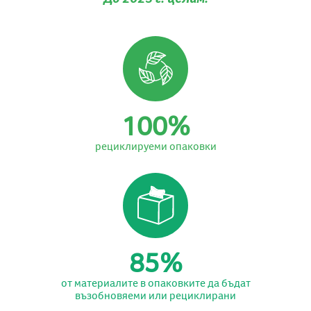
0
1
2
0
3
0
1
0
0
%
4
1
2
1
1
рециклируеми опаковки
5
2
3
2
2
6
3
4
3
3
7
4
5
4
4
8
5
%
6
5
5
9
6
7
6
6
от материалите в опаковките да бъдат
възобновяеми или рециклирани