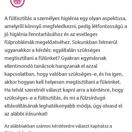
A
fültisztítás
a személyes higiénia egy olyan aspektusa,
amelyről könnyű megfeledkezni, pedig létfontosságú a
jó higiénia fenntartásához és az esetleges
fülproblémák megelőzéséhez. Sokunkban felmerül
ugyanakkor a kérdés: egyáltalán szükséges
megtisztítani a fülünket? Gyakran egymásnak
ellentmondó tanácsok hangzanak el azzal
kapcsolatban, hogy valóban szükséges-e, és ha igen,
akkor hogyan kell helyesen megtisztítani a füleinket.
Ha tehát szeretnél választ kapni arra a kérdésre, hogy
szükséges-e a
fültisztítás
, és mi a
fülzsírdugó
eltávolításának
leghatékonyabb módja, úgy
olvasd el
az alábbi írásunkat!
Az alábbiakban számos kérdésedre választ kaphatsz a