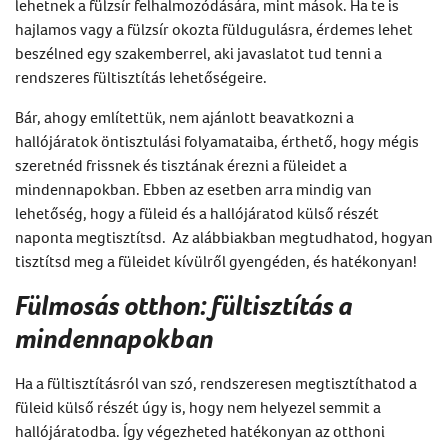
lehetnek a fülzsír felhalmozódására, mint mások. Ha te is
hajlamos vagy a
fülzsír okozta füldugulásra
, érdemes lehet
beszélned egy szakemberrel, aki javaslatot tud tenni a
rendszeres
fültisztítás
lehetőségeire.
Bár, ahogy említettük, nem ajánlott beavatkozni a
hallójáratok öntisztulási folyamataiba, érthető, hogy mégis
szeretnéd frissnek és tisztának érezni a füleidet a
mindennapokban. Ebben az esetben arra mindig van
lehetőség, hogy a füleid és a hallójáratod külső részét
naponta megtisztítsd. Az alábbiakban megtudhatod, hogyan
tisztítsd meg a füleidet kívülről gyengéden, és hatékonyan!
Fülmosás otthon: fültisztítás a
mindennapokban
Ha a
fültisztításról
van szó, rendszeresen megtisztíthatod a
füleid külső részét úgy is, hogy nem helyezel semmit a
hallójáratodba. Így végezheted hatékonyan az otthoni