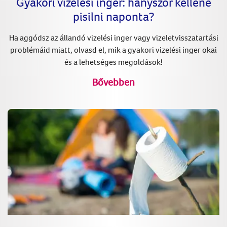
Gyakori vizelési inger: hányszor kellene
pisilni naponta?
Ha aggódsz az állandó vizelési inger vagy vizeletvisszatartási
problémáid miatt, olvasd el, mik a gyakori vizelési inger okai
és a lehetséges megoldások!
Bővebben