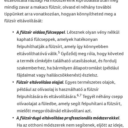
mindig zavar a makacs fülzsír, olvasd el néhány további
tippünket arra vonatkozóan, hogyan könnyítheted meg a
fülzsír eltávolítását
:
A
fülzsír oldása
fülcseppel
. Léteznek olyan vény nélkül
kapható fülcseppek, amelyek hatékonyan
felpuhíthatják a fülzsírt, amely így könnyebben
5
eltávolíthatóvá válik.
Győződj meg róla, hogy követed
a termék címkéjén található utasításokat, és fordulj
szakemberhez, ha bármilyen állapotromlást (például
fájdalmat vagy halláscsökkenést) észlelsz.
Fülzsír eltávolítása olajjal
.
Egyes természetes olajok,
például az olívaolaj is használható a fülzsír
6,7
felpuhítására és eltávolítására.
Tegyél néhány csepp
olívaolajat a füledbe, amely segít felpuhítani a fülzsírt,
mielőtt megpróbálnád eltávolítani azt.
A
fülzsírdugó eltávolítása
professzionális módszerekkel
.
Ha az otthoni módszerek nem segítenek, eljött az ideje,