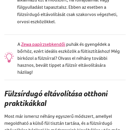
fülgyulladást tapasztalsz. Ebben az esetben a
fülzsírdugó eltávolítását
csak szakorvos végezheti,
orvosi eszközökkel.
A
Zewa papírzsebkendői
puhák és gyengédek a
bőrhöz, ezért ideális eszközök a fültisztításhoz! Még
birkózol a fülzsírral? Olvass el néhány további
hasznos, bevált tippet a fülzsír eltávolítására
házilag!
Fülzsírdugó eltávolítása otthoni
praktikákkal
Most már ismersz néhány egyszerű módszert, amellyel
megoldható a külső fül tisztán tartása, és a
fülzsírdugó
eltávolítása
házilag
! Ha módszereink kipróbálása után még