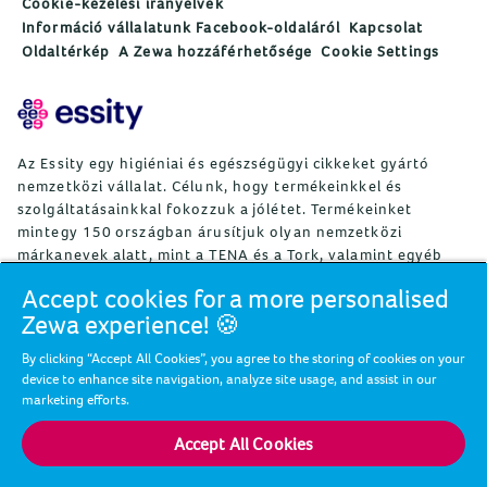
Cookie-kezelési irányelvek
Információ vállalatunk Facebook-oldaláról
Kapcsolat
Oldaltérkép
A Zewa hozzáférhetősége
Cookie Settings
Az Essity egy higiéniai és egészségügyi cikkeket gyártó
nemzetközi vállalat. Célunk, hogy termékeinkkel és
szolgáltatásainkkal fokozzuk a jólétet. Termékeinket
mintegy 150 országban árusítjuk olyan nemzetközi
márkanevek alatt, mint a TENA és a Tork, valamint egyéb
erős márkák, például Actimove, Cutimed, JOBST, Knix,
Accept cookies for a more personalised
Leukoplast, Libero, Libresse, Lotus, Modibodi, Nosotras,
Zewa experience! 🍪
Saba, Tempo, TOM Organic és Zewa. Az Essity mintegy
36 000 alkalmazottat foglalkoztat. A nettó árbevétel 2024-
By clicking “Accept All Cookies”, you agree to the storing of cookies on your
ben mintegy 146 mrdSEK (13 mrdEUR) volt. A vállalat
device to enhance site navigation, analyze site usage, and assist in our
székhelye a svédországi Stockholm, az Essity részvényeit
marketing efforts.
pedig a Nasdaq Stockholm jegyzi. Az Essity a jólétért,
valamint az egészséges, környezettudatos és
Accept All Cookies
újrafelhasználó társadalomért küzd. További
tájékoztatás:
www.essity.com
.