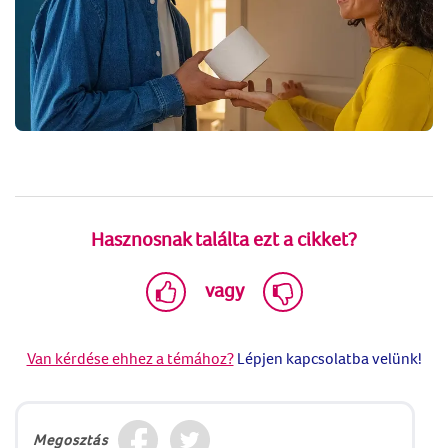
Hasznosnak találta ezt a cikket?
vagy
Van kérdése ehhez a témához?
Lépjen kapcsolatba velünk!
Megosztás