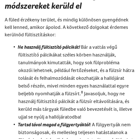
módszereket kerüld el
A füled érzékeny terület, és mindig különösen gyengédnek
kell lenned, amikor ápolod. A következő dolgokat érdemes
kerülnöd
fültisztítás
kor:
Ne használj fültisztító pálcikát!
Bár a vattás végű
fültisztító pálcikákat széles körben használják,
tanulmányok kimutatták, hogy sok fülprobléma
okozói lehetnek, például fertőzéseket, és a fülzsír hátra
tolását és felhalmozódását okozhatják a hallójárat
belső részén, mivel minden egyes használattal egyre
8
beljebb nyomhatják a fülzsírt.
Javasoljuk, hogy ne
használj fültisztító pálcikát a
fülzsír eltávolítására
, és
kerüld más tárgyak füledbe való bevezetését is, illetve
ujjal se nyúlj a hallójáratodba!
Tartsd távol magad a fülgyertyáktól
! A fülgyertyák nem
biztonságosak, és mellesleg teljesen hatástalanok a