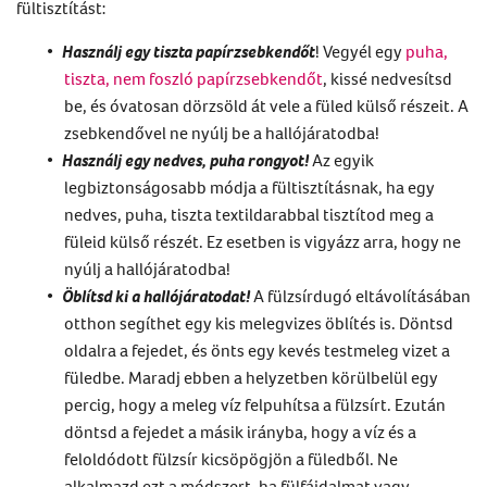
fültisztítást
:
Használj egy tiszta papírzsebkendőt
! Vegyél egy
puha,
tiszta, nem foszló papírzsebkendőt
, kissé nedvesítsd
be, és óvatosan dörzsöld át vele a füled külső részeit. A
zsebkendővel ne nyúlj be a hallójáratodba!
Használj egy nedves, puha rongyot!
Az egyik
legbiztonságosabb módja a
fültisztításnak
, ha egy
nedves, puha, tiszta textildarabbal tisztítod meg a
füleid külső részét. Ez esetben is vigyázz arra, hogy ne
nyúlj a hallójáratodba!
Öblítsd ki a hallójáratodat!
A
fülzsírdugó
eltávolításában
otthon segíthet egy kis melegvizes öblítés is.
Döntsd
oldalra a fejedet, és önts egy kevés testmeleg vizet a
füledbe. Maradj ebben a helyzetben körülbelül egy
percig, hogy a meleg víz felpuhítsa a fülzsírt. Ezután
döntsd a fejedet a másik irányba, hogy a víz és a
feloldódott fülzsír kicsöpögjön a füledből. Ne
alkalmazd ezt a módszert, ha fülfájdalmat vagy