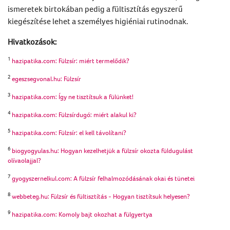
ismeretek birtokában pedig a
fültisztítás
egyszerű
kiegészítése lehet a személyes higiéniai rutinodnak.
Hivatkozások:
1
hazipatika.com: Fülzsír: miért termelődik?
2
egeszsegvonal.hu: Fülzsír
3
hazipatika.com: Így ne tisztítsuk a fülünket!
4
hazipatika.com: Fülzsírdugó: miért alakul ki?
5
hazipatika.com: Fülzsír: el kell távolítani?
6
biogyogyulas.hu: Hogyan kezelhetjük a fülzsír okozta füldugulást
olívaolajjal?
7
gyogyszernelkul.com: A fülzsír felhalmozódásának okai és tünetei
8
webbeteg.hu: Fülzsír és fültisztítás - Hogyan tisztítsuk helyesen?
9
hazipatika.com: Komoly bajt okozhat a fülgyertya