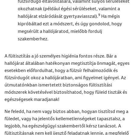
fülzsírdugó eltávolítására
, valamint súlyos sérüléseket
okozhatnak (például égési sérüléseket, valamint a
9
hallójárat elzáródását gyertyaviasszal).
Ha mégis
kipróbáltad ezt a módszert, és úgy gondolod, hogy
megsérült a hallójáratod, mielőbb fordulj
szakemberhez.
A
fültisztítás
a jó személyes higiénia fontos része. Bár a
hallójárat általában hatékonyan megtisztítja önmagát, egyes
esetekben előfordulhat, hogy a fülzsír felhalmozódik és
fülzsírdugót
okoz a hallójáratban, ami figyelmet igényel. Az
útmutatónkban ismertetett biztonságos
fültisztítási
módszerek követésével biztosíthatod, hogy füleid tiszták és
egészségesek maradjanak!
Ne feledd, ha nem vagy biztos abban, hogyan tisztítsd meg a
füledet, vagy ha jelentős kellemetlenségeket tapasztalsz, a
legjobb, ha egészségügyi szakembertől kérsz tanácsot. A
fültisztításnak
nem kell ijesztő feladatnak lennie, a megfelelő