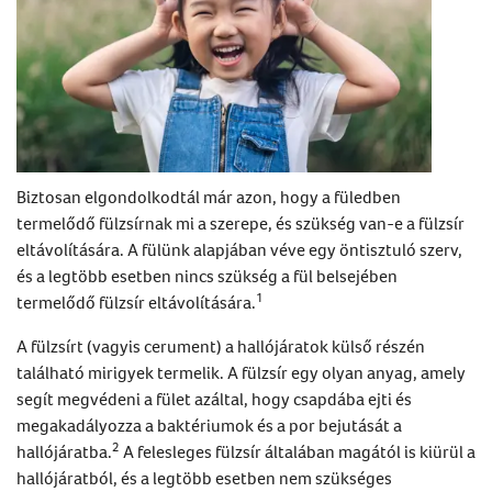
Biztosan elgondolkodtál már azon, hogy a füledben
termelődő fülzsírnak mi a szerepe, és szükség van-e a
fülzsír
eltávolítására
. A fülünk alapjában véve egy öntisztuló szerv,
és a legtöbb esetben nincs szükség a fül belsejében
1
termelődő
fülzsír eltávolítására
.
A fülzsírt (vagyis cerument) a hallójáratok külső részén
található mirigyek termelik. A fülzsír egy olyan anyag, amely
segít megvédeni a fület azáltal, hogy csapdába ejti és
megakadályozza a baktériumok és a por bejutását a
2
hallójáratba.
A felesleges fülzsír általában magától is kiürül a
hallójáratból, és a legtöbb esetben nem szükséges