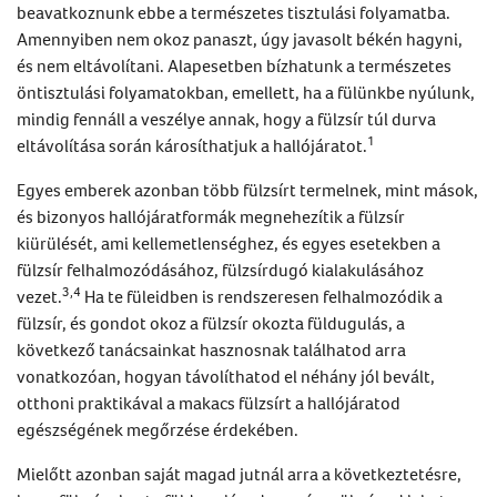
beavatkoznunk ebbe a természetes tisztulási folyamatba.
Amennyiben nem okoz panaszt, úgy javasolt békén hagyni,
és nem eltávolítani. Alapesetben bízhatunk a természetes
öntisztulási folyamatokban, emellett, ha a fülünkbe nyúlunk,
mindig fennáll a veszélye annak, hogy a fülzsír túl durva
1
eltávolítása során károsíthatjuk a hallójáratot.
Egyes emberek azonban több fülzsírt termelnek, mint mások,
és bizonyos hallójáratformák megnehezítik a fülzsír
kiürülését, ami kellemetlenséghez, és egyes esetekben a
fülzsír felhalmozódásához,
fülzsírdugó
kialakulásához
3,4
vezet.
Ha te füleidben is rendszeresen felhalmozódik a
fülzsír, és gondot okoz a
fülzsír okozta füldugulás
, a
következő tanácsainkat hasznosnak találhatod arra
vonatkozóan, hogyan távolíthatod el néhány jól bevált,
otthoni praktikával a makacs fülzsírt a hallójáratod
egészségének megőrzése érdekében.
Mielőtt azonban saját magad jutnál arra a következtetésre,