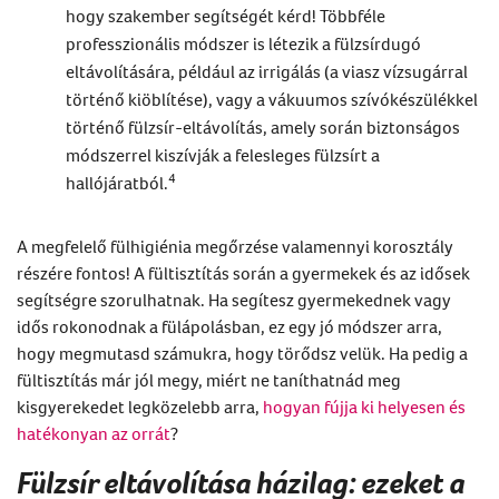
hogy szakember segítségét kérd! Többféle
professzionális módszer is létezik a
fülzsírdugó
eltávolítására,
például az irrigálás (a viasz vízsugárral
történő kiöblítése), vagy a vákuumos szívókészülékkel
történő fülzsír-eltávolítás, amely során biztonságos
módszerrel kiszívják a felesleges fülzsírt a
4
hallójáratból.
A megfelelő fülhigiénia megőrzése valamennyi korosztály
részére fontos! A
fültisztítás
során a gyermekek és az idősek
segítségre szorulhatnak. Ha segítesz gyermekednek vagy
idős rokonodnak a fülápolásban, ez egy jó módszer arra,
hogy megmutasd számukra, hogy törődsz velük. Ha pedig a
fültisztítás
már jól megy, miért ne taníthatnád meg
kisgyerekedet legközelebb arra,
hogyan fújja ki helyesen és
hatékonyan az orrát
?
Fülzsír eltávolítása házilag: ezeket a