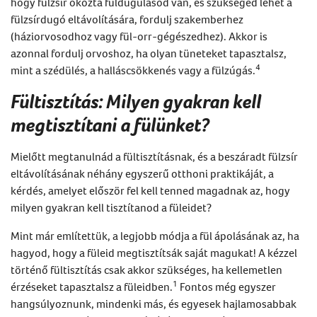
hogy
fülzsír okozta füldugulásod
van
, és szükséged lehet a
fülzsírdugó eltávolítására
,
fordulj szakemberhez
(háziorvosodhoz vagy fül-orr-gégészedhez). Akkor is
azonnal fordulj orvoshoz, ha olyan tüneteket tapasztalsz,
4
mint a szédülés, a halláscsökkenés vagy a fülzúgás.
Fültisztítás: Milyen gyakran kell
megtisztítani a fülünket?
Mielőtt megtanulnád a
fültisztításnak
, és a
beszáradt fülzsír
eltávolításának
néhány egyszerű otthoni praktikáját, a
kérdés, amelyet először fel
kell tenned magadnak az, hogy
milyen gyakran kell tisztítanod a füleidet?
Mint már említettük, a legjobb módja a fül ápolásának az, ha
hagyod, hogy a füleid megtisztítsák saját magukat! A kézzel
történő
fültisztítás
csak akkor szükséges, ha kellemetlen
1
érzéseket tapasztalsz a füleidben.
Fontos még egyszer
hangsúlyoznunk, mindenki más, és egyesek hajlamosabbak