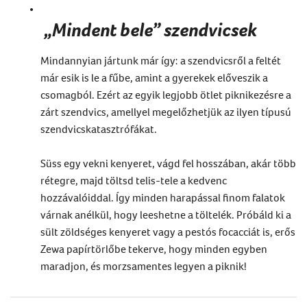
„Mindent bele” szendvicsek
Mindannyian jártunk már így: a szendvicsről a feltét
már esik is le a fűbe, amint a gyerekek előveszik a
csomagból. Ezért az egyik legjobb ötlet piknikezésre a
zárt szendvics, amellyel megelőzhetjük az ilyen típusú
szendvicskatasztrófákat.
Süss egy vekni kenyeret, vágd fel hosszában, akár több
rétegre, majd töltsd telis-tele a kedvenc
hozzávalóiddal. Így minden harapással finom falatok
várnak anélkül, hogy leeshetne a töltelék. Próbáld ki a
sült zöldséges kenyeret vagy a pestós focacciát is, erős
Zewa papírtörlőbe tekerve, hogy minden egyben
maradjon, és morzsamentes legyen a piknik!