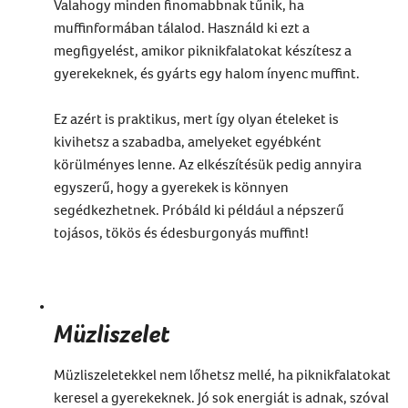
Valahogy minden finomabbnak tűnik, ha
muffinformában tálalod. Használd ki ezt a
megfigyelést, amikor piknikfalatokat készítesz a
gyerekeknek, és gyárts egy halom ínyenc muffint.
Ez azért is praktikus, mert így olyan ételeket is
kivihetsz a szabadba, amelyeket egyébként
körülményes lenne. Az elkészítésük pedig annyira
egyszerű, hogy a gyerekek is könnyen
segédkezhetnek. Próbáld ki például a népszerű
tojásos, tökös és édesburgonyás muffint!
Müzliszelet
Müzliszeletekkel nem lőhetsz mellé, ha piknikfalatokat
keresel a gyerekeknek. Jó sok energiát is adnak, szóval