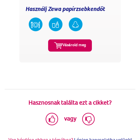
Használj Zewa papírzsebkendőt
Vásárold meg
Hasznosnak találta ezt a cikket?
vagy
Van kérdése ehhez a témához?
Lépjen kapcsolatba velünk!