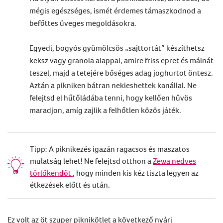
mégis egészséges, ismét érdemes támaszkodnod a
befőttes üveges megoldásokra.
Egyedi, bogyós gyümölcsös „sajttortát” készíthetsz
keksz vagy granola alappal, amire friss epret és málnát
teszel, majd a tetejére bőséges adag joghurtot öntesz.
Aztán a pikniken bátran nekieshettek kanállal. Ne
felejtsd el hűtőládába tenni, hogy kellően hűvös
maradjon, amíg zajlik a felhőtlen közös játék.
Tipp: A piknikezés igazán ragacsos és maszatos
mulatság lehet! Ne felejtsd otthon a
Zewa nedves
törlőkendőt
, hogy minden kis kéz tiszta legyen az
étkezések előtt és után.
Ez volt az öt szuper piknikötlet a következő nyári