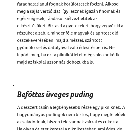
fáradhatatlanul fognak körülöttetek focizni. Alkosd
meg a saját verzióidat, így lesznek igazán finomak és
egészségesek, ráadásul kiélvezhetitek az
elkészítésüket. Bíztasd a gyerekeket, hogy vegyék ki a
részüket a zab, a mindenféle magvak és aprított dió
összekeverésében, majd a mézzel, szárított
gyümölccsel és datolyával való édesítésben is. Ne
lepődj meg, ha ezt a piknikötletet még sokszor kérik
majd az iskolai uzsonnás dobozukba is.
Befőttes üveges puding
A desszert talán a legkényesebb része egy pikniknek. A
hagyományos pudingok nem biztos, hogy megfelelőek
a családodnak, hiszen tele vannak zsírral és cukorral.
Ha olyan ötletet keresel a piknikezéshez, ami édes, de