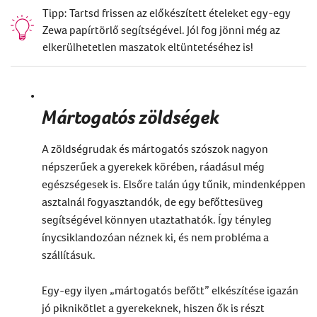
Tipp: Tartsd frissen az előkészített ételeket egy-egy
Zewa papírtörlő segítségével. Jól fog jönni még az
elkerülhetetlen maszatok eltüntetéséhez is!
Mártogatós zöldségek
A zöldségrudak és mártogatós szószok nagyon
népszerűek a gyerekek körében, ráadásul még
egészségesek is. Elsőre talán úgy tűnik, mindenképpen
asztalnál fogyasztandók, de egy befőttesüveg
segítségével könnyen utaztathatók. Így tényleg
ínycsiklandozóan néznek ki, és nem probléma a
szállításuk.
Egy-egy ilyen „mártogatós befőtt” elkészítése igazán
jó piknikötlet a gyerekeknek, hiszen ők is részt