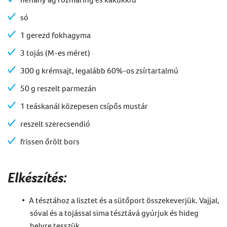
só
1 gerezd fokhagyma
3 tojás (M-es méret)
300 g krémsajt, legalább 60%-os zsírtartalmú
50 g reszelt parmezán
1 teáskanál közepesen csípős mustár
reszelt szerecsendió
frissen őrölt bors
Elkészítés:
A tésztához a lisztet és a sütőport összekeverjük. Vajjal,
sóval és a tojással sima tésztává gyúrjuk és hideg
helyre tesszük.