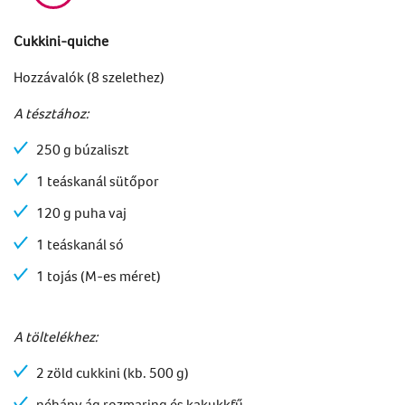
Cukkini-quiche
Hozzávalók (8 szelethez)
A tésztához:
250 g búzaliszt
1 teáskanál sütőpor
120 g puha vaj
1 teáskanál só
1 tojás (M-es méret)
A töltelékhez:
2 zöld cukkini (kb. 500 g)
néhány ág rozmaring és kakukkfű