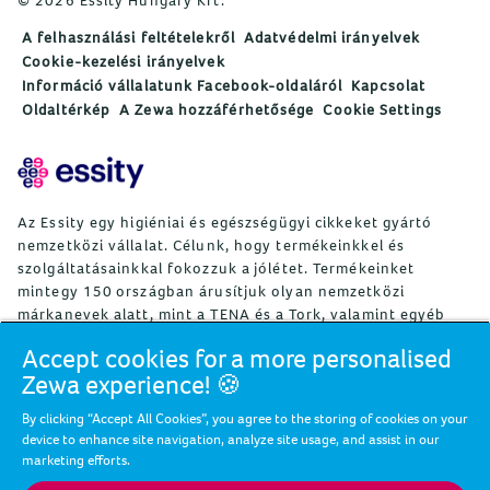
© 2026 Essity Hungary Kft.
A felhasználási feltételekről
Adatvédelmi irányelvek
Cookie-kezelési irányelvek
Információ vállalatunk Facebook-oldaláról
Kapcsolat
Oldaltérkép
A Zewa hozzáférhetősége
Cookie Settings
Az Essity egy higiéniai és egészségügyi cikkeket gyártó
nemzetközi vállalat. Célunk, hogy termékeinkkel és
szolgáltatásainkkal fokozzuk a jólétet. Termékeinket
mintegy 150 országban árusítjuk olyan nemzetközi
márkanevek alatt, mint a TENA és a Tork, valamint egyéb
erős márkák, például Actimove, Cutimed, JOBST, Knix,
Accept cookies for a more personalised
Leukoplast, Libero, Libresse, Lotus, Modibodi, Nosotras,
Zewa experience! 🍪
Saba, Tempo, TOM Organic és Zewa. Az Essity mintegy
36 000 alkalmazottat foglalkoztat. A nettó árbevétel 2024-
By clicking “Accept All Cookies”, you agree to the storing of cookies on your
ben mintegy 146 mrdSEK (13 mrdEUR) volt. A vállalat
device to enhance site navigation, analyze site usage, and assist in our
székhelye a svédországi Stockholm, az Essity részvényeit
marketing efforts.
pedig a Nasdaq Stockholm jegyzi. Az Essity a jólétért,