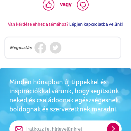
vagy
Van kérdése ehhez a témához?
Lépjen kapcsolatba velünk!
Megosztás
Minden hónapban új tippekkel és
inspirációkkal várunk, hogy segítsünk
neked és családodnak egészségesnek,
boldognak és szervezettnek maradni.