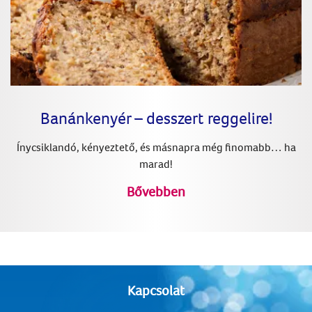
Banánkenyér – desszert reggelire!
Ínycsiklandó, kényeztető, és másnapra még finomabb… ha
marad!
Bővebben
Kapcsolat