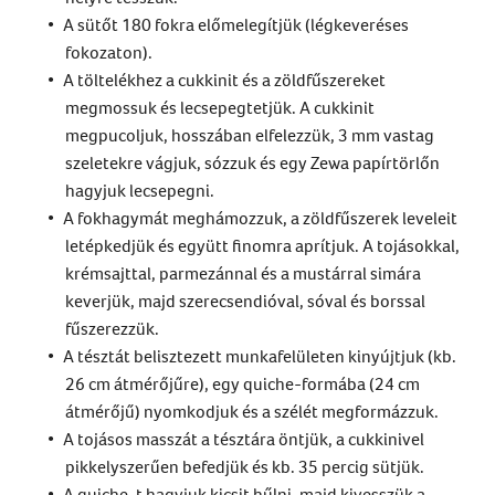
A sütőt 180 fokra előmelegítjük (légkeveréses
fokozaton).
A töltelékhez a cukkinit és a zöldfűszereket
megmossuk és lecsepegtetjük. A cukkinit
megpucoljuk, hosszában elfelezzük, 3 mm vastag
szeletekre vágjuk, sózzuk és egy Zewa papírtörlőn
hagyjuk lecsepegni.
A fokhagymát meghámozzuk, a zöldfűszerek leveleit
letépkedjük és együtt finomra aprítjuk. A tojásokkal,
krémsajttal, parmezánnal és a mustárral simára
keverjük, majd szerecsendióval, sóval és borssal
fűszerezzük.
A tésztát belisztezett munkafelületen kinyújtjuk (kb.
26 cm átmérőjűre), egy quiche-formába (24 cm
átmérőjű) nyomkodjuk és a szélét megformázzuk.
A tojásos masszát a tésztára öntjük, a cukkinivel
pikkelyszerűen befedjük és kb. 35 percig sütjük.
A quiche-t hagyjuk kicsit hűlni, majd kivesszük a