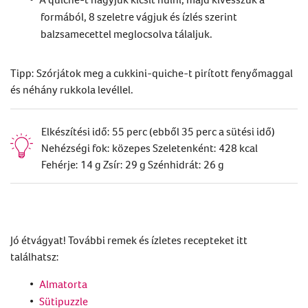
formából, 8 szeletre vágjuk és ízlés szerint
balzsamecettel meglocsolva tálaljuk.
Tipp: Szórjátok meg a cukkini-quiche-t pirított fenyőmaggal
és néhány rukkola levéllel.
Elkészítési idő: 55 perc (ebből 35 perc a sütési idő)
Nehézségi fok: közepes Szeletenként: 428 kcal
Fehérje: 14 g Zsír: 29 g Szénhidrát: 26 g
Jó étvágyat! További remek és ízletes recepteket itt
találhatsz:
Almatorta
Sütipuzzle