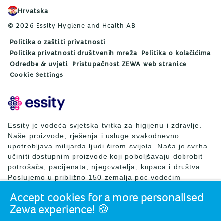
Hrvatska
© 2026 Essity Hygiene and Health AB
Politika o zaštiti privatnosti
Politika privatnosti društvenih mreža
Politika o kolačićima
Odredbe & uvjeti
Pristupačnost ZEWA web stranice
Cookie Settings
Essity je vodeća svjetska tvrtka za higijenu i zdravlje.
Naše proizvode, rješenja i usluge svakodnevno
upotrebljava milijarda ljudi širom svijeta. Naša je svrha
učiniti dostupnim proizvode koji poboljšavaju dobrobit
potrošača, pacijenata, njegovatelja, kupaca i društva.
Poslujemo u približno 150 zemalja pod vodećim
svjetskim brendovima TENA i Tork, ali i drugim snažnim
Accept cookies for a more personalised
brendovima kao što su Actimove, Cutimed, JOBST, Knix,
Zewa experience! 🍪
Leukoplast, Libero, Libresse, Lotus, Modibodi,
Nosotras, Saba, Tempo, TOM Organic i Zewa. Essity je