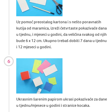
Uz pomoć preostalog kartona i s nešto poravnatih
kutija od maramica, izreži četvrtaste pokazivače dana
u tjednu, i mjeseci u godini, da veličina svakog od njih
bude 6 x 12 cm. Ukupno trebaš dobiti 7 dana u tjednu
i 12 mjeseci u godini.
Ukrasnim šarenim papirom ukrasi pokazivače za dane
u tjednu/mjesece u godini i stranice kocaka.