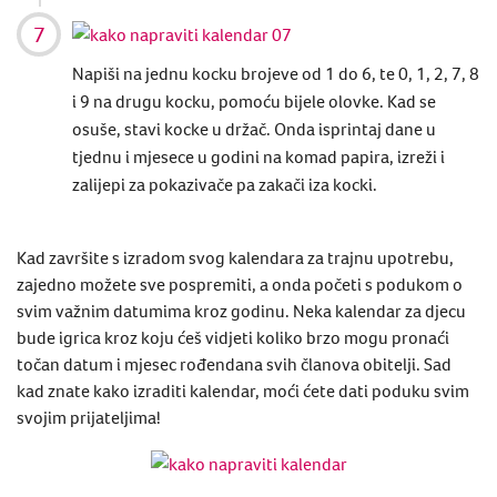
Napiši na jednu kocku brojeve od 1 do 6, te 0, 1, 2, 7, 8
i 9 na drugu kocku, pomoću bijele olovke. Kad se
osuše, stavi kocke u držač. Onda isprintaj dane u
tjednu i mjesece u godini na komad papira, izreži i
zalijepi za pokazivače pa zakači iza kocki.
Kad završite s izradom svog kalendara za trajnu upotrebu,
zajedno možete sve pospremiti, a onda početi s podukom o
svim važnim datumima kroz godinu. Neka kalendar za djecu
bude igrica kroz koju ćeš vidjeti koliko brzo mogu pronaći
točan datum i mjesec rođendana svih članova obitelji. Sad
kad znate kako izraditi kalendar, moći ćete dati poduku svim
svojim prijateljima!