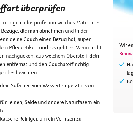
offart überprüfen
u reinigen, überprüfe, um welches Material es
n Bezüge, die man abnehmen und in der
n deine Couch einen Bezug hat, super!
Wir e
em Pflegeetikett und los geht es. Wenn nicht,
Reinw
aben nachgucken, aus welchem Oberstoff dein
en entfernst und den Couchstoff richtig
Ha
lgendes beachten:
la
Be
 dein Sofa bei einer Wassertemperatur von
für Leinen, Seide und andere Naturfasern ein
el.
lkalische Reiniger, um ein Verfilzen zu