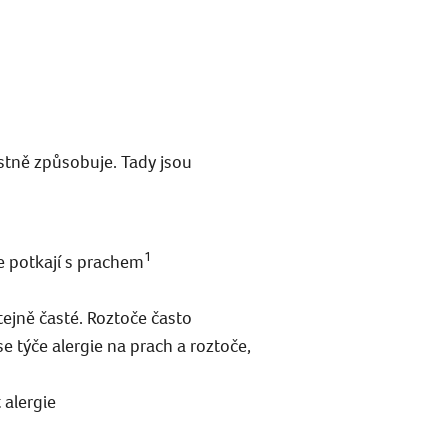
lastně způsobuje. Tady jsou
1
se potkají s prachem
stejně časté. Roztoče často
e týče alergie na prach a roztoče,
alergie