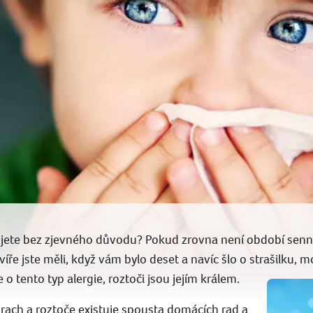
ujete bez zjevného důvodu? Pokud zrovna není období senn
ře jste měli, když vám bylo deset a navíc šlo o strašilku, m
o tento typ alergie, roztoči jsou jejím králem.
 prach a roztoče existuje spousta domácích rad a