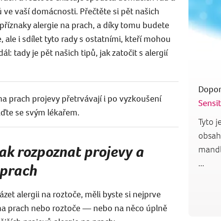
ů ve vaší domácnosti. Přečtěte si pět našich
s příznaky alergie na prach, a díky tomu budete
ale i sdílet tyto rady s ostatními, kteří mohou
l: tady je pět našich tipů, jak zatočit s alergií
Dopor
a prach projevy přetrvávají i po vyzkoušení
Sensit
aďte se svým lékařem.
Tyto 
obsah
jak rozpoznat projevy a
mandlo
...
 prach
zet alergii na roztoče, měli byste si nejprve
i na prach nebo roztoče — nebo na něco úplně