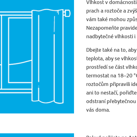
Vlhkost v domácnosti 
prach a roztoče a zvýši
vám také mohou způso
Nezapomeňte pravideln
nadbytečné vlhkosti i 
Dbejte také na to, ab
teplota, aby se vlhkos
prostředí se část vlhk
termostat na 18–20 °C
roztočům připravili i
ani to nestačí, pořiďt
odstraní přebytečnou 
vás doma.