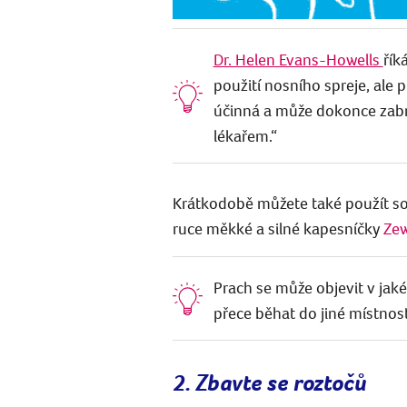
Dr. Helen Evans-Howells
řík
použití nosního spreje, ale p
účinná a může dokonce zabrá
lékařem.“
Krátkodobě můžete také použít sol
ruce měkké a silné kapesníčky
Zew
Prach se může objevit v jak
přece běhat do jiné místnos
2. Zbavte se roztočů