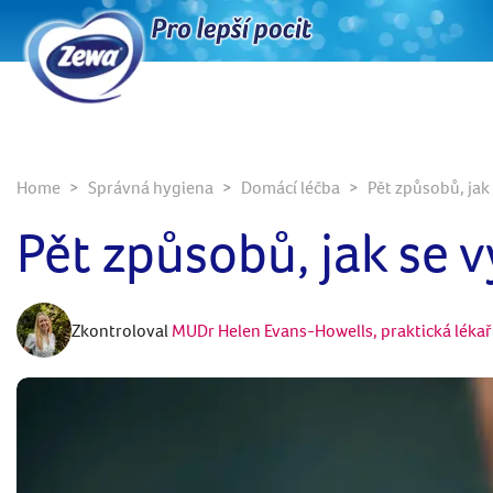
Home
Správná hygiena
Domácí léčba
Pět způsobů, jak 
Pět způsobů, jak se v
Zkontroloval
MUDr Helen Evans-Howells, praktická lékařk