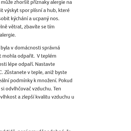
může zhoršit příznaky alergie na
t výskyt spor plísní a hub, které
bit kýchání a ucpaný nos.
ě větrat, zbavíte se tím
alergie.
y byla v domácnosti správná
t mohla odpařit.
V teplém
osti lépe odpaří. Nastavte
. Zůstanete v teple, aniž byste
deální podmínky k množení. Pokud
e si odvlhčovač vzduchu. Ten
vlhkost a zlepší kvalitu vzduchu u