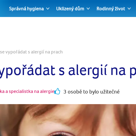
Správná hygiena
Uklizený dům
Rodinný život
se vypořádat s alergií na prach
ypořádat s alergií na 
a a specialistka na alergie
3 osobě to bylo užitečné