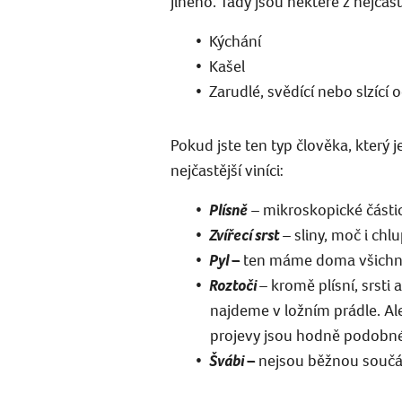
jiného. Tady jsou některé z nejčast
Kýchání
Kašel
Zarudlé, svědící nebo slzící o
Pokud jste ten typ člověka, který j
nejčastější viníci:
Plísně
– mikroskopické části
Zvířecí srst
– sliny, moč i ch
Pyl –
ten máme doma všichn
Roztoči
– kromě plísní, srsti 
najdeme v ložním prádle. Ale
projevy jsou hodně podobné
Švábi –
nejsou běžnou součás