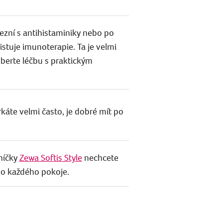
odezní s antihistaminiky nebo po
xistuje imunoterapie. Ta je velmi
berte léčbu s praktickým
káte velmi často, je dobré mít po
sníčky
Zewa Softis Style
nechcete
do každého pokoje.