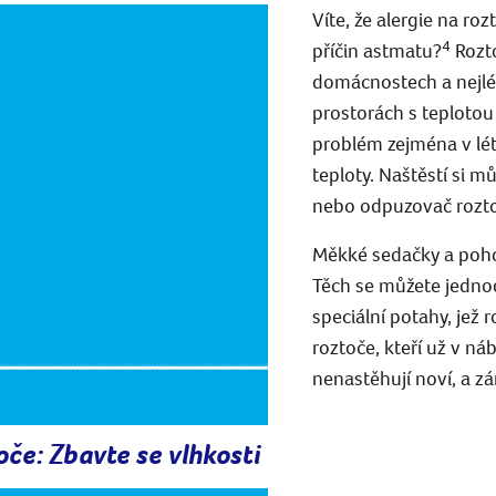
Víte, že alergie na roz
4
příčin astmatu?
Roztoč
domácnostech a nejlép
prostorách s teplotou
problém zejména v lét
teploty. Naštěstí si m
nebo odpuzovač rozto
Měkké sedačky a poho
Těch se můžete jednodu
speciální potahy, jež 
roztoče, kteří už v náby
nenastěhují noví, a zá
toče: Zbavte se vlhkosti