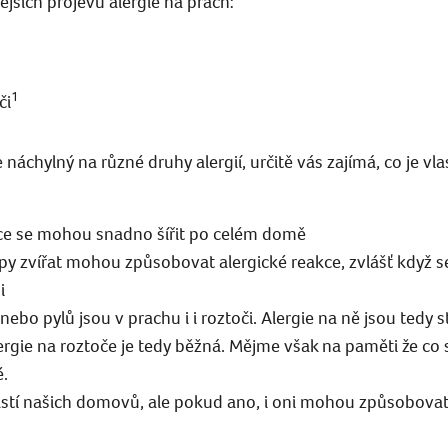
ějších projevů alergie na prach:
1
či
e náchylný na různé druhy alergií, určitě vás zajímá, co je v
ce se mohou snadno šířit po celém domě
lupy zvířat mohou způsobovat alergické reakce, zvlášť když 
i
anebo pylů jsou v prachu i i roztoči. Alergie na ně jsou tedy 
rgie na roztoče je tedy běžná. Mějme však na paměti že co s
.
tí našich domovů, ale pokud ano, i oni mohou způsobovat 