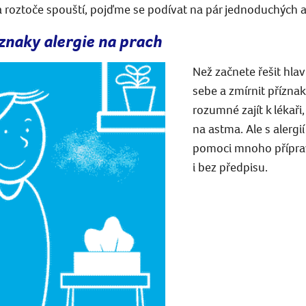
h a roztoče spouští, pojďme se podívat na pár jednoduchých a 
íznaky alergie na prach
Než začnete řešit hlav
sebe a zmírnit příznaky
rozumné zajít k lékař
na astma. Ale s alerg
pomoci mnoho přípr
i bez předpisu.