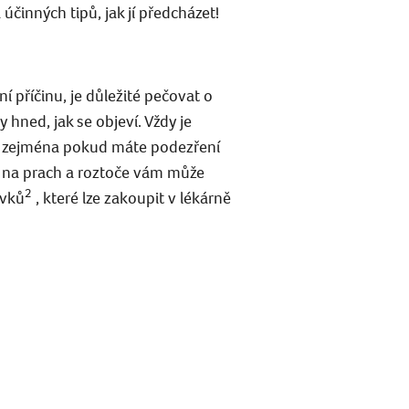
účinných tipů, jak jí předcházet!
ní příčinu, je důležité pečovat o
 hned, jak se objeví. Vždy je
i, zejména pokud máte podezření
ií na prach a roztoče vám může
2
avků
, které lze zakoupit v lékárně