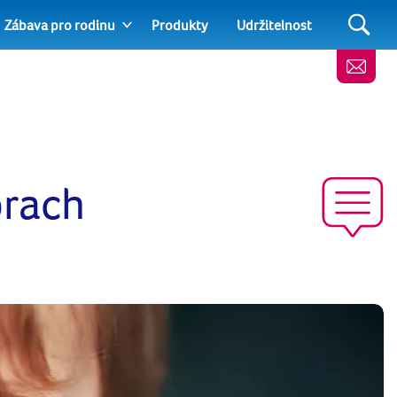
Zábava pro rodinu
Produkty
Udržitelnost
prach