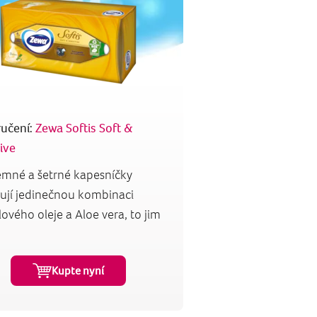
učení:
Zewa Softis Soft &
ive
jemné a šetrné kapesníčky
ují jedinečnou kombinaci
vého oleje a Aloe vera, to jim
Kupte nyní