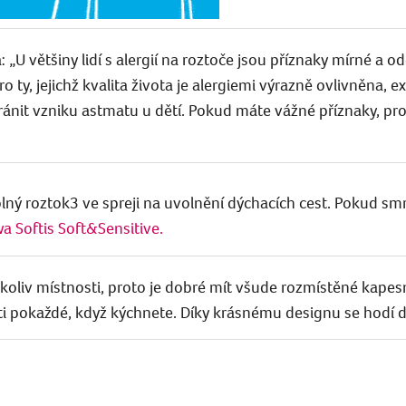
á: „U většiny lidí s alergií na roztoče jsou příznaky mírné a 
ro ty, jejichž kvalita života je alergiemi výrazně ovlivněna, e
nit vzniku astmatu u dětí. Pokud máte vážné příznaky, pro
ný roztok3 ve spreji na uvolnění dýchacích cest. Pokud smr
a Softis
Soft&Sensitive.
ékoliv místnosti, proto je dobré mít všude rozmístěné kape
ti pokaždé, když kýchnete. Díky krásnému designu se hodí 