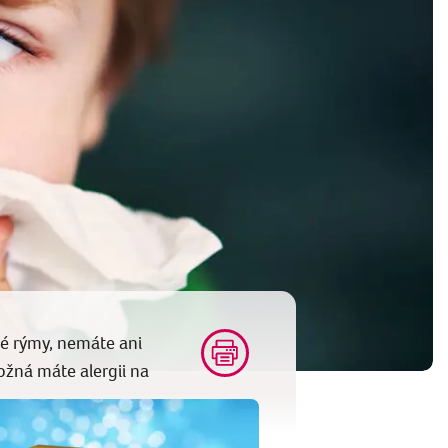
é rýmy, nemáte ani
ožná máte alergii na