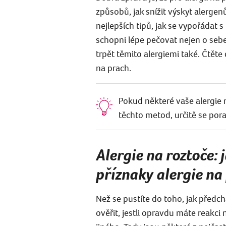
způsobů, jak snížit výskyt alergen
nejlepších tipů, jak se vypořádat 
schopni lépe pečovat nejen o sebe, 
trpět těmito alergiemi také. Čtěte dá
na prach.
Pokud některé vaše alergie n
těchto metod, určitě se por
Alergie na roztoče: 
příznaky alergie na
Než se pustíte do toho, jak předchá
ověřit, jestli opravdu máte reakc