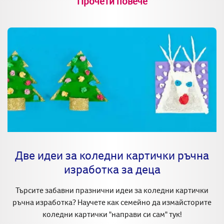
Прочети повече
Две идеи за коледни картички ръчна
изработка за деца
Търсите забавни празнични идеи за коледни картички
ръчна изработка? Научете как семейно да измайсторите
коледни картички "направи си сам" тук!