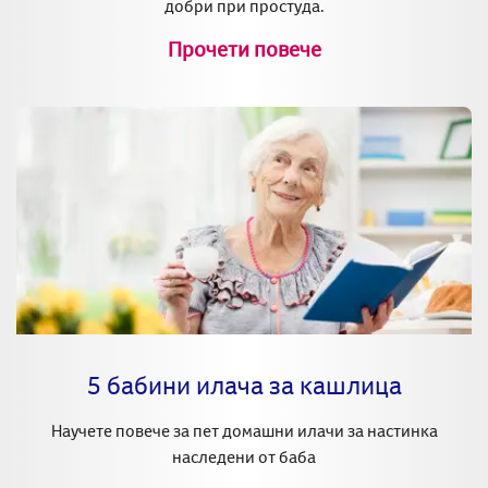
добри при простуда.
Прочети повече
5 бабини илача за кашлица
Научете повече за пет домашни илачи за настинка
наследени от баба