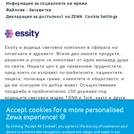
Информация за социалните ни мрежи
Файлове - бисквитки
Декларация за достъпност на ZEWA
Cookie Settings
Essity е водеща световна компания в сферата на
хигиената и здравето. Всеки ден нашите продукти,
решения и услуги се използват от един милиард души
по света. Нашата цел е да премахнем трудностите,
пред които се изправят потребителите, пациентите,
лицата, полагащи грижи, клиентите и обществото, и
да им осигурим по-добър живот. Осъществяваме
продажби в приблизително 150 държави под
водещите световни марки TENA и Tork, както и други
силни марки като Actimove, Cutimed, JOBST, Knix,
Accept cookies for a more personalised
Leukoplast, Libero, Libresse, Lotus, Modibodi,
Zewa experience! 🍪
Nosotras, Saba, Tempo, TOM Organic и Zewa. През
2024 г. Essity е реализирала нетни продажби за
By clicking “Accept All Cookies”, you agree to the storing of cookies on your
приблизително 146 млрд. шведски крони (13 млрд.
device to enhance site navigation, analyze site usage, and assist in our