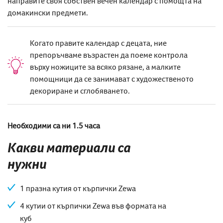
направите своя собствен вечен календар с помощта на
домакински предмети.
Когато правите календар с децата, ние
препоръчваме възрастен да поеме контрола
върху ножиците за всяко рязане, а малките
помощници да се занимават с художественото
декориране и сглобяването.
Необходими са ни 1.5 часа
Какви материали са
нужни
1 празна кутия от кърпички Zewa
4 кутии от кърпички Zewa във формата на
куб