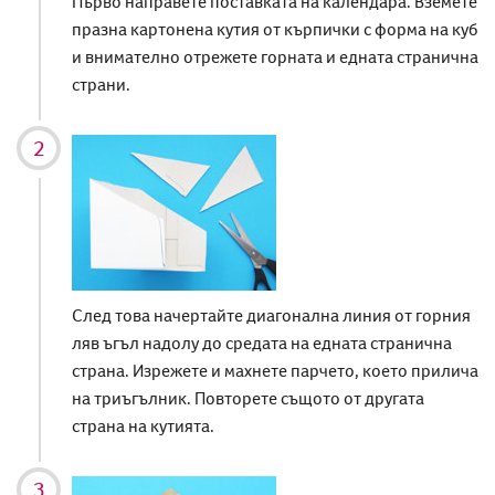
Първо направете поставката на календара. Вземете
празна картонена кутия от кърпички с форма на куб
и внимателно отрежете горната и едната странична
страни.
След това начертайте диагонална линия от горния
ляв ъгъл надолу до средата на едната странична
страна. Изрежете и махнете парчето, което прилича
на триъгълник. Повторете същото от другата
страна на кутията.