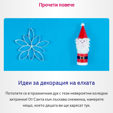
Прочети повече
Идеи за декорация на елхата
Потопете се в празничния дух с тези невероятни коледни
хитринки! От Санта към лъскава снежинка, намерете
нещо, което децата ви ще харесат тук.