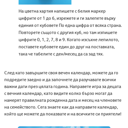
На цветна хартия напишете с белия маркер
цифрите от 1 до 6, изрежете и ги залепете върху
единия от кубовете По една цифра от всяка страна.
Повторете същото с другия куб, но там изпишете
цифрите 0, 1, 2, 7, 8 и 9. Когато изсъхне лепилото,
поставете кубовете един до друг на поставката,
така че табелите с ден/месец да са зад тях.
След като завършите своя вечен календар, можете да го
подредите заедно и да започнете да разучавате всички
важни дати през цялата година. Направете игра за децата
с вечния календар, като видите колко бързо могат да
намерят правилната рожденна дата и месец на членовете
на семейството. Сега знаете как да направите календар,
който ще можете да показвате и на всичките си приятели!