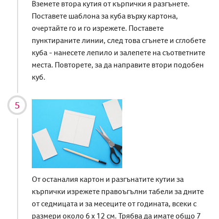
Вземете втора кутия от кърпички я разгънете.
Поставете шаблона за куба върху картона,
очертайте го и го изрежете. Поставете
пунктираните линии, след това сгънете и сглобете
куба - нанесете лепило и залепете на съответните
места. Повторете, за да направите втори подобен
куб.
От останалия картон и разгънатите кутии за
кърпички изрежете правоъгълни табели за дните
от седмицата и за месеците от годината, всеки с
размери около 6 х 12 см. Трябва да имате общо 7