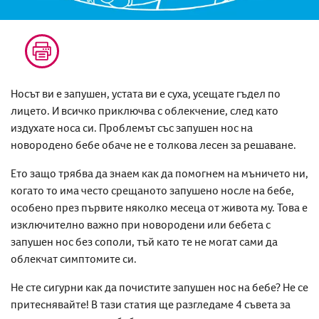
Носът ви е запушен, устата ви е суха,
усещате
гъдел по
лицето. И всичко приключва
с облекчение, след като
издухате носа
си
.
Проблемът със
запушен нос на
новородено бебе
обаче
не е толкова лесен за решаване.
Ето защо трябва да знаем как да помогнем на мъничето ни,
когато то има често срещаното запушено носле на бебе,
особено през първите няколко месеца от живота му. Това е
изключително важно при новородени или бебета с
запушен нос без сополи, тъй като те не могат сами да
облекчат симптомите си.
Не сте сигурни как да почистите
запушен
нос на бебе
? Не се
притеснявайте! В тази статия ще разгледаме
4 съвета за