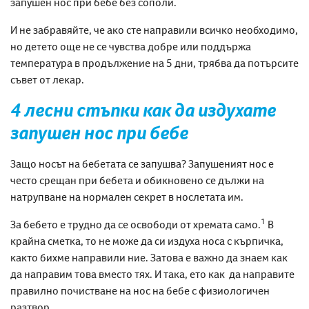
запушен нос при бебе без сополи
.
И не забравяйте, че
ако сте направили всичко необходимо,
но детето още не се чувства добре или поддържа
температура в продължение на 5 дни, трябва да потърсите
съвет от
лекар
.
4 лесни стъпки как да издухате
запушен
нос
при бебе
Защо носът на бебетата се запушва?
Запушеният нос е
често срещан при бебета и обикновено се дължи на
натрупване на нормален секрет в нослетата им
.
1
За бебето е трудно да се освободи от хремата
само
.
В
крайна сметка, то не може да си издуха носа с кърпичка,
както бихме направили ние.
Затова е важно да знаем как
да направим това вместо тях. И така, ето как да направите
правилно
почистване на нос на бебе с физиологичен
разтвор
.