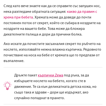
След като вече знаете как да се справите със запушен нос,
нека
разгледаме
обратната ситуация:
какво да правим c
хрема
при бебета
. Хремата може да доведе до почти
постоянен поток от секрет, който се събира
в ноздрите
на
ноздрите на вашето бебе. Това може да блокира
дихателните пътища и
дори да причини болка
.
Ако искате да
почистите
засъхналия секрет по ръбчето на
нослето, използвайте нежна влажна кърпичка.
Редовното
почистване на носа на бебе
от хремата ще го предпази от
възпаление.
Дръжте пакет
кърпички Zewa
под ръка, за да
избършете нослето на бебето, когато сте в
движение. Те са към деликатната детска кожа, но
също така и здрави – дори ще издържат, ако
случайно попаднат в прането.