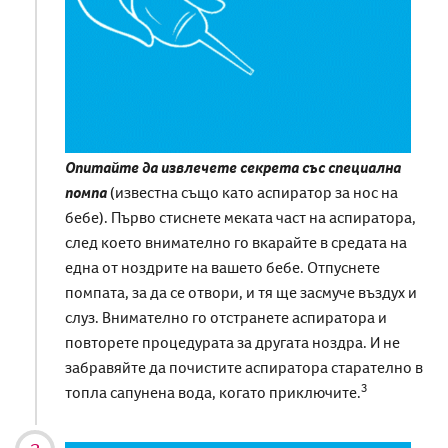
Oпитайте да извлечете
секрета
със специална
помпа
(известна също като аспиратор за нос на
бебе).
Първо
стиснете меката част на аспиратора,
след което внимателно го вкарайте в средата на
една от ноздрите на вашето бебе. Отпуснете
помпата, за да се отвори, и тя ще засмуче въздух и
слуз. Внимателно го отстранете
аспиратора
и
повторете
процедурата
за другата ноздра. И не
забравяйте да почистите аспиратора старателно в
3
топла сапунена вода, когато приключите.