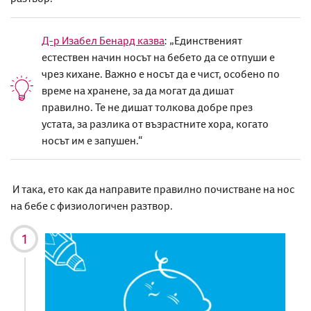
Д-р Изабел Бенард казва
: „Единственият
естествен начин носът на бебето да се отпуши е
чрез кихане. Важно е носът да е чист, особено по
време на хранене, за да могат да дишат
правилно. Те не дишат толкова добре през
устата, за разлика от възрастните хора, когато
носът им е запушен.“
И така, ето как да направите правилно почистване на нос
на бебе с физиологичен разтвор.