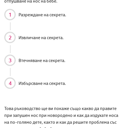
отпушване на нос на бебе
.
Разреждане на
секрета
.
Извличане на
секрета
.
Втечняване
на
секрета
.
Избърсване на секрета.
Това ръководство ще ви покаже също какво да правите
при
запушен нос при новородено
и как да издухате носа
на по-голямо дете
, както и как да решите проблема със