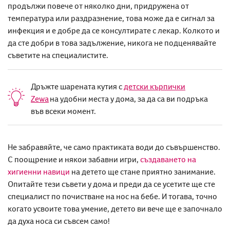
продължи повече от няколко дни, придружена от
температура или раздразнение, това може да е сигнал за
инфекция и е добре да се консултирате с лекар.
Колкото и
да сте добри в това задължение, никога не подценявайте
съветите на специалистите.
Дръжте шарената кутия с
детски кърпички
Zewa
на удобни места у дома, за да са ви подръка
във всеки момент.
Не забравяйте, че само практиката води до
съвършенство
.
С поощрение и някои забавни игри,
създаването на
хигиенни навици
на детето ще стане приятно занимание.
Опитайте тези съвети у дома и преди да се усетите ще сте
специалист по
почистване на нос на бебе
. И тогава, точно
когато усвоите това умение, детето ви вече ще е започнало
да духа носа си съвсем само!