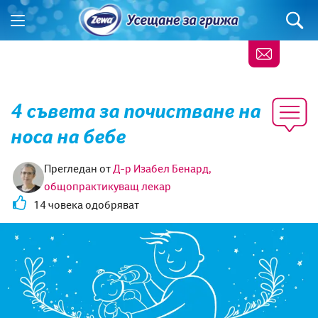
4 съвета за почистване на
носа на бебе
Прегледан от
Д-р Изабел Бенард,
общопрактикуващ лекар
14 човека одобряват