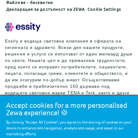
Файлове - бисквитки
Декларация за достъпност на ZEWA
Cookie Settings
Essity е водеща световна компания в сферата на
хигиената и здравето. Всеки ден нашите продукти,
решения и услуги се използват от един милиард души
по света. Нашата цел е да премахнем трудностите,
пред които се изправят потребителите, пациентите,
лицата, полагащи грижи, клиентите и обществото, и
да им осигурим по-добър живот. Осъществяваме
продажби в приблизително 150 държави под
водещите световни марки TENA и Tork, както и други
силни марки като Actimove, Cutimed, JOBST, Knix,
Accept cookies for a more personalised
Leukoplast, Libero, Libresse, Lotus, Modibodi,
Zewa experience! 🍪
Nosotras, Saba, Tempo, TOM Organic и Zewa. През
2024 г. Essity е реализирала нетни продажби за
By clicking “Accept All Cookies”, you agree to the storing of cookies on your
приблизително 146 млрд. шведски крони (13 млрд.
device to enhance site navigation, analyze site usage, and assist in our
евро) и е дала работа на 36 000 души. Централата на
marketing efforts.
компанията се намира в Стокхолм, Швеция, а Essity е