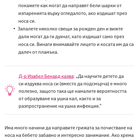
покажете как могат да направят бели шарки от
изпаренията върху огледалото, ако издишат през
носа си.
Запалете няколко свещи за рожден ден и вижте
дали могат да ги духнат, като издишат само през
носа си. Винаги внимавайте лицето и косата им да са
далеч от пламъка.
Д-р Изабел Бенард казва
: „Да научите детето да
си издухва носа си (вместо да подсмърча) е много
полезно, защото така ще намалите вероятността
от образуване на ушна кал, както и за
разпространение на ушна инфекция.“
Има много начини да направите
грижата за
почистване на
носа на бебето
забавно и
интересно
занимание.
A
ко хрема