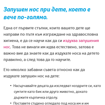
Запушен нос при дете
, което е
вече по-голямо
.
Една от първите стъпки, които вашето дете ще
направи по пътя към
изграждане
на здравословна
хигиена, е да се научи как да си
издухва запушения
нос
. Това не винаги им идва естествено,
затова е
важно вие да знаете как да издухате носа на детето
правилно, а след това да го научите.
Ето няколко забавни съвета
относно
как да
издухате
запушен нос на дете
:
Насърчавайте децата да изследват ноздрите си, като
сумтите като бик или друго животно, докато
държите кърпичка отдолу.
Поставете студено огледало под носа им и им