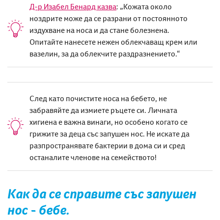
Д-р Изабел Бенард казва
: „Кожата около
ноздрите може да се разрани от постоянното
издухване на носа и да стане болезнена.
Опитайте нанесете нежен облекчаващ крем или
вазелин, за да облекчите раздразнението.“
След като почистите носа на бебето, не
забравяйте да измиете ръцете си. Личната
хигиена е важна винаги, но особено когато се
грижите за деца със запушен нос. Не искате да
разпространявате бактерии в дома си и сред
останалите членове на семейството!
Как да
се справите със запушен
нос - бебе.