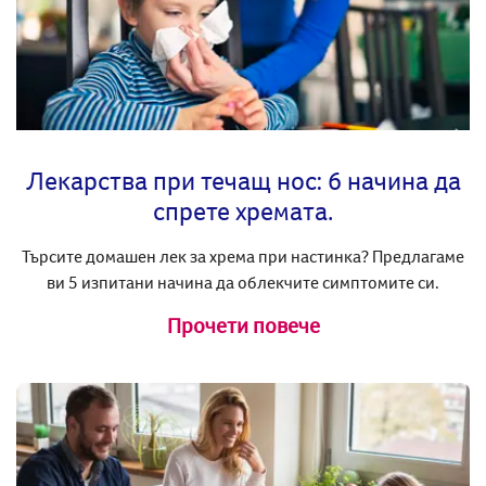
Лекарства при течащ нос: 6 начина да
спрете хремата.
Търсите домашен лек за хрема при настинка? Предлагаме
ви 5 изпитани начина да облекчите симптомите си.
Прочети повече