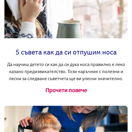
5 съвета как да си отпушим носа
Да научиш детето си как да си духа носа правилно е леко
казано предизвикателство. Този наръчник с полезни и
лесни за следване съветчета ще ви улесни значително.
Прочети повече