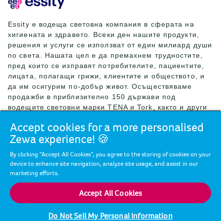
Essity е водеща световна компания в сферата на
хигиената и здравето. Всеки ден нашите продукти,
решения и услуги се използват от един милиард души
по света. Нашата цел е да премахнем трудностите,
пред които се изправят потребителите, пациентите,
лицата, полагащи грижи, клиентите и обществото, и
да им осигурим по-добър живот. Осъществяваме
продажби в приблизително 150 държави под
водещите световни марки TENA и Tork, както и други
силни марки като Actimove, Cutimed, JOBST, Knix,
Accept cookies for a more personalised
Leukoplast, Libero, Libresse, Lotus, Modibodi,
Zewa experience! 🍪
Nosotras, Saba, Tempo, TOM Organic и Zewa. През
2024 г. Essity е реализирала нетни продажби за
By clicking “Accept All Cookies”, you agree to the storing of cookies on your
приблизително 146 млрд. шведски крони (13 млрд.
device to enhance site navigation, analyze site usage, and assist in our
евро) и е дала работа на 36 000 души. Централата на
marketing efforts.
компанията се намира в Стокхолм, Швеция, а Essity е
листната на борсата Nasdaq Stockholm. Повече
Accept All Cookies
информация можете да намерите на essity.com.
Do Not Sell My Personal Information