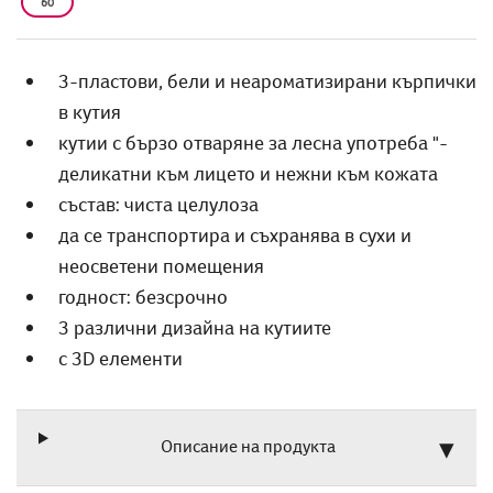
60
3-пластови, бели и неароматизирани кърпички
в кутия
кутии с бързо отваряне за лесна употреба "-
деликатни към лицето и нежни към кожата
състав: чиста целулоза
да се транспортира и съхранява в сухи и
неосветени помещения
годност: безсрочно
3 различни дизайна на кутиите
с 3D елементи
Описание на продукта