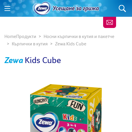
Home
Продукти
Носни кърпички в кутия и пакетче
Кърпички в кутия
Zewa Kids Cube
Zewa
Kids Cube