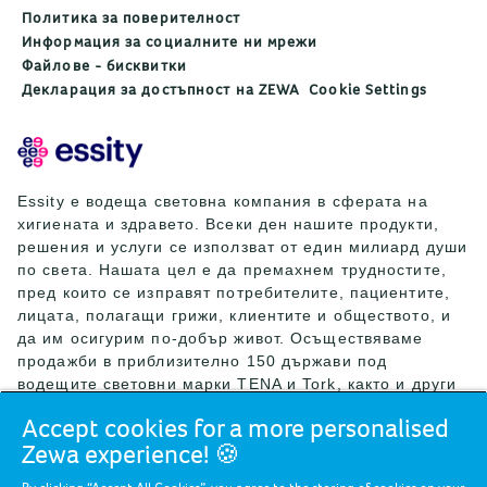
Политика за поверителност
Информация за социалните ни мрежи
Файлове - бисквитки
Декларация за достъпност на ZEWA
Cookie Settings
Essity е водеща световна компания в сферата на
хигиената и здравето. Всеки ден нашите продукти,
решения и услуги се използват от един милиард души
по света. Нашата цел е да премахнем трудностите,
пред които се изправят потребителите, пациентите,
лицата, полагащи грижи, клиентите и обществото, и
да им осигурим по-добър живот. Осъществяваме
продажби в приблизително 150 държави под
водещите световни марки TENA и Tork, както и други
силни марки като Actimove, Cutimed, JOBST, Knix,
Accept cookies for a more personalised
Leukoplast, Libero, Libresse, Lotus, Modibodi,
Zewa experience! 🍪
Nosotras, Saba, Tempo, TOM Organic и Zewa. През
2024 г. Essity е реализирала нетни продажби за