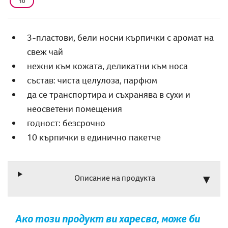
10
3-пластови, бели носни кърпички с аромат на
свеж чай
нежни към кожата, деликатни към носа
състав: чиста целулоза, парфюм
да се транспортира и съхранява в сухи и
неосветени помещения
годност: безсрочно
10 кърпички в единично пакетче
Описание на продукта
Ако този продукт ви харесва, може би