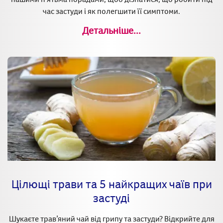
час застуди і як полегшити її симптоми.
Детальніше...
Цілющі трави та 5 найкращих чаїв при
застуді
Шукаєте трав’яний чай від грипу та застуди? Відкрийте для