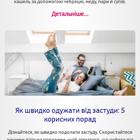
кашель за допомогою чебрецю, меду, пари й супів.
Детальніше...
Як швидко одужати від застуди: 5
корисних порад
Дізнайтеся, як швидко подолати застуду. Скористайтеся
нашими п'ятьма порадами, щоб дізнатися, що робити під