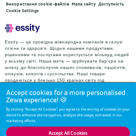
Використання cookie-файлів
Мапа сайту
Доступність
Cookie Settings
Essity — це провідна міжнародна компанія в галузі
гігієни та здоров'я. Щодня нашими продуктами,
рішеннями та послугами користується мільярд людей
у всьому світі. Наша мета — зруйнувати бар'єри на
шляху до благополуччя наших споживачів, пацієнтів,
опікунів, клієнтів і суспільства. Наші товари
продаються у близько 150 країнах світу під
провідними світовими брендами TENA та Tork, а
Accept cookies for a more personalised
також під іншими відомими брендами, як-от Actimove,
Zewa experience! 🍪
Cutimed, JOBST, Knix, Leukoplast, Libero, Libresse,
Lotus, Modibodi, Nosotras, Saba, Tempo, TOM Organic
By clicking “Accept All Cookies”, you agree to the storing of cookies on your
і Zewa. У 2024 році чистий обсяг продажів Essity
device to enhance site navigation, analyze site usage, and assist in our
склав близько 146 млрд шведських крон (13 млрд
marketing efforts.
євро), а кількість працівників становила 36 000 осіб.
Штаб-квартира компанії розташована у Стокгольмі,
Accept All Cookies