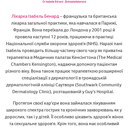
Dr Isabelle Bénard
@drisabellebenard
Лікарка Ізабель Бенард
– французька та британська
лікарка загальної практики, яка навчалася в Парижі,
Франція. Вона переїхала до Лондона у 2001 році й
провела наступні 12 років, працюючи в практиці
Національної служби охорони здоров'я (NHS). Наразі пані
Ізабель проводить більшу частину свого часу як приватна
терапевтка в Медичних палатах Кенсінгтона (The Medical
Chambers Kensington), надаючи допомогу пацієнтам
різного віку. Вона також працює терапевткою розширеної
спеціалізації з дерматології в громадській
дерматологічній клініці Саутворк (Southwark Community
Dermatology Clinic), розташованій у Guy's Hospital.
Протягом своєї кар'єри вона займалася лікуванням
широкого спектра гострих та хронічних захворювань як у
дорослих, так і у дітей. Її особливо цікавить здоров’я жінок
та сексуальне здоров'я. Крім того, вона має особливий