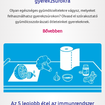
gyerekzsúrokra
Olyan egészséges gyümölcsételekre vágysz, melyeket
felhasználhatsz gyerekzsúrokon? Olvasd el szórakoztató
gyümölcsszobrászati ötleteinket gyerekeknek.
Bővebben
Az 5 legjobb étel az immunrendszer