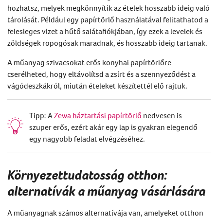
hozhatsz, melyek megkönnyítik az ételek hosszabb ideig való
tárolását. Például egy papírtörlő használatával felitathatod a
felesleges vizet a hűtő salátafiókjában, így ezek a levelek és
zöldségek ropogósak maradnak, és hosszabb ideig tartanak.
A műanyag szivacsokat erős konyhai papírtörlőre
cserélheted, hogy eltávolítsd a zsírt és a szennyeződést a
vágódeszkákról, miután ételeket készítettél elő rajtuk.
Tipp: A
Zewa háztartási papírtörlő
nedvesen is
szuper erős, ezért akár egy lap is gyakran elegendő
egy nagyobb feladat elvégzéséhez.
Környezettudatosság otthon:
alternatívák a műanyag vásárlására
A műanyagnak számos alternatívája van, amelyeket otthon