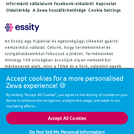
Információ vállalatunk Facebook-oldaláról
Kapcsolat
Oldaltérkép
A Zewa hozzáférhetősége
Cookie Settings
Az Essity egy higiéniai és egészségügyi cikkeket gyártó
nemzetközi vállalat. Célunk, hogy termékeinkkel és
szolgáltatásainkkal fokozzuk a jólétet. Termékeinket
mintegy 150 országban árusítjuk olyan nemzetközi
márkanevek alatt, mint a TENA és a Tork, valamint egyéb
erős márkák, például Actimove, Cutimed, JOBST, Knix,
Accept cookies for a more personalised
Leukoplast, Libero, Libresse, Lotus, Modibodi, Nosotras,
Zewa experience! 🍪
Saba, Tempo, TOM Organic és Zewa. Az Essity mintegy
36 000 alkalmazottat foglalkoztat. A nettó árbevétel 2024-
By clicking “Accept All Cookies”, you agree to the storing of cookies on your
ben mintegy 146 mrdSEK (13 mrdEUR) volt. A vállalat
device to enhance site navigation, analyze site usage, and assist in our
székhelye a svédországi Stockholm, az Essity részvényeit
marketing efforts.
pedig a Nasdaq Stockholm jegyzi. Az Essity a jólétért,
valamint az egészséges, környezettudatos és
Accept All Cookies
újrafelhasználó társadalomért küzd. További
tájékoztatás:
www.essity.com
.
Do Not Sell My Personal Information