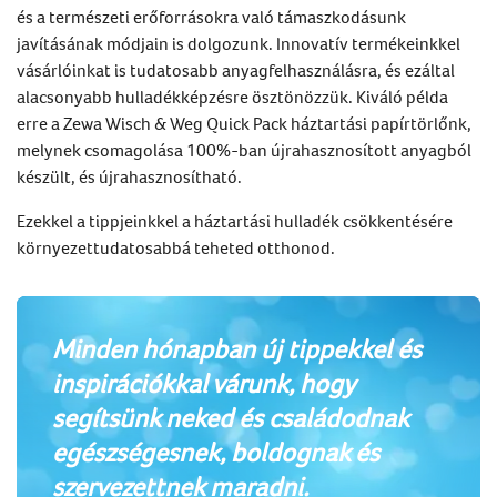
és a természeti erőforrásokra való támaszkodásunk
javításának módjain is dolgozunk. Innovatív termékeinkkel
vásárlóinkat is tudatosabb anyagfelhasználásra, és ezáltal
alacsonyabb hulladékképzésre ösztönözzük. Kiváló példa
erre a Zewa Wisch & Weg Quick Pack háztartási papírtörlőnk,
melynek csomagolása 100%-ban újrahasznosított anyagból
készült, és újrahasznosítható.
Ezekkel a tippjeinkkel a háztartási hulladék csökkentésére
környezettudatosabbá teheted otthonod.
Minden hónapban új tippekkel és
inspirációkkal várunk, hogy
segítsünk neked és családodnak
egészségesnek, boldognak és
szervezettnek maradni.