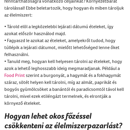
fenntarthatóságra vonatkozó céljainkat? Környezetbarát
tárolással! Ebbe beletartozik, hogy hogyan és miben tároljuk
az élelmiszert:
• Tárold elöl a legközelebbi lejárati dátumú ételeket, így
azokat először használod majd.
• Fagyaszd le azokat az ételeket, amelyekről tudod, hogy
túllépik a lejárati dátumot, mielőtt lehetőséged lenne őket
felhasználni.
• Tanuld meg, hogyan kell helyesen tárolni az ételeket, hogy
azok a lehető leghosszabb ideig megmaradjanak. Például a
Food Print
szerint a burgonyát, a hagymát és a fokhagymát
száraz, sötét helyen kell tárolni, míg az almát, paprikát és
bogyós gyümölcsöket a banántól és paradicsomtól távol kell
tárolni, mivel ezek etiléngázt termelnek, és elrontják a
környező ételeket.
Hogyan lehet okos főzéssel
csökkenteni az élelmiszerpazarlást?