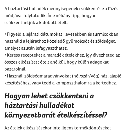
A háztartási hulladék mennyiségének csökkentése a főzés
módjával folytatódik. Íme néhány tipp, hogyan
csökkenthetjük a kidobott ételt:
• Figyeld a lejárati dátumokat, levesekben és turmixokban
használd a lejárathoz közeledő gyümölcsöt és zöldséget,
amelyet azután lefagyaszthatsz.
• Keress recepteket a maradék ételekhez, így élvezheted az
összes elkészített ételt anélkül, hogy külön adagokat
pazarolnál.
• Használj zöldségmaradványokat (héj/szár/vég) házi alaplé
készítéséhez, vagy tedd a komposzthalomra a kertedhez.
Hogyan lehet csökkenteni a
háztartási hulladékot
környezetbarát ételkészítéssel?
Az ételek elkészítésekor intelligens termékdöntéseket