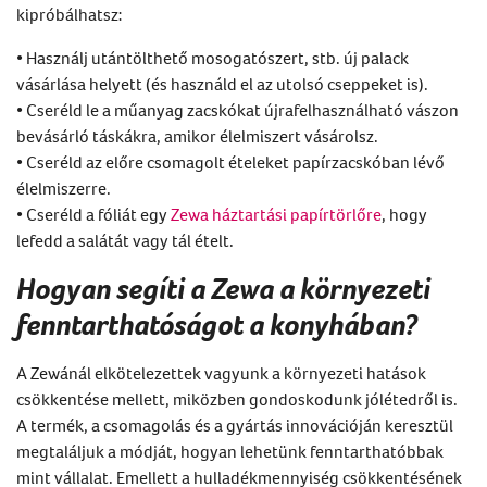
kipróbálhatsz:
• Használj utántölthető mosogatószert, stb. új palack
vásárlása helyett (és használd el az utolsó cseppeket is).
• Cseréld le a műanyag zacskókat újrafelhasználható vászon
bevásárló táskákra, amikor élelmiszert vásárolsz.
• Cseréld az előre csomagolt ételeket papírzacskóban lévő
élelmiszerre.
• Cseréld a fóliát egy
Zewa háztartási papírtörlőre
, hogy
lefedd a salátát vagy tál ételt.
Hogyan segíti a Zewa a környezeti
fenntarthatóságot a konyhában?
A Zewánál elkötelezettek vagyunk a környezeti hatások
csökkentése mellett, miközben gondoskodunk jólétedről is.
A termék, a csomagolás és a gyártás innovációján keresztül
megtaláljuk a módját, hogyan lehetünk fenntarthatóbbak
mint vállalat. Emellett a hulladékmennyiség csökkentésének