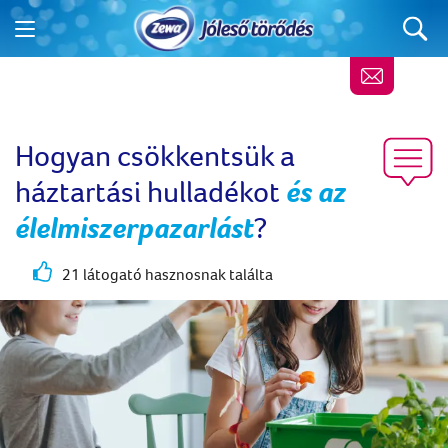
Hogyan csökkentsük a
háztartási hulladékot
és az
élelmiszerpazarlást
?
21 látogató hasznosnak találta