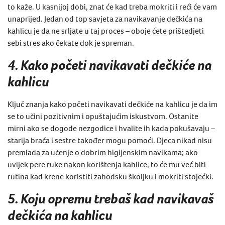
to kaže. U kasnijoj dobi, znat će kad treba mokriti i reći će vam
unaprijed. Jedan od top savjeta za navikavanje dečkića na
kahlicu je da ne srljate u taj proces – oboje ćete prištedjeti
sebi stres ako čekate dok je spreman.
4. Kako početi navikavati dečkiće na
kahlicu
Ključ znanja kako početi navikavati dečkiće na kahlicu je da im
se to učini pozitivnim i opuštajućim iskustvom. Ostanite
mirni ako se dogode nezgodice i hvalite ih kada pokušavaju –
starija braća i sestre također mogu pomoći. Djeca nikad nisu
premlada za učenje o dobrim higijenskim navikama; ako
uvijek pere ruke nakon korištenja kahlice, to će mu već biti
rutina kad krene koristiti zahodsku školjku i mokriti stojećki.
5.
Koju opremu trebaš kad navikavaš
dečkića na kahlicu