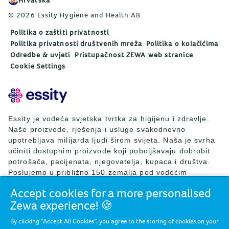
Hrvatska
© 2026 Essity Hygiene and Health AB
Politika o zaštiti privatnosti
Politika privatnosti društvenih mreža
Politika o kolačićima
Odredbe & uvjeti
Pristupačnost ZEWA web stranice
Cookie Settings
Essity je vodeća svjetska tvrtka za higijenu i zdravlje.
Naše proizvode, rješenja i usluge svakodnevno
upotrebljava milijarda ljudi širom svijeta. Naša je svrha
učiniti dostupnim proizvode koji poboljšavaju dobrobit
potrošača, pacijenata, njegovatelja, kupaca i društva.
Poslujemo u približno 150 zemalja pod vodećim
svjetskim brendovima TENA i Tork, ali i drugim snažnim
Accept cookies for a more personalised
brendovima kao što su Actimove, Cutimed, JOBST, Knix,
Zewa experience! 🍪
Leukoplast, Libero, Libresse, Lotus, Modibodi,
Nosotras, Saba, Tempo, TOM Organic i Zewa. Essity je
By clicking “Accept All Cookies”, you agree to the storing of cookies on your
2024. godine ostvario neto prodaju od približno 146