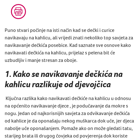
Puno stvari počinje na isti način kad se dečki i curice
navikavaju na kahlicu, ali vrijedi znati nekoliko top savjeta za
navikavanje dečkića posebice. Kad saznate sve osnove kako
navikavati dečkića na kahlicu, prijelaz s pelena bit će
uzbudljiv i manje stresan za oboje.
1. Kako se navikavanje dečkića na
kahlicu razlikuje od djevojčica
Ključna razlika kako navikavati dečkiće na kahlicu u odnosu
na općenito navikavanje djece , je podučavanje da mokre s
nogu. Jedan od najkorisnijih savjeta za odvikavanje dečkića
od kahlice je da oponašaju nekog muškarca dok uče, jer djeca
nabolje uče oponašanjem. Pomaže ako on može gledati tatu,
starijeg brata ili drugog čovjeka od povjerenja dok koriste