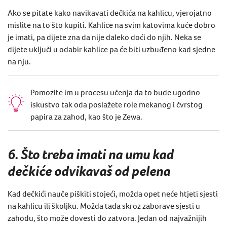
Ako se pitate kako navikavati dečkića na kahlicu, vjerojatno
mislite na to što kupiti. Kahlice na svim katovima kuće dobro
je imati, pa dijete zna da nije daleko doći do njih. Neka se
dijete uključi u odabir kahlice pa će biti uzbuđeno kad sjedne
na nju.
Pomozite im u procesu učenja da to bude ugodno
iskustvo tak oda poslažete role mekanog i čvrstog
papira za zahod, kao što je Zewa.
6. Što treba imati na umu kad
dečkiće odvikavaš od pelena
Kad dečkići nauče piškiti stojeći, možda opet neće htjeti sjesti
na kahlicu ili školjku. Možda tada skroz zaborave sjesti u
zahodu, što može dovesti do zatvora. Jedan od najvažnijih