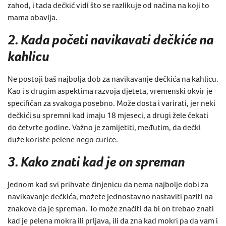
zahod, i tada dečkić vidi što se razlikuje od načina na koji to
mama obavlja.
2. Kada početi navikavati dečkiće na
kahlicu
Ne postoji baš najbolja dob za navikavanje dečkića na kahlicu.
Kao i s drugim aspektima razvoja djeteta, vremenski okvir je
specifičan za svakoga posebno. Može dosta i varirati, jer neki
dečkići su spremni kad imaju 18 mjeseci, a drugi žele čekati
do četvrte godine. Važno je zamijetiti, međutim, da dečki
duže koriste pelene nego curice.
3. Kako znati kad je on spreman
Jednom kad svi prihvate činjenicu da nema najbolje dobi za
navikavanje dečkića, možete jednostavno nastaviti paziti na
znakove da je spreman. To može značiti da bi on trebao znati
kad je pelena mokra ili prljava, ili da zna kad mokri pa da vam i