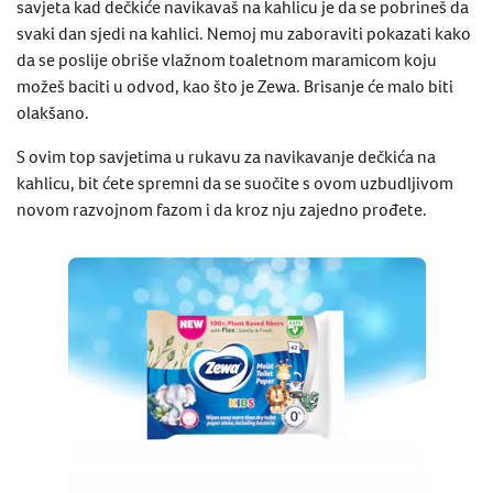
savjeta kad dečkiće navikavaš na kahlicu je da se pobrineš da
svaki dan sjedi na kahlici. Nemoj mu zaboraviti pokazati kako
da se poslije obriše vlažnom toaletnom maramicom koju
možeš baciti u odvod, kao što je Zewa. Brisanje će malo biti
olakšano.
S ovim top savjetima u rukavu za navikavanje dečkića na
kahlicu, bit ćete spremni da se suočite s ovom uzbudljivom
novom razvojnom fazom i da kroz nju zajedno prođete.