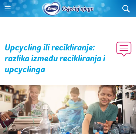
Upcycling ili recikliranje:
razlika između recikliranja i
upcyclinga