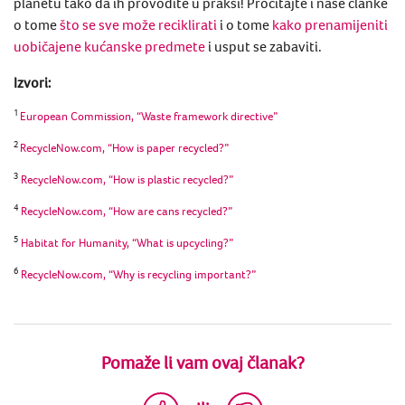
planetu tako da ih provodite u praksi! Pročitajte i naše članke
o tome
što se sve može reciklirati
i o tome
kako prenamijeniti
uobičajene kućanske predmete
i usput se zabaviti.
Izvori:
1
European Commission, “Waste framework directive”
2
RecycleNow.com, “How is paper recycled?”
3
RecycleNow.com, “How is plastic recycled?”
4
RecycleNow.com, “How are cans recycled?”
5
Habitat for Humanity, “What is upcycling?”
6
RecycleNow.com, “Why is recycling important?”
Pomaže li vam ovaj članak?