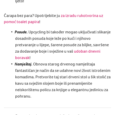
ljeto!
Čarapa bez para? Upotrijebite ju
za izradu rukotvorina uz
pomoć toalet papira
!
Posude.
Upcycling
bi također mogao uključivati ​​slikanje
dosadnih posuda koje leže po kući i njihovo
pretvaranje u lijepe, šarene posude za biljke, savršene
za dodavanje boje i svježine u vaš
udoban dnevni
boravak
!
Namještaj.
Obnova starog drvenog namještaja
fantastičan je način da se udahne novi život istrošenim
komadima. Pretvorite taj stari drveni stol u šik stolić za
kavu sa svježim slojem boje ili prenamijenite
neiskorištenu policu za knjige u elegantnu jedinicu za
pohranu.