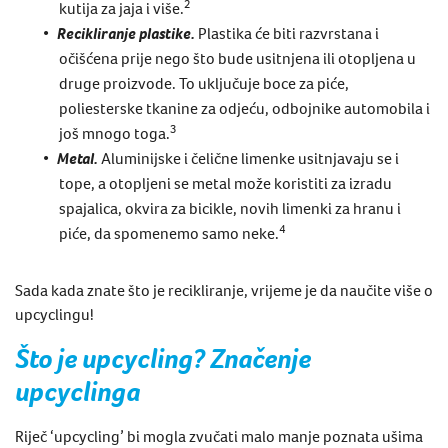
2
kutija za jaja i više.
Recikliranje plastike.
Plastika će biti razvrstana i
očišćena prije nego što bude usitnjena ili otopljena u
druge proizvode. To uključuje boce za piće,
poliesterske tkanine za odjeću, odbojnike automobila i
3
još mnogo toga.
Metal.
Aluminijske i čelične limenke usitnjavaju se i
tope, a otopljeni se metal može koristiti za izradu
spajalica, okvira za bicikle, novih limenki za hranu i
4
piće, da spomenemo samo neke.
Sada kada znate
što je recikliranje
, vrijeme je da naučite više o
upcyclingu
!
Što je
upcycling
? Značenje
upcyclinga
Riječ ‘upcycling’
bi mogla zvučati malo manje poznata ušima