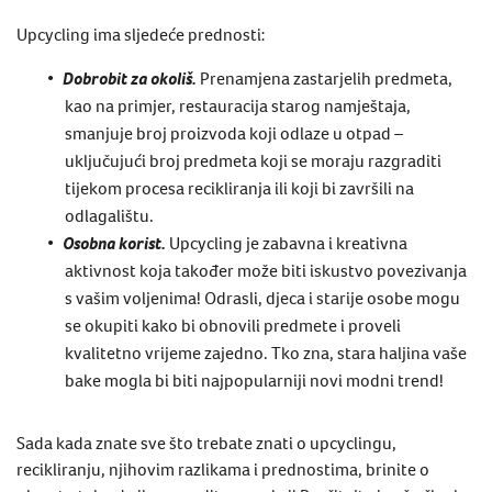
Upcycling
ima sljedeće prednosti:
Dobrobit za okoliš.
Prenamjena zastarjelih predmeta,
kao na primjer,
restauracija starog namještaja
,
smanjuje broj proizvoda koji odlaze u otpad –
uključujući broj predmeta koji se moraju razgraditi
tijekom procesa recikliranja ili koji bi završili na
odlagalištu.
Osobna korist.
Upcycling
je zabavna i kreativna
aktivnost koja također može biti iskustvo povezivanja
s vašim voljenima! Odrasli, djeca i starije osobe mogu
se okupiti kako bi obnovili predmete i proveli
kvalitetno vrijeme zajedno. Tko zna, stara haljina vaše
bake mogla bi biti najpopularniji novi modni trend!
Sada kada znate sve što trebate znati o
upcyclingu
,
recikliranju, njihovim razlikama i prednostima, brinite o