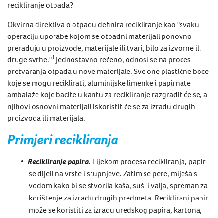
recikliranje otpada
?
Okvirna direktiva o otpadu definira recikliranje kao "svaku
operaciju uporabe kojom se otpadni materijali ponovno
prerađuju u proizvode, materijale ili tvari, bilo za izvorne ili
1
druge svrhe."
Jednostavno rečeno, odnosi se na proces
pretvaranja otpada u nove materijale. Sve one plastične boce
koje se mogu reciklirati, aluminijske limenke i papirnate
ambalaže koje bacite u kantu za recikliranje razgradit će se, a
njihovi osnovni materijali iskoristit će se za izradu drugih
proizvoda ili materijala.
Primjeri recikliranja
Recikliranje papira.
Tijekom procesa recikliranja, papir
se dijeli na vrste i stupnjeve. Zatim se pere, miješa s
vodom kako bi se stvorila kaša, suši i valja, spreman za
korištenje za izradu drugih predmeta. Reciklirani papir
može se koristiti za izradu uredskog papira, kartona,