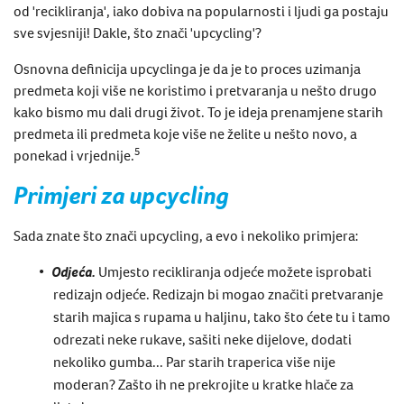
od 'recikliranja', iako dobiva na popularnosti i ljudi ga postaju
sve svjesniji! Dakle, što znači '
upcycling
'?
Osnovna definicija
upcyclinga
je da je to proces uzimanja
predmeta koji više ne koristimo i pretvaranja u nešto drugo
kako bismo mu dali drugi život. To je ideja prenamjene starih
predmeta ili predmeta koje više ne želite u nešto novo, a
5
ponekad i vrjednije.
Primjeri za
upcycling
Sada znate što znači
upcycling
, a evo i nekoliko primjera:
Odjeća.
Umjesto
recikliranja odjeće
možete isprobati
redizajn odjeće.
Redizajn bi mogao značiti pretvaranje
starih majica s rupama u haljinu, tako što ćete tu i tamo
odrezati neke rukave, sašiti neke dijelove, dodati
nekoliko gumba... Par starih traperica više nije
moderan? Zašto ih ne prekrojite u kratke hlače za