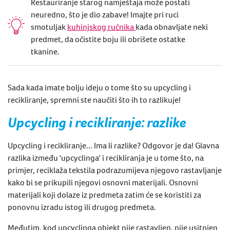
Restauriranje starog namještaja može postati
neuredno, što je dio zabave! Imajte pri ruci
smotuljak
kuhinjskog ručnika
kada obnavljate neki
predmet, da očistite boju ili obrišete ostatke
tkanine.
Sada kada imate bolju ideju o tome što su
upcycling
i
recikliranje, spremni ste naučiti što ih to razlikuje!
Upcycling
i recikliranje: razlike
Upcycling
i recikliranje... Ima li razlike? Odgovor je da! Glavna
razlika između 'upcyclinga' i recikliranja je u tome što, na
primjer,
reciklaža tekstila
podrazumijeva njegovo rastavljanje
kako bi se prikupili njegovi osnovni materijali. Osnovni
materijali koji dolaze iz predmeta zatim će se koristiti za
ponovnu izradu istog ili drugog predmeta.
Međutim, kod
upcyclinga
objekt nije rastavljen, nije usitnjen