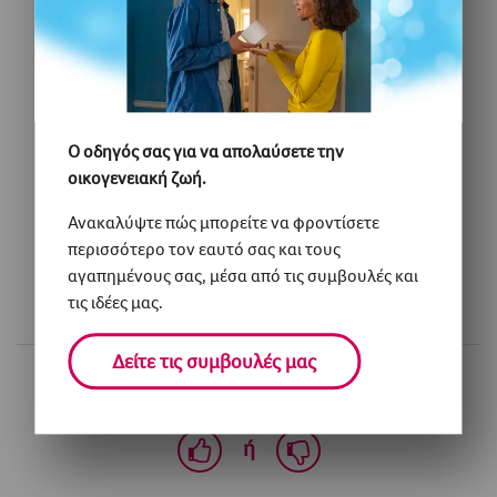
Original
Μπορείτε πάντα να βασίζεστε στην
ποιότητα αυτού του χαρτιού κουζίνας,
καθώς είναι εξαιρετικά απορροφητικό,
δεν ...
Ο οδηγός σας για να απολαύσετε την
οικογενειακή ζωή.
Αγοράστε τώρα
Ανακαλύψτε πώς μπορείτε να φροντίσετε
περισσότερο τον εαυτό σας και τους
αγαπημένους σας, μέσα από τις συμβουλές και
τις ιδέες μας.
Δείτε τις συμβουλές μας
Σας φάνηκε χρήσιμο το άρθρο;
ή