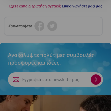
Έχετε κάποια ερωτήση σχετικά;
Επικοινωνήστε μαζί μας
Κοινοποιήστε
Ανακαλύψτε πολύτιμες συμβουλές,
προσφορές και ιδέες.
Εγγραφε
στο
newslet