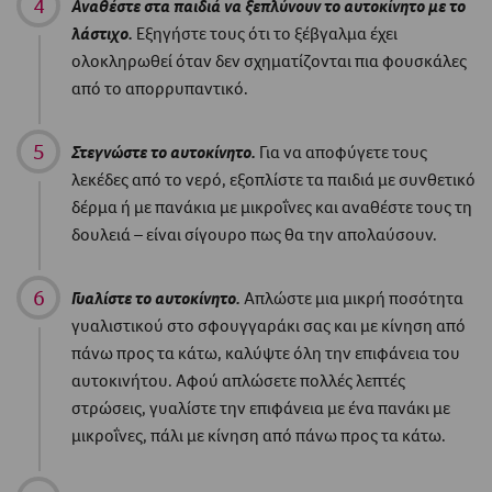
Αναθέστε στα παιδιά να ξεπλύνουν το αυτοκίνητο με το
λάστιχο.
Εξηγήστε τους ότι το ξέβγαλμα έχει
ολοκληρωθεί όταν δεν σχηματίζονται πια φουσκάλες
από το απορρυπαντικό.
Στεγνώστε το αυτοκίνητο.
Για να αποφύγετε τους
λεκέδες από το νερό, εξοπλίστε τα παιδιά με συνθετικό
δέρμα ή με πανάκια με μικροΐνες και αναθέστε τους τη
δουλειά – είναι σίγουρο πως θα την απολαύσουν.
Γυαλίστε το αυτοκίνητο.
Απλώστε μια μικρή ποσότητα
γυαλιστικού στο σφουγγαράκι σας και με κίνηση από
πάνω προς τα κάτω, καλύψτε όλη την επιφάνεια του
αυτοκινήτου. Αφού απλώσετε πολλές λεπτές
στρώσεις, γυαλίστε την επιφάνεια με ένα πανάκι με
μικροΐνες, πάλι με κίνηση από πάνω προς τα κάτω.