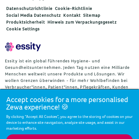
Datenschutzrichtlinie
Cookie-Richtlinie
Social Media Datenschutz
Kontakt
Sitemap
Produktsicherheit
Hinweis zum Verpackungsgesetz
Cookie Settings
Essity ist ein global führendes Hygiene- und
Gesundheitsunternehmen. Jeden Tag nutzen eine Milliarde
Menschen weltweit unsere Produkte und Lösungen. Wir
wollen Grenzen überwinden - für mehr Wohlbefinden bei
Verbraucher*innen, Patient*innen, Pflegekräften, Kunden
und Gesellschaft. Wir vertreiben unsere Produkte und
Accept cookies for a more personalised
Lösungen in rund 150 Ländern unter vielen starken
Zewa experience! 🍪
Marken, darunter die Weltmarktführer TENA und Tork, aber
auch bekannte Marken wie Actimove, Cutimed, JOBST, Knix,
By clicking “Accept All Cookies”, you agree to the storing of cookies on your
Leukoplast, Libero, Libresse, Lotus, Modibodi, Nosotras,
device to enhance site navigation, analyze site usage, and assist in our
Saba, Tempo, TOM Organic, und Zewa. Essity beschäftigt
marketing efforts.
weltweit rund 36.000 Mitarbeitende. Der Umsatz im Jahr