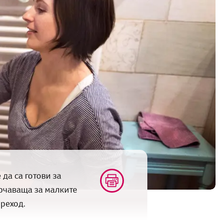
да са готови за
ърчаваща за малките
преход.