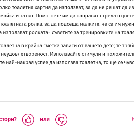
олко тоалетна хартия да използват, за да не решат да и
а майка и татко. Помогнете им да направят стрела в цвет
 тоалетната ролка, за да подсеща малките, че са им нужн
а използват ролката- съветите за тренировките на тоале
оалетна в крайна сметка зависи от вашето дете; те тряб
т неудовлетвореност. Използвайте стимули и положител
е най-накрая успее да използва тоалетна, то ще се чувс
 стори?
или