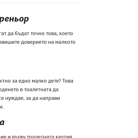
треньор
ат да бъдат точно това, което
 повишите доверието на малкото
ктно за едно малко дете? Това
оденето в тоалетната да
се нуждае, за да направи
и.
а
ие и върху тоалетната хартия.