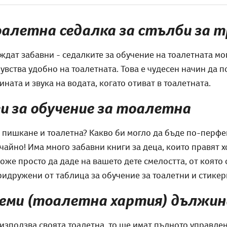
оалетна седалка за стълби за 
ждат забавни - седалките за обучение на тоалетната мог
очувства удобно на тоалетната. Това е чудесен начин да
ината и звука на водата, когато отиват в тоалетната.
и за обучение за тоалетна
с пишкане и тоалетна? Какво би могло да бъде по-перфе
чайно! Има много забавни книги за деца, които правят х
же просто да даде на вашето дете смелостта, от която 
ридружени от таблица за обучение за тоалетни и стикер
леми (тоалетна хартия) дължин
т използва своята тоалетна, то ще имат пълното управлен