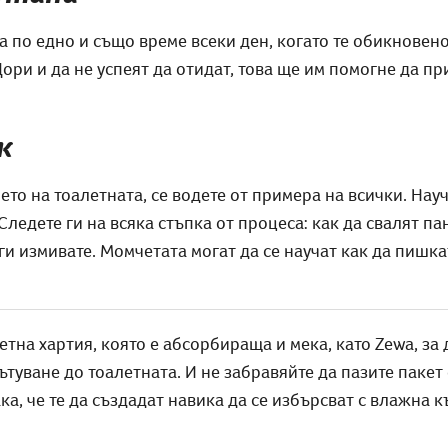
та по едно и също време всеки ден, когато те обикновен
ори и да не успеят да отидат, това ще им помогне да пр
к
ето на тоалетната, се водете от примера на всички. Нау
Следете ги на всяка стъпка от процеса: как да свалят па
 ги измивате. Момчетата могат да се научат как да пишк
тна хартия, която е абсорбираща и мека, като Zewa, за 
туване до тоалетната. И не забравяйте да пазите пакет
ка, че те да създадат навика да се избърсват с влажна к