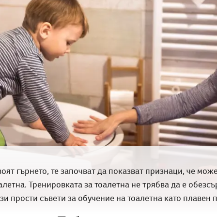
оят гърнето, те започват да показват признаци, че може 
алетна. Тренировката за тоалетна не трябва да е обезс
ези прости съвети за обучение на тоалетна като плавен 