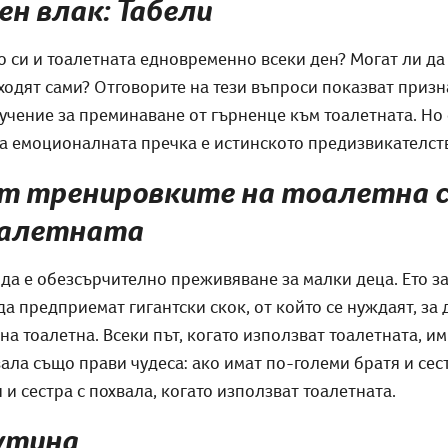
н влак: Табели
о си и тоалетната едновременно всеки ден? Могат ли да 
 ходят сами? Отговорите на тези въпроси показват призн
учение за преминаване от гърненце към тоалетната. Но 
на емоционалната пречка е истинското предизвикателст
нат тренировките на тоалетна с
оалетната
да е обезсърчително преживяване за малки деца. Ето з
да предприемат гигантски скок, от който се нуждаят, за 
на тоалетна. Всеки път, когато използват тоалетната, им
ла също прави чудеса: ако имат по-големи братя и сестр
и сестра с похвала, когато използват тоалетната.
рутина