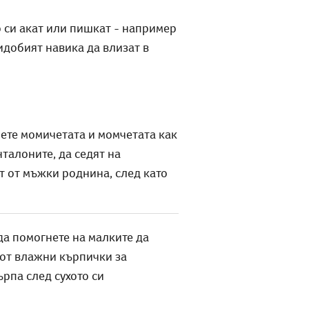
о си акат или пишкат - например
идобият навика да влизат в
чете момичетата и момчетата как
нталоните, да седят на
ат от мъжки роднина, след като
да помогнете на малките да
 от влажни кърпички за
ърпа след сухото си