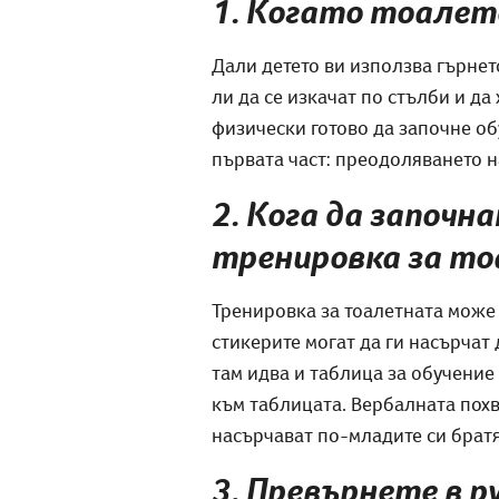
1. Когато тоалете
Дали детето ви използва гърнет
ли да се изкачат по стълби и да
физически готово да започне об
първата част: преодоляването 
2. Кога да започ
тренировка за т
Тренировка за тоалетната може 
стикерите могат да ги насърчат 
там идва и таблица за обучение 
към таблицата. Вербалната похва
насърчават по-младите си братя 
3. Превърнете в 