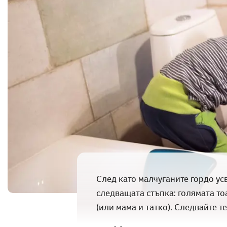
След като малчуганите гордо усв
следващата стъпка: голямата то
(или мама и татко). Следвайте т