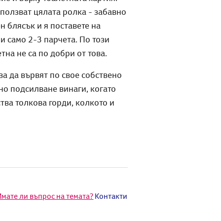
зползват цялата ролка - забавно
ен блясък и я поставете на
и само 2-3 парчета. По този
тна не са по добри от това.
ва да вървят по свое собствено
но подсилване винаги, когато
тва толкова горди, колкото и
Имате ли въпрос на темата?
Контакти