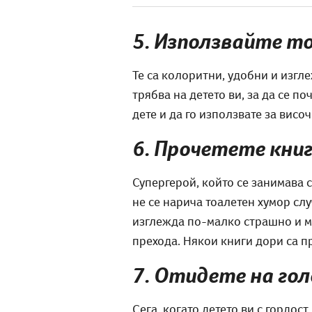
5. Използвайте т
Те са колоритни, удобни и изгле
трябва на детето ви, за да се п
дете и да го използвате за височ
6. Прочетете книг
Супергерой, който се занимава 
не се нарича тоалетен хумор слу
изглежда по-малко страшно и мо
прехода. Някои книги дори са п
7. Отидете на го
Сега, когато детето ви с гордос