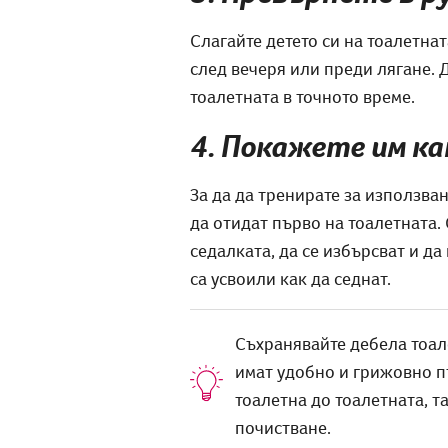
Слагайте детето си на тоалетна
след вечеря или преди лягане. Д
тоалетната в точното време.
4. Покажете им ка
За да да тренирате за използван
да отидат първо на тоалетната. 
седалката, да се избърсват и да
са усвоили как да седнат.
Съхранявайте дебела тоале
имат удобно и грижовно пъ
тоалетна до тоалетната, та
почистване.