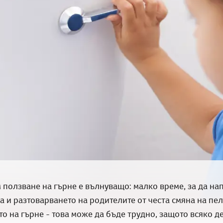
ползване на гърне е вълнуващо: малко време, за да на
 и разтоварването на родителите от честа смяна на пеле
о на гърне - това може да бъде трудно, защото всяко де