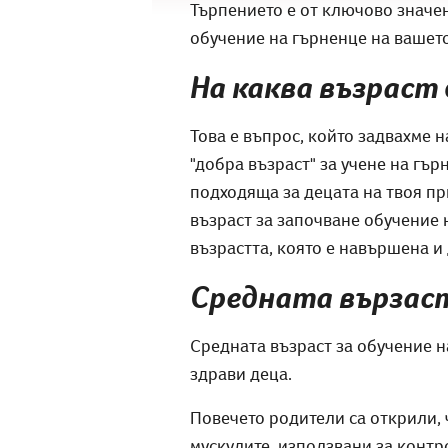
Търпението е от ключово значен
обучение на гърненце на вашето
На каква възраст 
Това е въпрос, който задвахме н
"добра възраст" за учене на гър
подходяща за децата на твоя при
възраст за започване обучение н
възрастта, която е навършена и 
Средната вързаст
Средната възраст за обучение н
здрави деца.
Повечето родители са открили, ч
мускулите, използвани за контр