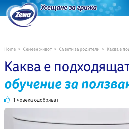
Home
Семеен живот
Съвети за родители
Каква е по
Каква е подходящат
обучение за ползва
1 човека одобряват