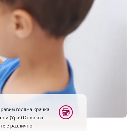
правим голяма крачка
ни (Ура!).От каква
те е различно.