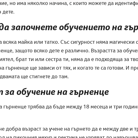
ие, но има няколко начина, с които можете да идентиф
 дете.
да започнете обучението на гъ
а всяка майка или татко. Със сигурност няма магически 
ненце, защото всяко дете е различно. Възрастта за обуче
ятел, брат ти или сестра ти, няма да е подходяща за т
а гърненце ще зависи от тях, и когато те са готови. И п
двамата ще стигнете до там.
 за обучение на гърненце
а гърненце трябва да бъде между 18 месеца и три годи
е добра възраст за учене на гърнето да е между две и т
ол на пикочния мехур и ректума не узряват до навършва