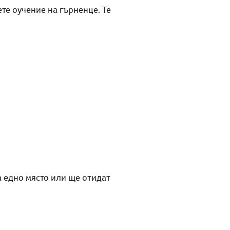
те оучение на гърненце. Те
а едно място или ще отидат