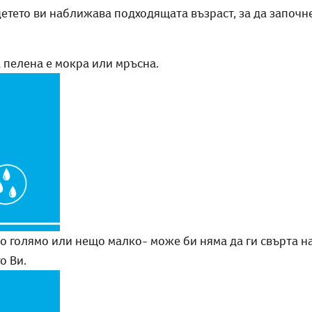
етето ви наближава подходящата възраст, за да започне
а пелена е мокра или мръсна.
о голямо или нещо малко- може би няма да ги свърта н
о Ви.