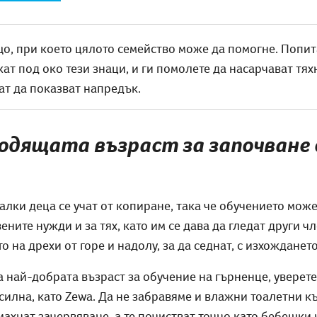
о, при което цялото семейство може да помогне. Попит
жат под око тези знаци, и ги помолете да насарчават тя
нат да показват напредък.
ходящата възраст за започване
алки деца се учат от копиране, така че обучението може
ените нужди и за тях, като им се дава да гледат други ч
 на дрехи от горе и надолу, за да седнат, с изхождането
 най-добрата възраст за обучение на гърненце, уверете с
 силна, като Zewa. Да не забравяме и влажни тоалетни к
ахнат зачервяване, а те почистват точно като бебешки 