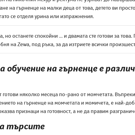
ане на гърненце на малки деца от това, детето ви прост
гато се отделя урина или изпражнения.
 но останете спокойни ... и двамата сте готови за това.
ня на Zewa, под ръка, за да изтриете всички произшест
 обучение на гърненце е различ
 готови няколко месеца по-рано от момчетата. Въпреки 
ението на гърненце на момчетата и момичета, е най-доб
оказва признаци на готовност, а не да правим разгранич
да търсите