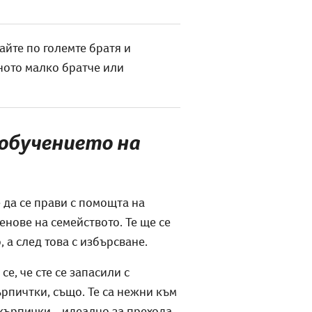
айте по големте братя и
хното малко братче или
 обучението на
 да се прави с помощта на
ленове на семейството. Те ще се
, а след това с избърсване.
е, че сте се запасили с
ърпичтки, също. Те са нежни към
кърпички - идеално за прехода