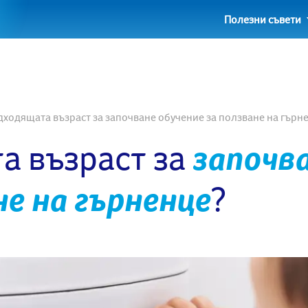
Полезни съвети
дходящата възраст за започване обучение за ползване на гърн
а възраст за
започв
не на гърненце
?