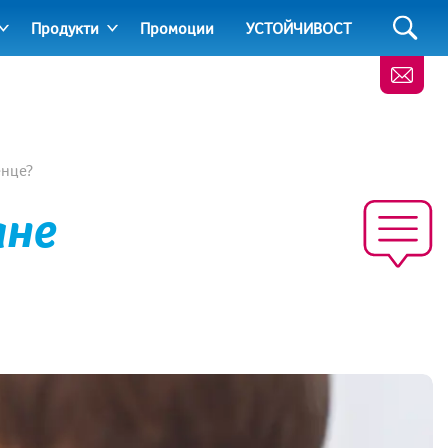
Продукти
Промоции
УСТОЙЧИВОСТ
енце?
ане