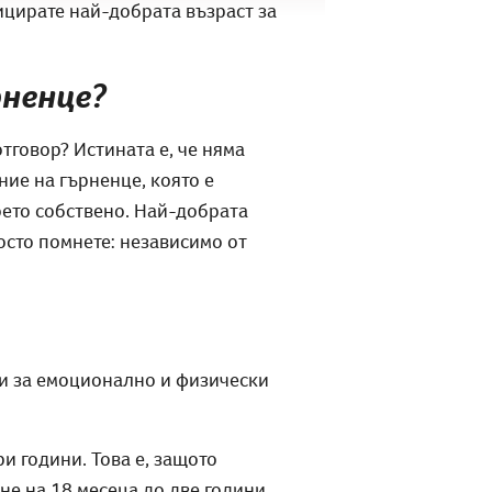
ицирате най-добрата възраст за
рненце?
отговор? Истината е, че няма
ние на гърненце, която е
воето собствено. Най-добрата
росто помнете: независимо от
ни за емоционално и физически
ри години. Това е, защото
не на 18 месеца до две години.