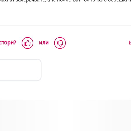
 стори?
или