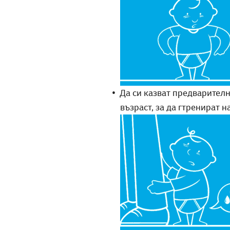
Да си казват предварително
възраст, за да гтренират н