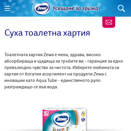
Суха тоалетна хартия
Тоалетната хартия Zewa е мека, здрава, високо
абсорбираща и щадяща за тръбите ви - гаранция за едно
превъзходно чувство за чистота. Изберете любимата си
хартия от богатия асортимент на продукти Zewa с
иновации като Aqua Tube - единственото руло
разграждащо се във вода.