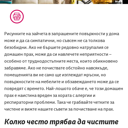
Рисунките на зайчета в запрашените повърхности у дома
може и да са симпатични, но съвсем не са толкова
безобидни. Ако не бършете редовно натрупалия се
домашен прах, може да си навлечете неприятности –
особено от труднодостъпните места, които обикновено
забравяме. Ако не почиствате обстойно навсякъде,
помещенията ви не само ще изглеждат мръсни, но
повърхностите на мебелите и обзавеждането може да се
повредят с времето. Най-лошото обаче е, че този домашен
прах е наистина вреден за хората с алергии и
респираторни проблеми. Така че грабвайте четките за
чистене и вижте нашите съвети за почистване на прах.
Колко често трябва да чистите