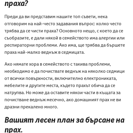
праха?
Преди да ви представим нашите топ съвети, нека
отговорим на най-често задавания въпрос: колко често
трябва да се чисти праха? Основното нещо, с което да се
съобразите, е дали някой в семейството има алергии или
респираторни проблеми. Ако има, ще трябва да бършете
праха най-малко веднъж в седмицата.
Ако нямате хора в семейството с такива проблеми,
необходимо е да почиствате веднъж на няколко седмици
от всички повърхности, включително електрониката,
мебелите и другите места, където прахът обича да се
натрупва. Но може да оставите някои части в къщата за
почистване веднъж месечно, ако домашният прах не ви
дразни прекалено много.
Вашият лесен план за бърсане на
прах.