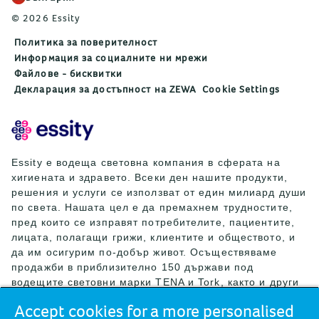
© 2026 Essity
Политика за поверителност
Информация за социалните ни мрежи
Файлове - бисквитки
Декларация за достъпност на ZEWA
Cookie Settings
Essity е водеща световна компания в сферата на
хигиената и здравето. Всеки ден нашите продукти,
решения и услуги се използват от един милиард души
по света. Нашата цел е да премахнем трудностите,
пред които се изправят потребителите, пациентите,
лицата, полагащи грижи, клиентите и обществото, и
да им осигурим по-добър живот. Осъществяваме
продажби в приблизително 150 държави под
водещите световни марки TENA и Tork, както и други
силни марки като Actimove, Cutimed, JOBST, Knix,
Accept cookies for a more personalised
Leukoplast, Libero, Libresse, Lotus, Modibodi,