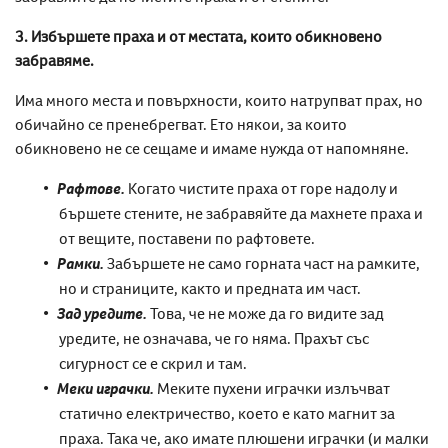
3. Избършете праха и от местата, които обикновено
забравяме.
Има много места и повърхности, които натрупват прах, но
обичайно се пренебрегват. Ето някои, за които
обикновено не се сещаме и имаме нужда от напомняне.
Рафтове.
Когато чистите праха от горе надолу и
бършете стените, не забравяйте да махнете праха и
от вещите, поставени по рафтовете.
Рамки.
Забършете не само горната част на рамките,
но и страниците, както и предната им част.
Зад уредите.
Това, че не може да го видите зад
уредите, не означава, че го няма. Прахът със
сигурност се е скрил и там.
Меки играчки.
Меките пухени играчки излъчват
статично електричество, което е като магнит за
праха. Така че, ако имате плюшени играчки (и малки