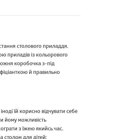
стання столового приладдя.
гою приладів із кольорового
орожня коробочка з-під
 офіціанткою й правильно
іноді їй корисно відчувати себе
ти йому можливість
ограти з їжею якийсь час.
а столом для дітей: