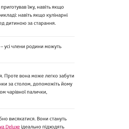
 приготував їжу, навіть якщо
кладі: навіть якщо кулінарні
ед дитиною за старання.
 – усі члени родини можуть
я. Проте вона може легко забути
нки за столом, допоможіть йому
хом чарівної палички,
бно висякатися. Вони стануть
wa Deluxe
ідеально підходять