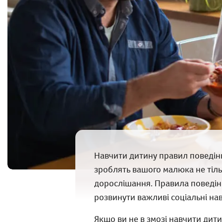
Навчити дитину правил поведінк
зроблять вашого малюка не тіль
дорослішання. Правила поведін
розвинути важливі соціальні на
Якщо ви не в змозі навчити дитин