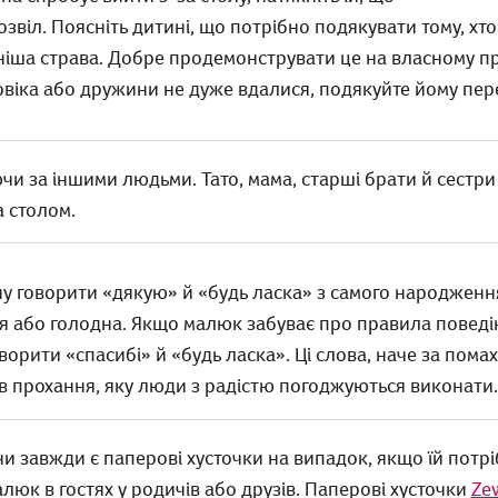
звіл. Поясніть дитині, що потрібно подякувати тому, хто
ша страва. Добре продемонструвати це на власному при
віка або дружини не дуже вдалися, подякуйте йому пер
и за іншими людьми. Тато, мама, старші брати й сестри
 столом.
у говорити «дякую» й «будь ласка» з самого народженн
ся або голодна. Якщо малюк забуває про правила поведі
ворити «спасибі» й «будь ласка». Ці слова, наче за пома
 прохання, яку люди з радістю погоджуються виконати.
и завжди є паперові хусточки на випадок, якщо їй потрі
люк в гостях у родичів або друзів. Паперові хусточки
Ze