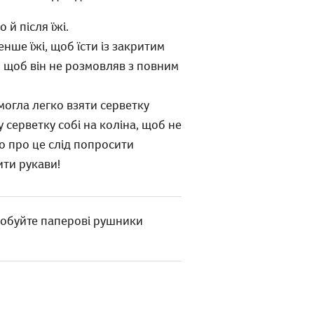
й після їжі.
нше їжі, щоб їсти із закритим
, щоб він не розмовляв з повним
могла легко взяти серветку
 серветку собі на коліна, щоб не
то про це слід попросити
ити рукави!
робуйте паперові рушники