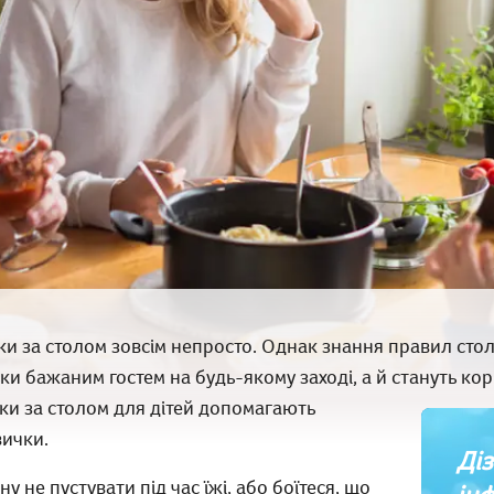
и за столом зовсім непросто. Однак знання правил стол
ки бажаним гостем на будь-якому заході, а й стануть ко
ки за столом для дітей допомагають
вички.
Діз
у не пустувати під час їжі, або боїтеся, що