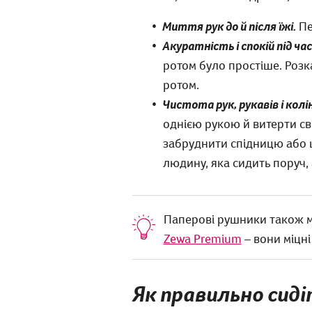
Миття рук до й після їжі.
Пе
Акуратність і спокій під час
ротом було простіше. Розк
ротом.
Чистота рук, рукавів і колін
однією рукою й витерти св
забруднити спідницю або ш
людину, яка сидить поруч, 
Паперові рушники також мо
Zewa Premium
– вони міцні
Як правильно сиді