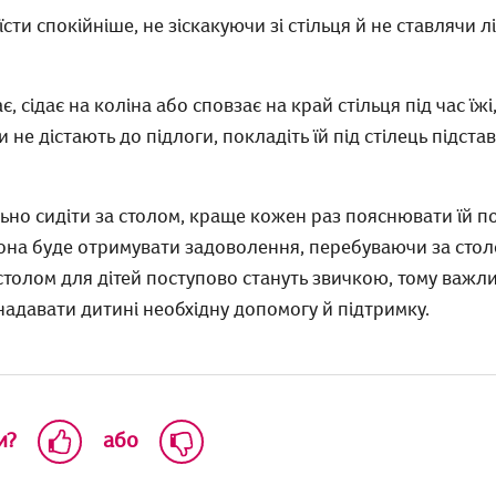
сти спокійніше, не зіскакуючи зі стільця й не ставлячи лі
 сідає на коліна або сповзає на край стільця під час їжі
не дістають до підлоги, покладіть їй під стілець підставк
льно сидіти за столом, краще кожен раз пояснювати їй п
 вона буде отримувати задоволення, перебуваючи за стол
столом для дітей поступово стануть звичкою, тому важл
надавати дитині необхідну допомогу й підтримку.
и?
або