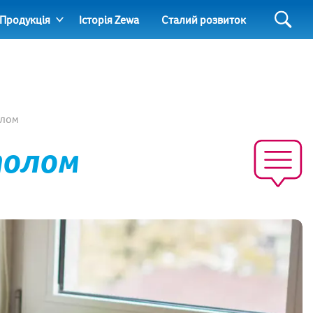
Продукція
Історія Zewa
Сталий розвиток
олом
толом