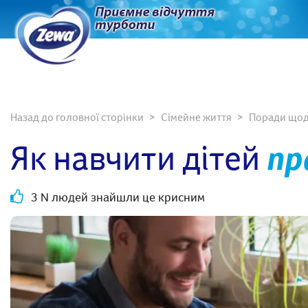
Назад до головної сторінки
Сімейне життя
Поради щод
Як навчити дітей
пр
3 N людей знайшли це крисним