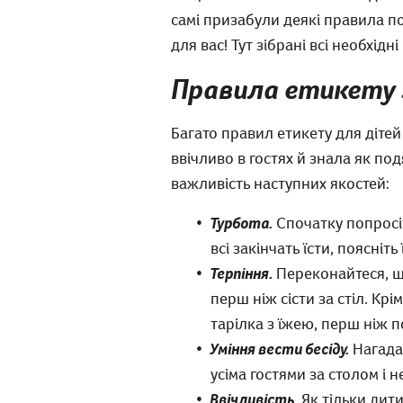
самі призабули деякі правила п
для вас! Тут зібрані всі необхід
Правила етикету 
Багато правил етикету для дітей
ввічливо в гостях й знала як под
важливість наступних якостей:
Турбота.
Спочатку попросіт
всі закінчать їсти, поясніт
Терпіння.
Переконайтеся, щ
перш ніж сісти за стіл. Крі
тарілка з їжею, перш ніж п
Уміння вести бесіду.
Нагадай
усіма гостями за столом і 
Ввічливість.
Як тільки дити