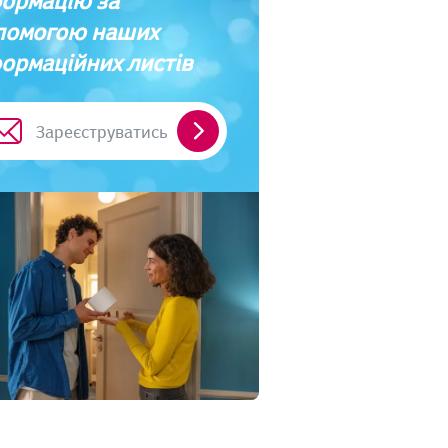
формацію за
помогою наших
ормаційних листів
Зареєструватись