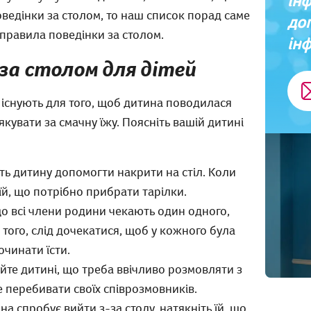
ін
оведінки за столом, то наш список порад саме
до
ні правила поведінки за столом.
інф
за столом для дітей
 існують для того, щоб дитина поводилася
якувати за смачну їжу. Поясніть вашій дитині
ь дитину допомогти накрити на стіл. Коли
ь їй, що потрібно прибрати тарілки.
о всі члени родини чекають один одного,
м того, слід дочекатися, щоб у кожного була
очинати їсти.
те дитині, що треба ввічливо розмовляти з
не перебивати своїх співрозмовників.
на спробує вийти з-за столу, натякніть їй, що