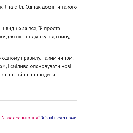
кті на стіл. Однак досягти такого
, швидше за все, їй просто
у для ніг і подушку під спину,
о одному правилу. Таким чином,
ом, і сміливо опановувати нові
иво постійно проводити
У вас є запитання?
Зв'яжіться з нами