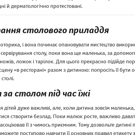
іцні й дерматологічно протестовані.
ання столового приладдя
моторика, і вона починає опановувати мистецтво викори
 сервірування столу, поки вона ще маленька, за допомо
 ножів, ложок і тарілок. Для цього прекрасно підійде п
сцену «в ресторані» разом з дитиною: попросіть її бути
столі.
за столом під час їжі
 дітей дуже важливі, але, коли дитина зовсім маленька, 
оятися створити безлад. Поки малюк росте, важливо дава
соціював її з чимось приємним. Тому дозвольте дитині п
 зможете поступово навчити її основних правил етикету з