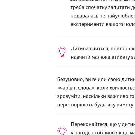
треба спочатку запитати до
подавалась не найулюблені
експерименти вашого чоло
Дитина вчиться, повторююч
навчити малюка етикету за
Безумовно, ви вчили свою дитин
«чарівні слова», коли хвилюєть
зрозуміти, наскільки важливо го
перетворюють будь-яку вимогу в
Переконайтеся, що у дитин
у нагоді, особливо якщо ма