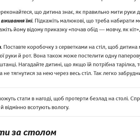
реконайтеся, що дитина знає, як правильно мити руки до 
 вживання їжі.
Підкажіть малюкові, що треба набирати ме
ажіть йому відому приказку «почав обід — мовчу, як кіт»
.
Поставте коробочку з серветками на стіл, щоб дитина 
ої руки й рот. Вона також може постелити одну паперову
танці. Нагадайте дитині, що якщо їй потрібна тарілка, 
а не тягнутися за нею через весь стіл. Так легко забрудн
жуть стати в нагоді, щоб протерти безлад на столі. Сп
 й відмінно всотують вологу.
ти за столом