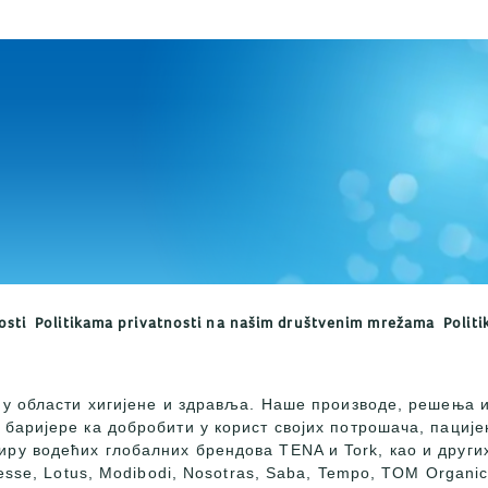
osti
Politikama privatnosti na našim društvenim mrežama
Politi
а у области хигијене и здравља. Наше производе, решења 
 баријере ка добробити у корист својих потрошача, пације
ру водећих глобалних брендова TENA и Tork, као и других
resse, Lotus, Modibodi, Nosotras, Saba, Tempo, TOM Organi