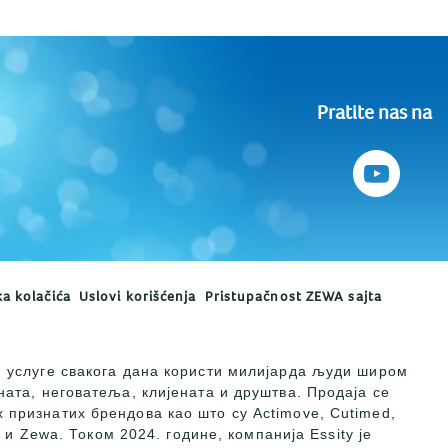
Pratite nas na
ka kolačića
Uslovi korišćenja
Pristupačnost ZEWA sajta
и услуге свакога дана користи милијарда људи широм
ната, неговатеља, клијената и друштва. Продаја се
 признатих брендова као што су Actimove, Cutimed,
c и Zewa. Током 2024. године, компанија Essity је