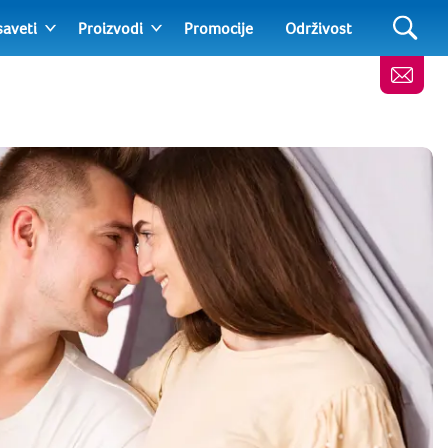
saveti
Proizvodi
Promocije
Održivost