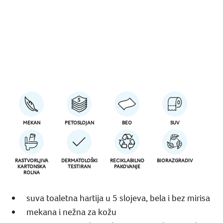
MEKAN
PETOSLOJAN
BEO
SUV
RASTVORLJIVA
DERMATOLOŠKI
RECIKLABILNO
BIORAZGRADIV
KARTONSKA
TESTIRAN
PAKOVANJE
ROLNA
suva toaletna hartija u 5 slojeva, bela i bez mirisa
mekana i nežna za kožu