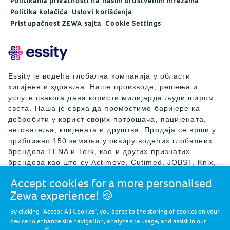
Politikama privatnosti na našim društvenim mrežama
Politika kolačića
Uslovi korišćenja
Pristupačnost ZEWA sajta
Cookie Settings
Essity је водећа глобална компанија у области
хигијене и здравља. Наше производе, решења и
услуге свакога дана користи милијарда људи широм
света. Наша је сврха да премостимо баријере ка
добробити у корист својих потрошача, пацијената,
неговатеља, клијената и друштва. Продаја се врши у
приближно 150 земаља у оквиру водећих глобалних
брендова TENA и Tork, као и других признатих
брендова као што су Actimove, Cutimed, JOBST, Knix,
Leukoplast, Libero, Libresse, Lotus, Modibodi,
Accept cookies for a more personalised
Nosotras, Saba, Tempo, TOM Organic и Zewa. Током
Zewa experience! 🍪
2024. године, компанија Essity је остварила нето
продају од приближно 146 милијарди SEK (13
By clicking “Accept All Cookies”, you agree to the storing of cookies on your
милијарди EUR), а запошљавала је 36.000 људи.
device to enhance site navigation, analyze site usage, and assist in our
Седиште компаније Essity се налази у Стокхолму, у