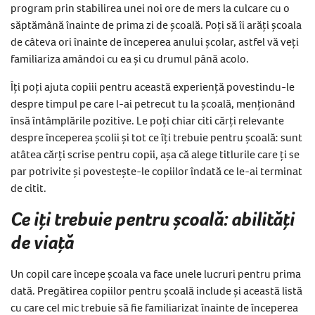
program prin stabilirea unei noi ore de mers la culcare cu o
săptămână înainte de prima zi de școală. Poți să îi arăți școala
de câteva ori înainte de începerea anului școlar, astfel vă veți
familiariza amândoi cu ea și cu drumul până acolo.
Îți poți ajuta copiii pentru această experiență povestindu-le
despre timpul pe care l-ai petrecut tu la școală, menționând
însă întâmplările pozitive. Le poți chiar citi cărți relevante
despre începerea școlii și tot ce îți trebuie pentru școală: sunt
atâtea cărți scrise pentru copii, așa că alege titlurile care ți se
par potrivite și povestește-le copiilor îndată ce le-ai terminat
de citit.
Ce iți trebuie pentru școală: abilități
de viață
Un copil care începe școala va face unele lucruri pentru prima
dată. Pregătirea copiilor pentru școală include și această listă
cu care cel mic trebuie să fie familiarizat înainte de începerea