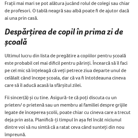
Frații mai mari se pot alătura jucând rolul de colegi sau chiar
de profesori. O tablă neagră sau albă poate fi de ajutor dacă
ai una prin casă.
Despărțirea de copil în prima zi de
școală
Ultimul lucru din lista de pregătire a copiilor pentru școală
este probabil cel mai dificil pentru părinți. Încearcă să îl faci
pe cel mic să înțeleagă că veți petrece ziua departe unul de
celălalt când începe școala, dar că va fi întotdeauna cineva
care să îl aducă acasă la sfârșitul zilei.
Fii sincer(ă) și cu tine. Asigură-te că poți discuta cu un
prieten/ o prietenă sau un membru al familiei despre grijile
legate de începerea școlii, poate chiar cu cineva care a trecut
deja prin asta. Planifică-ți timpul în așa fel încât niciunul
dintre voi să nu simtă că a ratat ceva când sunteți din nou
împreună.