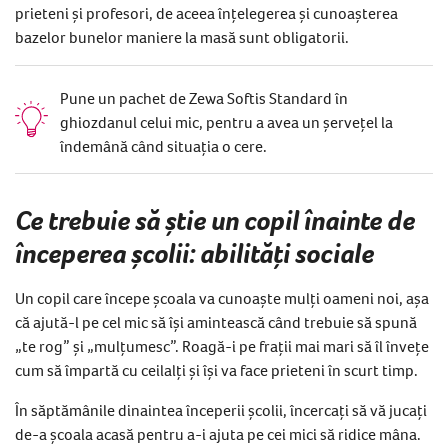
prieteni și profesori, de aceea înțelegerea și cunoașterea
bazelor bunelor maniere la masă sunt obligatorii.
Pune un pachet de Zewa Softis Standard în
ghiozdanul celui mic, pentru a avea un șervețel la
îndemână când situația o cere.
Ce trebuie să știe un copil înainte de
începerea școlii: abilități sociale
Un copil care începe școala va cunoaște mulți oameni noi, așa
că ajută-l pe cel mic să își amintească când trebuie să spună
„te rog” și „mulțumesc”. Roagă-i pe frații mai mari să îl învețe
cum să împartă cu ceilalți și își va face prieteni în scurt timp.
În săptămânile dinaintea începerii școlii, încercați să vă jucați
de-a școala acasă pentru a-i ajuta pe cei mici să ridice mâna.