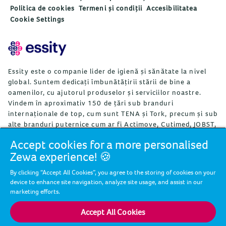
Politica de cookies
Termeni și condiții
Accesibilitatea
Cookie Settings
Essity este o companie lider de igienă și sănătate la nivel
global. Suntem dedicați îmbunătățirii stării de bine a
oamenilor, cu ajutorul produselor și serviciilor noastre.
Vindem în aproximativ 150 de țări sub branduri
internaționale de top, cum sunt TENA și Tork, precum și sub
alte branduri puternice cum ar fi Actimove, Cutimed, JOBST,
Knix, Leukoplast, Libero, Libresse, Lotus, Modibodi,
Accept cookies for a more personalised
Nosotras, Saba, Tempo, TOM Organic și Zewa. Essity are
Zewa experience! 🍪
aproximativ 36.000 de angajați. Vânzările nete în 2024 au
fost de aproximativ 146 de miliarde SEK (13, miliarde EUR).
By clicking “Accept All Cookies”, you agree to the storing of cookies on your
Compania are sediul în Stockholm, Suedia și este listată pe
device to enhance site navigation, analyze site usage, and assist in our
Nasdaq Stockholm. Essity depășește barierele stării de bine
marketing efforts.
și contribuie la o societate sănătoasă, sustenabilă și
circulară. Mai multe informații puteți afla
Accept All Cookies
pe
www.essity.com
.