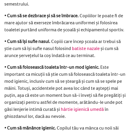
semestrului.
• Cum să se dezbrace și să se îmbrace.
Copiiilor le poate fi de
mare ajutor să exerseze îmbrăcarea uniformei și folosirea
toaletei purtând uniforma de școală și echipamentul sportiv.
• Cum să își sufle nasul.
Copiii care încep școala ar trebui să
știe cum să își sufle nasul folosind
batiste nazale
și cum să
arunce șervețelul la coș îndată ce au terminat.
• Cum să folosească toaleta într-un mod igienic.
Este
important ca micuții să știe cum să folosească toaleta într-un
mod igienic, inclusiv cum să se șteargă și cum să se spele pe
mâini. Totuși, accidentele pot avea loc când te aștepți mai
puțin, așa că este un moment bun să-i înveți să fie pregătiți și
organizați pentru astfel de momente, arătându-le unde pot
găsi lenjerie intimă curată și
hârtie igienică umedă
în
ghiozdanul lor, dacă au nevoie.
• Cum să mănânce igienic.
Copilul tău va mânca cu noii săi