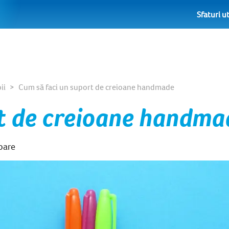
Sfaturi ut
ii
Cum să faci un suport de creioane handmade
rt de creioane handm
oare