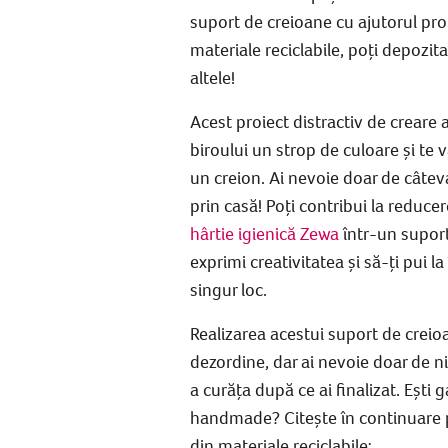
suport de creioane
cu ajutorul pro
materiale reciclabile
, poți depozita
altele!
Acest proiect distractiv de creare 
biroului un strop de culoare și te 
un creion. Ai nevoie doar de câteva
prin casă! Poți contribui la reduce
hârtie igienică Zewa
într-un
suport
exprimi creativitatea și să-ți pui la
singur loc.
Realizarea acestui
suport de creioa
dezordine, dar ai nevoie doar de n
a curăța după ce ai finalizat. Ești 
handmade
? Citește în continuare 
din materiale reciclabile
: