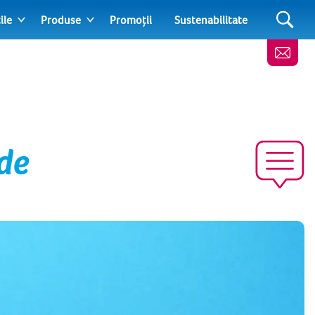
ile
Produse
Promoții
Sustenabilitate
ade