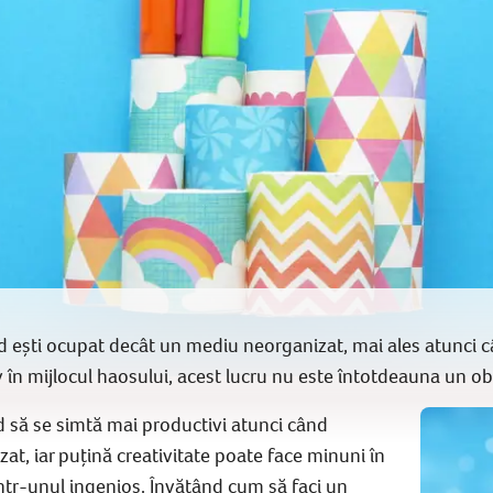
 ești ocupat decât un mediu neorganizat, mai ales atunci câ
v în mijlocul haosului, acest lucru nu este întotdeauna un obi
d să se simtă mai productivi atunci când
at, iar puțină creativitate poate face minuni în
ntr-unul ingenios. Învățând cum să faci un