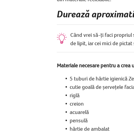
Durează aproximativ
Când vrei să-ți faci propri
de lipit, iar cei mici de picta
Materiale necesare pentru a crea 
5 tuburi de hârtie igienică 
cutie goală de șervețele fac
riglă
creion
acuarelă
pensulă
hârtie de ambalat