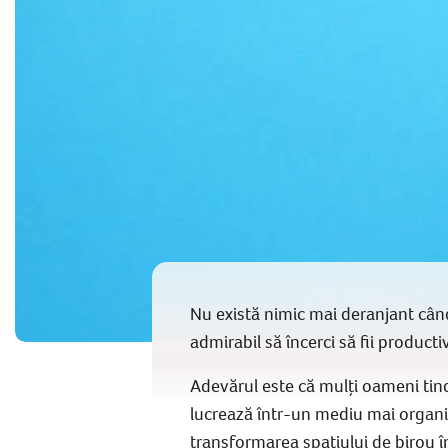
Nu există nimic mai deranjant când
admirabil să încerci să fii producti
Adevărul este că mulți oameni tin
lucrează într-un mediu mai organiz
transformarea spațiului de birou î