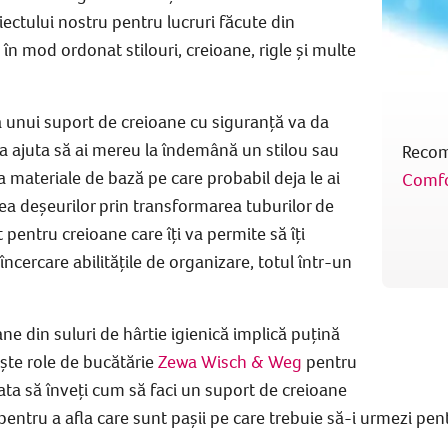
iectului nostru pentru
lucruri făcute din
 în mod ordonat stilouri, creioane, rigle și multe
a unui
suport de creioane
cu siguranță va da
va ajuta să ai mereu la îndemână un stilou sau
Reco
 materiale de bază pe care probabil deja le ai
Comfo
rea deșeurilor prin transformarea tuburilor de
 pentru creioane
care îți va permite să îți
 încercare abilitățile de organizare, totul într-un
ne din suluri de hârtie igienică
implică puțină
iște role de bucătărie
Zewa Wisch & Weg
pentru
gata să înveți
cum să faci un
suport de creioane
pentru a afla care sunt pașii pe care trebuie să-i urmezi
pent