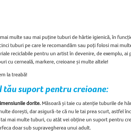
 mai multe sau mai puține tuburi de hârtie igienică, în funcț
ele cinci tuburi pe care le recomandăm sau poți folosi mai mul
iale reciclabile
pentru un artist în devenire, de exemplu, ai
uri cu cerneală, markere, creioane și multe altele!
cem la treabă!
l tău
suport pentru creioane
:
dimensiunile dorite.
Măsoară și taie cu atenție tuburile de hârt
multe dorești, dar asigură-te că nu le tai prea scurt, astfel în
 tai mai multe tuburi, cu atât vei obține un
suport pentru cr
arfeca doar sub supravegherea unui adult.