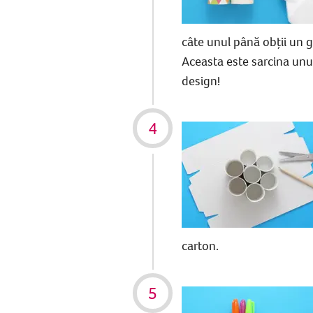
câte unul până obții un gr
Aceasta este sarcina unui 
design!
carton.