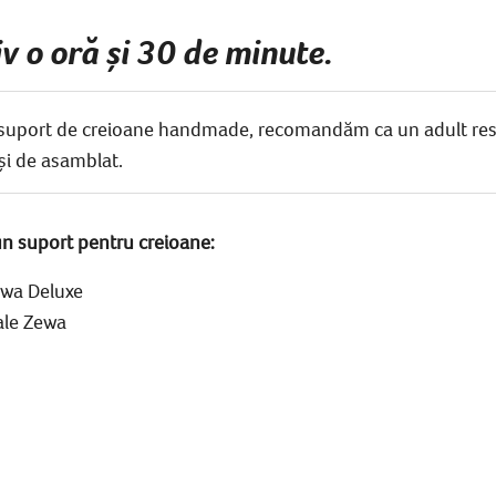
 o oră și 30 de minute.
ul suport de creioane handmade, recomandăm ca un adult resp
t și de asamblat.
un suport pentru creioane:
Zewa Deluxe
iale Zewa