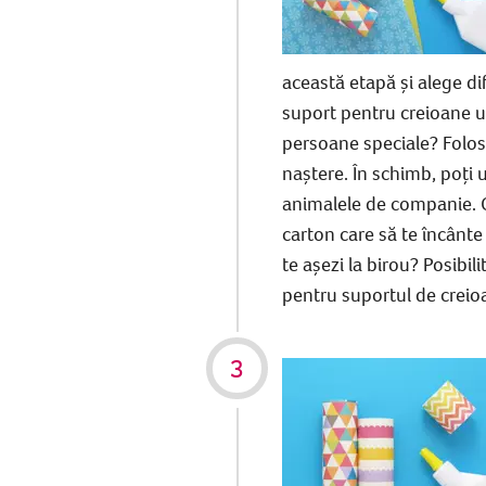
această etapă și alege dif
suport pentru creioane u
persoane speciale? Folos
naștere. În schimb, poți ut
animalele de companie. C
carton care să te încânte
te așezi la birou? Posibil
pentru suportul de creio