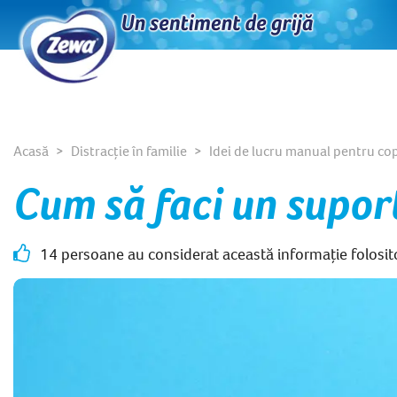
Acasă
Distracție în familie
Idei de lucru manual pentru cop
Cum să faci un supo
14 persoane au considerat această informație folosit