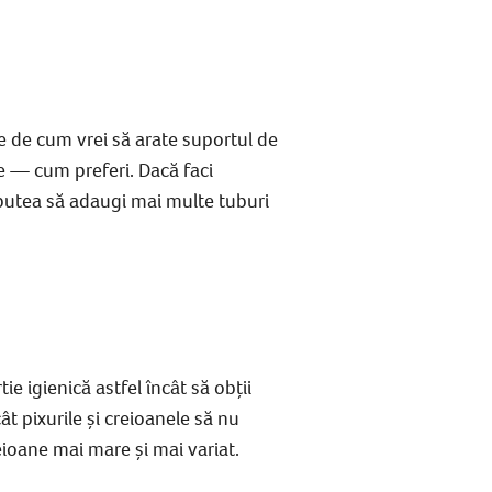
ie de cum vrei să arate
suportul de
te — cum preferi. Dacă faci
 putea să adaugi mai multe tuburi
ie igienică astfel încât să obții
cât pixurile și creioanele să nu
eioane
mai mare și mai variat.