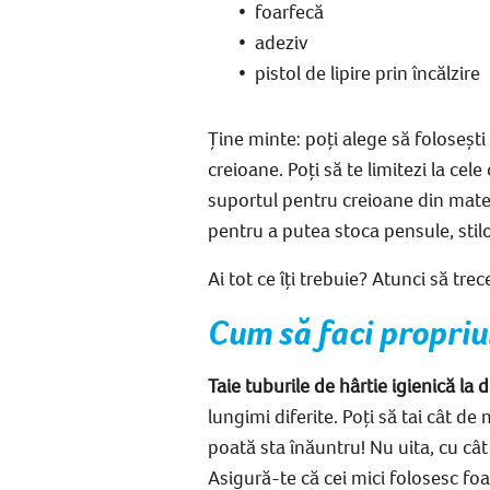
foarfecă
adeziv
pistol de lipire prin încălzire
Ține minte: poți alege să folosești
creioane
. Poți să te limitezi la c
suportul pentru creioane din mater
pentru a putea stoca pensule, stilo
Ai tot ce îți trebuie? Atunci să tre
Cum să faci propriu
Taie tuburile de hârtie igienică la 
lungimi diferite. Poți să tai cât de 
poată sta înăuntru! Nu uita, cu cât
Asigură-te că cei mici folosesc fo