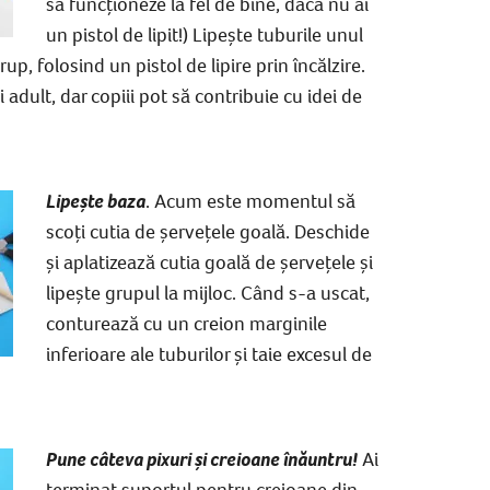
să funcționeze la fel de bine, dacă nu ai
un pistol de lipit!)
Lipește tuburile unul
up, folosind un pistol de lipire prin încălzire.
adult, dar copiii pot să contribuie cu idei de
Lipește baza
.
Acum este momentul să
scoți cutia de șervețele goală.
Deschide
și aplatizează cutia goală de șervețele și
lipește grupul la mijloc. Când s-a uscat,
conturează cu un creion marginile
inferioare ale tuburilor
și taie excesul de
Pune câteva pixuri și creioane înăuntru!
Ai
terminat
suportul pentru creioane din