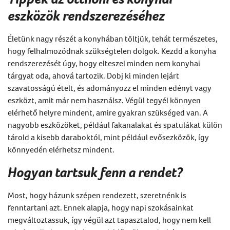
eszközök rendszerezéséhez
Életünk nagy részét a konyhában töltjük, tehát természetes,
hogy felhalmozódnak szükségtelen dolgok. Kezdd a konyha
rendszerezését úgy, hogy elteszel minden nem konyhai
tárgyat oda, ahová tartozik. Dobj ki minden lejárt
szavatosságú ételt, és adományozz el minden edényt vagy
eszközt, amit már nem használsz. Végül tegyél könnyen
elérhető helyre mindent, amire gyakran szükséged van. A
nagyobb eszközöket, például fakanalakat és spatulákat külön
tárold a kisebb daraboktól, mint például evősezközök, így
könnyedén elérhetsz mindent.
Hogyan tartsuk fenn a rendet?
Most, hogy házunk szépen rendezett, szeretnénk is
fenntartani azt. Ennek alapja, hogy napi szokásainkat
megváltoztassuk, így végül azt tapasztalod, hogy nem kell