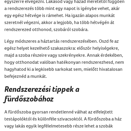
egyszerre elvégezni. Lakásod vagy házad méretétől függően
a rendszerezés több mint egy napot is igénybe vehet, akár
egy egész hétvége is rámehet. Ha igazán alapos munkát
szeretnél végezni, akkor a legjobb, ha több hétvégén át
rendszerezed otthonod, szobáról szobára.
Légy módszeres a háztartás rendszerezésében. Oszd fe az
egész helyet kezelhető szakaszokra: először helyiségekre,
majd a szoba részeire vagy szekrényekre. Annak érdekében,
hogy otthonodat valóban hatékonyan rendszerezhesd, nem
hagyhatod ki a legkisebb sarkokat sem, mielőtt hivatalosan
befejeznéd a munkát.
Rendszerezési tippek a
fürdőszobához
A fürdőszoba gyorsan rendetlenné válhat az elfelejtett
testápolóktól és különféle szivacsoktól. A fürdőszoba a ház
vagy lakás egyik legfélelmetesebb része lehet a szobák