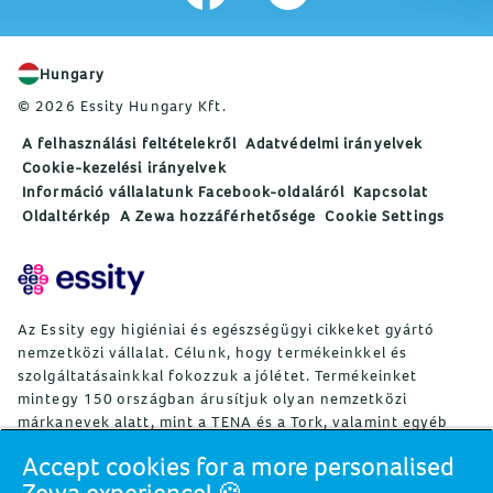
Hungary
© 2026 Essity Hungary Kft.
A felhasználási feltételekről
Adatvédelmi irányelvek
Cookie-kezelési irányelvek
Információ vállalatunk Facebook-oldaláról
Kapcsolat
Oldaltérkép
A Zewa hozzáférhetősége
Cookie Settings
Az Essity egy higiéniai és egészségügyi cikkeket gyártó
nemzetközi vállalat. Célunk, hogy termékeinkkel és
szolgáltatásainkkal fokozzuk a jólétet. Termékeinket
mintegy 150 országban árusítjuk olyan nemzetközi
márkanevek alatt, mint a TENA és a Tork, valamint egyéb
erős márkák, például Actimove, Cutimed, JOBST, Knix,
Accept cookies for a more personalised
Leukoplast, Libero, Libresse, Lotus, Modibodi, Nosotras,
Zewa experience! 🍪
Saba, Tempo, TOM Organic és Zewa. Az Essity mintegy