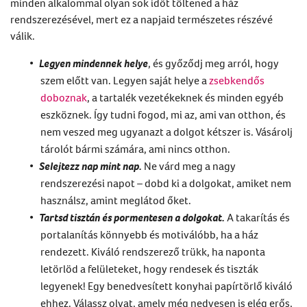
minden alkalommal olyan sok időt töltened a ház
rendszerezésével, mert ez a napjaid természetes részévé
válik.
Legyen mindennek helye
, és győződj meg arról, hogy
szem előtt van. Legyen saját helye a
zsebkendős
doboznak
, a tartalék vezetékeknek és minden egyéb
eszköznek. Így tudni fogod, mi az, ami van otthon, és
nem veszed meg ugyanazt a dolgot kétszer is. Vásárolj
tárolót bármi számára, ami nincs otthon.
Selejtezz nap mint nap.
Ne várd meg a nagy
rendszerezési napot – dobd ki a dolgokat, amiket nem
használsz, amint meglátod őket.
Tartsd tisztán és pormentesen a dolgokat.
A takarítás és
portalanítás könnyebb és motiválóbb, ha a ház
rendezett. Kiváló rendszerező trükk, ha naponta
letörlöd a felületeket, hogy rendesek és tiszták
legyenek! Egy benedvesített konyhai papírtörlő kiváló
ehhez. Válassz olyat, amely még nedvesen is elég erős,