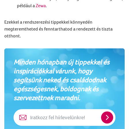
például a
Zewa
.
Ezekkel a rendszerezési tippekkel könnyedén
megteremtheted és fenntarthatod a rendezett és tiszta
otthont.
Minden hónapban új tippekkel és
inspirációkkal várunk, hogy
segítsünk neked és családodnak
egészségesnek, boldognak és
szervezettnek maradni.
Iratkozz
fel