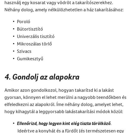
használj egy kosarat vagy vödröt a takarítószerekhez.
Néhány dolog, amely nélkülözhetetlen a
ház takarításához
:
Poroló
Bútortisztító
Univerzális tisztító
Mikroszálas törlő
Szivacs
Gumikesztyű
4. Gondolj az alapokra
Amikor azon gondolkozol,
hogyan takarítsd
ki a lakást
gyorsan,
könnyen el lehet merülni a nagyobb teendőkben
és
elfeledkezni az alapokról.
Íme
néhány dolog, amelyet lehet,
hogy kihagytál a leggyorsabb lakástakarítási módok közül:
Ellenőrizd, hogy legyen kint elég tiszta törölköző
.
Ideértve a konyhát és a fürdőt (és természetesen egy