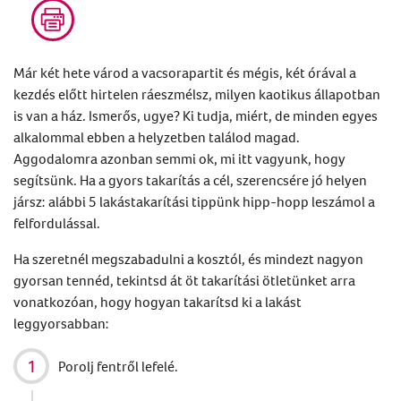
Már két hete várod a vacsorapartit
és
mégis, két
órával
a
kezdés előtt hirtelen ráeszmélsz, milyen kaotikus
állapotban
is van a ház. Ismerős, ugye? Ki tudja, miért, de minden egyes
alkalommal ebben a helyzetben találod magad.
Aggodalomra azonban semmi ok, mi itt vagyunk, hogy
segítsünk. Ha a
gyors
takarítás
a cél, szerencsére jó helyen
jársz: alábbi 5
lakástakarítási tipp
ünk
hipp-hopp leszámol a
felfordulással.
Ha szeretnél megszabadulni a kosztól, és mindezt nagyon
gyorsan tennéd, tekintsd át
öt
takarítási ötletünket
arra
vonatkozóan, hogy hogyan takarítsd ki a lakást
leggyorsabban:
Porolj fentről lefelé.