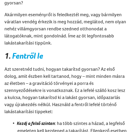
gyorsan
?
Akármilyen eseményről is feledkeztél meg, vagy bármilyen
váratlan vendég érkezik is meg hozzád, meglátod, nem olyan
nehéz villámgyorsan rendbe szedned otthonodat a
látogatóknak, mint gondolnád. Íme az öt legfontosabb
l
akástakarítási tippünk.
1.
Fentről le
Azt szeretnéd tudni,
hogyan takarítsd gyorsan?
Az első
dolog, amit
észben
kell tartanod, hogy
–
mint minden másra
az
életben
–
a gravitáció törvényei a porra
és
szennyeződésekre is vonatkoznak. Ez a lefelé szálló kosz lesz
a kulcsa, hogyan takarítsd ki a lakást gyorsan, időpazarlás
vagy újrakezdés nélkül. Használd a fentről lefelé történő
lakás
takarítási tippeket:
Kezdj a felső szinten
: ha több szintes a házad, a legfelső
emeleten kell kezdened a takarítást. Ellenkező esetben