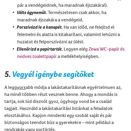
pár a vendégeidnek, ha maradnak éjszakára!).
Válts ágyneműt
. Természetesen csak akkor, ha
maradnak éjszakára a vendégeid.
Porszívózd le a kanapét
. Ha van időd, ne felejtsd el
felemelni és alatta is kitakarítani, valamint lehúzni a
huzatot és felporszívózni az ülést.
Ellenőrizd a papírtartót
. Legyen elég
Zewa WC-papír és
nedves
toalettpapír
a mellékhelyiségben.
5.
Vegyél igénybe segítőket
A leg
gyors
abb módja a lakástakarításnak egyértelmuen az,
ha minél többen részt vesznek benne. Ahogy a mondás is
tartja, sok lúd disznót gyoz, úgyhogy vond be a család
tagjait. Használd a lakástakarítási listánkat a feladatok
elosztásához. Kapjon mindenki egy szobát saját és pár
biztonságos teendot bízz a gyerekekre – mint például a
rendrakás vagy portörlés.