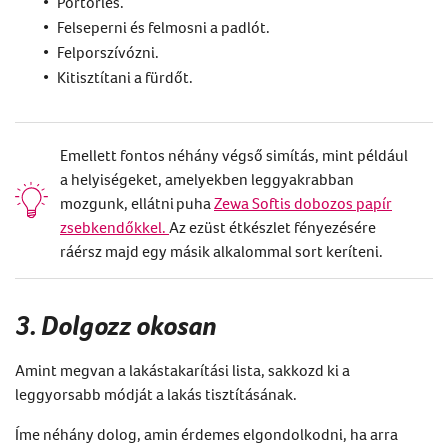
Portörlés.
Felseperni és felmosni a padlót.
Felporszívózni.
Kitisztítani a fürdőt.
Emellett fontos néhány végső simítás, mint például
a helyiségeket, amelyekben leggyakrabban
mozgunk, ellátni puha
Zewa Softis dobozos papír
zsebkendőkkel.
Az ezüst étkészlet fényezésére
ráérsz majd egy másik alkalommal sort keríteni.
3. Dolgozz okosan
Amint megvan a
lakástakarítási
lista, sakkozd ki a
leggyorsabb módját a
lakás tisztításának
.
Íme néhány dolog
, amin érdemes elgondolkodni, ha arra