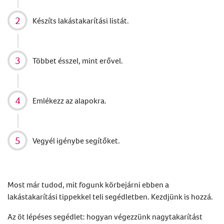
Készíts lakástakarítási listát.
Többet ésszel, mint erővel.
Emlékezz az alapokra.
Vegyél igénybe segítőket.
Most már tudod, mit fogunk körbejárni ebben a
lakástakarítási
tippekkel teli segédletben. Kezdjünk is hozzá.
Az öt lépéses segédlet: hogyan végezzünk
nagytakarítást