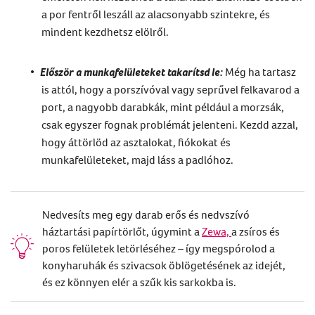
a por fentről leszáll az alacsonyabb szintekre,
és
mindent kezdhetsz elölről.
Először a munkafelületeket takarítsd le:
Még ha tartasz
is attól, hogy a porszívóval vagy seprűvel felkavarod a
port, a nagyobb darabkák, mint például a morzsák,
csak egyszer fognak problémát jelenteni. Kezdd azzal,
hogy
áttörlöd
az asztalokat, fiókokat
és
munkafelületeket, majd láss a padlóhoz.
Nedvesíts meg egy darab erős és nedvszívó
háztartási papírtörlőt, úgymint a
Zewa,
a zsíros és
poros felületek letörléséhez – így megspórolod a
konyharuhák és szivacsok öblögetésének az idejét,
és ez könnyen elér a szűk kis sarkokba is.