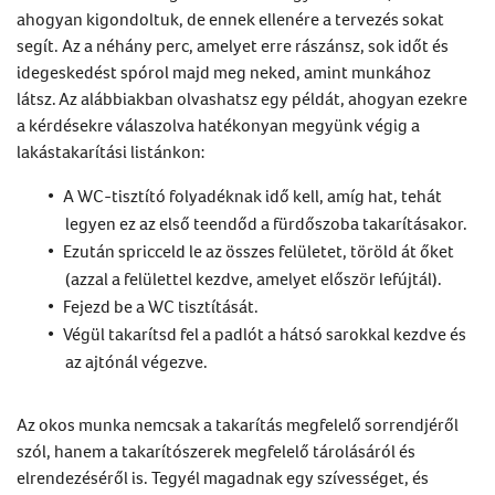
ahogyan kigondoltuk, de ennek ellenére a tervezés sokat
segít. Az a néhány perc, amelyet erre rászánsz, sok időt
és
idegeskedést spórol majd meg neked, amint munkához
látsz.
Az alábbiakban olvashatsz egy péld
át
, ahogyan ezekre
a kérdésekre válaszolva hatékonyan megyünk végig a
lakástakarítási
listánkon:
A WC-tisztító folyadéknak idő kell, amíg hat, tehát
legyen ez az első teendőd a fürdőszoba takarításakor.
Ezután spricceld le az
összes
felületet, töröld
át
őket
(azzal a felülettel kezdve, amelyet először lefújtál).
Fejezd be a WC tisztítását.
Végül takarítsd fel a padlót a hátsó sarokkal kezdve
és
az ajtónál végezve.
Az okos munka nemcsak a takarítás megfelelő sorrendjéről
szól, hanem a takarítószerek megfelelő tárolásáról és
elrendezéséről is. Tegyél magadnak egy szívességet, és