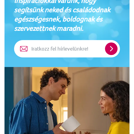
inspirációkkal várunk, hogy
segítsünk neked és családodnak
egészségesnek, boldognak és
szervezettnek maradni.
Iratkozz
fel
hírlevelün