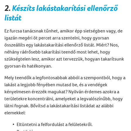
2.
Készíts
lakástakarítás
i ellenőrző
listát
Ez furcsa tanácsnak tűnhet, amikor
épp
sietségben vagy, de
igazán megéri
öt
percet arra szentelni, hogy gyorsan
összeállíts egy
lakástakarítási
ellenőrző listát. Miért? Nos,
néhány ráérősebb takarítási teendő most lehet, hogy
szükségtelen lesz, amikor azt tervezzük,
hogyan takarítsunk
gyorsan
és
hatékonyan
.
Mely teendők a legfontosabbak abból a szempontból, hogy a
lakást a legjobb fényében mutasd be
,
és
a vendégek
kényelmesen
érezzék
magukat? Nyilván érdemes azokra a
területekre koncentrálni, amelyeket a legvalószínűbb, hogy
látni fognak. Bővítsd a
lakástakarítási
listádat az alábbi
elemekkel:
Eltüntetni a felfordulást a felületekről.