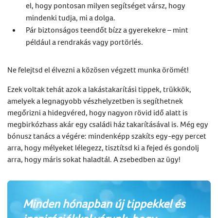
el, hogy pontosan milyen segítséget vársz, hogy
mindenki tudja, mi a dolga.
Pár biztonságos teendőt bízz a gyerekekre – mint
például a rendrakás vagy portörlés.
Ne felejtsd el élvezni a közösen végzett munka örömét!
Ezek voltak tehát azok a lakástakarítási tippek, trükkök,
amelyek a legnagyobb vészhelyzetben is segíthetnek
megőrizni a hidegvéred, hogy nagyon rövid idő alatt is
megbirkózhass akár egy családi ház takarításával is. Még egy
bónusz tanács a végére: mindenképp szakíts egy-egy percet
arra, hogy mélyeket lélegezz, tisztítsd ki a fejed és gondolj
arra, hogy máris sokat haladtál. A zsebedben az ügy!
Minden hónapban új tippekkel és