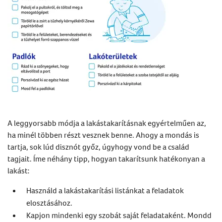
A leggyorsabb módja a lakástakarításnak egyértelműen az,
ha minél többen részt vesznek benne. Ahogy a mondás is
tartja, sok lúd disznót győz, úgyhogy vond be a család
tagjait. Íme néhány tipp, hogyan takarítsunk hatékonyan a
lakást:
Használd a lakástakarítási listánkat a feladatok
elosztásához.
Kapjon mindenki egy szobát saját feladataként. Mondd