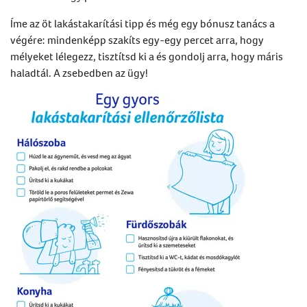
Íme az öt lakástakarítási tipp és még egy bónusz tanács a
végére: mindenképp szakíts egy-egy percet arra, hogy
mélyeket lélegezz, tisztítsd ki a és gondolj arra, hogy máris
haladtál. A zsebedben az ügy!