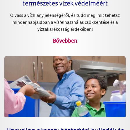
természetes vizek védelméért
Olvass a vízhiány jelenségéről, és tudd meg, mit tehetsz
mindennapjaidban a vízfelhasználás csökkentése és a
víztakarékosság érdekében!
Bővebben
Upcycling okosan: háztartási hulladék és