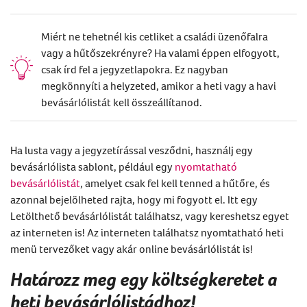
Miért ne tehetnél kis cetliket a családi üzenőfalra
vagy a hűtőszekrényre? Ha valami éppen elfogyott,
csak írd fel a jegyzetlapokra. Ez nagyban
megkönnyíti a helyzeted, amikor a heti vagy a havi
bevásárlólistát kell összeállítanod.
Ha lusta vagy a jegyzetírással vesződni, használj egy
bevásárlólista sablont, például egy
nyomtatható
bevásárlólistát
,
amelyet csak fel kell tenned a hűtőre, és
azonnal
bejelölheted rajta, hogy mi fogyott el.
Itt egy
Letölthető bevásárlólistát
találhatsz, vagy kereshetsz egyet
az interneten is!
Az interneten találhatsz
nyomtatható heti
menü tervezőket
vagy akár
online bevásárlólistát
is!
Határozz meg egy költségkeretet a
heti bevásárlólistádhoz!