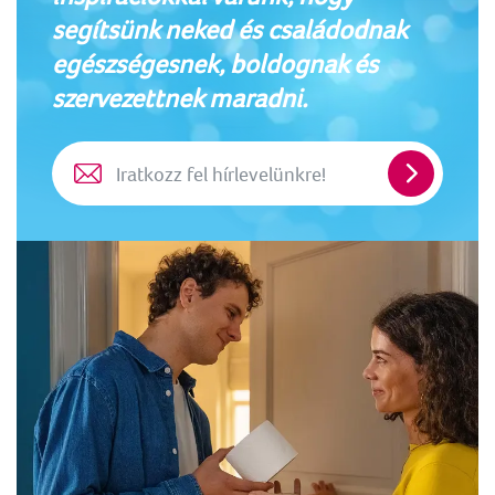
segítsünk neked és családodnak
egészségesnek, boldognak és
szervezettnek maradni.
Iratkozz
fel
hírlevelün