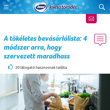
A tökéletes bevásárlólista: 4
módszer arra, hogy
szervezett maradhass
20 látogató hasznosnak találta