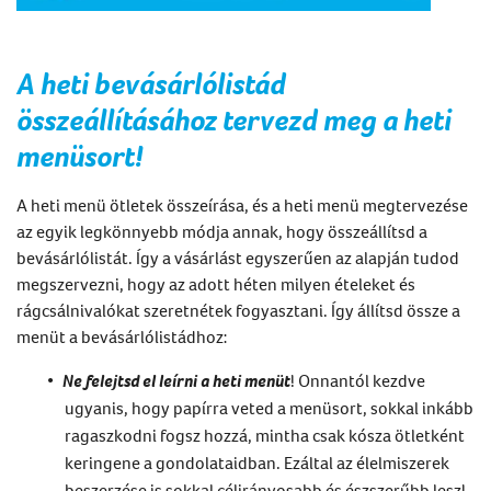
A
heti bevásárlólistád
összeállításához
tervezd meg a heti
menüsort!
A
heti menü ötletek
összeírása, és
a heti menü megtervezése
az egyik legkönnyebb módja annak,
hogy összeállítsd
a
bevásárlólistát
. Így a vásárlást egyszerűen
az alapján tudod
megszervezni
, hogy az adott héten milyen ételeket és
rágcsálnivalókat szeretnétek fogyasztani.
Így állítsd össze
a
menüt a
bevásárlólistá
d
hoz
:
Ne felejtsd el leírni a heti menüt
! Onnantól kezdve
ugyanis, hogy papírra veted a menüsort, sokkal inkább
ragaszkodni fogsz hozzá, mintha csak kósza ötletként
keringene a gondolataidban. Ezáltal az élelmiszerek
beszerzése is sokkal célirányosabb és észszerűbb lesz!