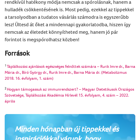
rendkívül hatékony módja nemcsak a spórolásnak, hanem a
hulladék csökkentésének is. Most pedig, ezekkel az tippekkel
a tarsolyodban a tudatos vásárlás számodra is egyszerűbb
lesz! Ültesd át őket a mindennapi gyakorlatodba, hiszen így
nemcsak az életedet könnyítheted meg, hanem jó pár
forintot is megspórolhatsz közben!
Források
1
Táplálkozási ajánlások egészséges felnőttek számára – Rurik Imre dr., Barna
Mária dr., Bíró György dr., Rurik Imre dr., Barna Mária dr. (Metabolizmus
2018. 16. évfolyam, 1. szám)
2
Hogyan támogassuk az immunrendszert? – Magyar Dietetikusok Országos
Szövetsége, Táplálkozási Akadémia Hírlevél 15. évfolyam, 4. szám – 2022.
április
Minden hónapban új tippekkel és
inspirációkkal várunk, hogy