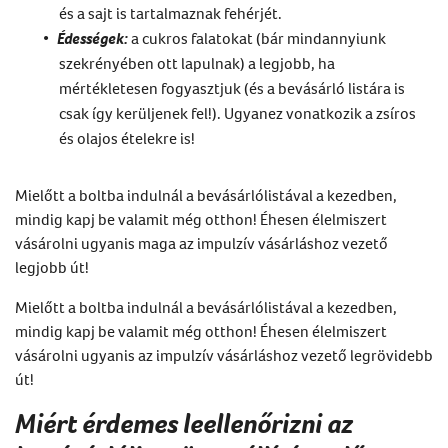
és a sajt is tartalmaznak fehérjét.
Édességek:
a cukros falatokat (bár mindannyiunk
szekrényében ott lapulnak) a legjobb, ha
mértékletesen fogyasztjuk (és a bevásárló listára is
csak így kerüljenek fel!). Ugyanez vonatkozik a zsíros
és olajos ételekre is!
Mielőtt a boltba indulnál a bevásárlólistával a kezedben,
mindig kapj be valamit még otthon! Éhesen élelmiszert
vásárolni ugyanis maga az impulzív vásárláshoz vezető
legjobb út!
Mielőtt a boltba indulnál a bevásárlólistával a kezedben,
mindig kapj be valamit még otthon! Éhesen élelmiszert
vásárolni ugyanis az impulzív vásárláshoz vezető legrövidebb
út!
Miért érdemes leellenőrizni az