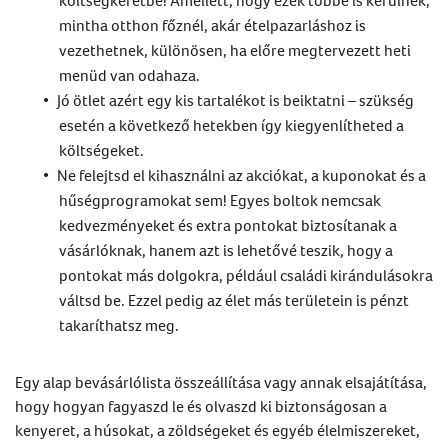
költségkeretbe! Amellett, hogy ezek többe is kerülnek,
mintha otthon főznél, akár ételpazarláshoz is
vezethetnek, különösen, ha előre megtervezett heti
menüd van odahaza.
Jó ötlet azért egy kis tartalékot is beiktatni – szükség
esetén a következő hetekben így kiegyenlítheted a
költségeket.
Ne felejtsd el kihasználni az akciókat, a kuponokat és a
hűségprogramokat sem! Egyes boltok nemcsak
kedvezményeket és extra pontokat biztosítanak a
vásárlóknak, hanem azt is lehetővé teszik, hogy a
pontokat más dolgokra, például családi kirándulásokra
váltsd be. Ezzel pedig az élet más területein is pénzt
takaríthatsz meg.
Egy alap bevásárlólista összeállítása vagy annak elsajátítása,
hogy hogyan fagyaszd le és olvaszd ki biztonságosan a
kenyeret, a húsokat, a zöldségeket és egyéb élelmiszereket,