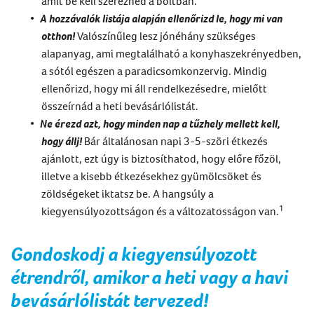
amit be kell szerezned a boltban.
A hozzávalók listája alapján ellenőrizd le, hogy mi van
otthon
!
Valószínűleg lesz jónéhány szükséges
alapanyag, ami megtalálható a konyhaszekrényedben,
a sótól egészen a paradicsomkonzervig. Mindig
ellenőrizd, hogy mi áll rendelkezésedre, mielőtt
összeírnád a heti bevásárlólistát.
Ne
érezd azt
, hogy minden nap
a tűzhely mellett kell,
hogy állj!
Bár általánosan napi 3-5-szöri étkezés
ajánlott, ezt úgy is biztosíthatod, hogy előre főzöl,
illetve a kisebb étkezésekhez gyümölcsöket és
zöldségeket iktatsz be. A hangsúly a
1
kiegyensúlyozottságon és a változatosságon van.
Gondoskodj a kiegyensúlyozott
étrendről, amikor a heti
vagy a
havi
bevásárlólistát
tervezed!