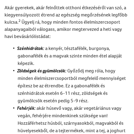
Akár gyerekek, akár felnőttek otthoni étkezéséről van szó, a
kiegyensúlyozott étrend az egészség megőrzésének legfőbb
2
kulcsa.
Ügyelj rá, hogy minden fontos élelmiszercsoport
alapanyagaiból válogass, amikor megtervezed a heti vagy
havi bevásárlólistádat:
Szénhidrátok:
a kenyér, tésztafélék, burgonya,
gabonafélék és a magvak szinte minden étel alapját
képezik.
Zöldségek és gyümölcsök:
Győződj meg róla, hogy
minden élelmiszercsoportból megfelelő mennyiséget
építesz be az étrendbe. Ez a gabonafélék és
szénhidrátok esetén 6-11 rész, zöldségek és
gyümölcsök esetén pedig 5-9 rész.
Fehérjék:
akár húsevő vagy, akár vegetáriánus vagy
vegán, fehérjére mindenkinek szüksége van!
Hozzáférhetsz húsból, szárnyasokból, magvakból és
hüvelyesekből, de a tejtermékek, mint a tej, a joghurt