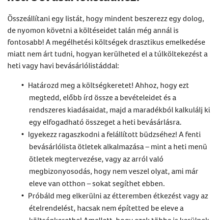
Összeállítani egy listát, hogy mindent beszerezz egy dolog,
de nyomon követni a költéseidet talán még annál is
fontosabb! A megélhetési költségek drasztikus emelkedése
miatt nem árt tudni, hogyan kerülheted el a túlköltekezést a
heti vagy havi bevásárlólistáddal:
Határozd meg a költségkeretet! Ahhoz, hogy ezt
megtedd, előbb írd össze a bevételeidet és a
rendszeres kiadásaidat, majd a maradékból kalkulálj ki
egy elfogadható összeget a heti bevásárlásra.
Igyekezz ragaszkodni a felállított büdzséhez! A fenti
bevásárlólista ötletek alkalmazása – mint a heti menü
ötletek megtervezése, vagy az arról való
megbizonyosodás, hogy nem veszel olyat, ami már
eleve van otthon – sokat segíthet ebben.
Próbáld meg elkerülni az étteremben étkezést vagy az
ételrendelést, hacsak nem építetted be eleve a