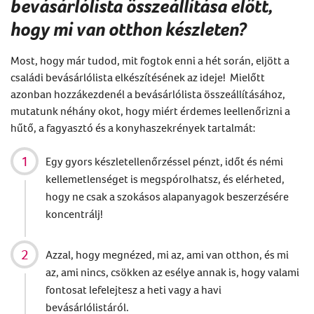
bevásárlólista
összeállítása előtt,
hogy mi van otthon készleten?
Most, hogy már tudod, mit fogtok enni a hét során, eljött a
családi bevásárlólista elkészítésének az ideje! Mielőtt
azonban hozzákezdenél a bevásárlólista összeállításához,
mutatunk néhány okot, hogy miért érdemes leellenőrizni a
hűtő, a fagyasztó és a konyhaszekrények tartalmát:
Egy gyors készletellenőrzéssel pénzt, időt és némi
kellemetlenséget is megspórolhatsz, és elérheted,
hogy ne csak a szokásos alapanyagok beszerzésére
koncentrálj!
Azzal, hogy megnézed, mi az, ami van otthon, és mi
az, ami nincs, csökken az esélye annak is, hogy valami
fontosat lefelejtesz a heti vagy a havi
bevásárlólistáról.