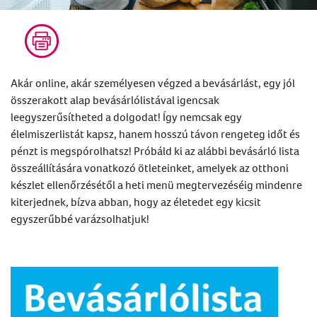
Akár online, akár személyesen végzed a bevásárlást, egy jól
összerakott alap bevásárlólistával igencsak
leegyszerűsítheted a dolgodat! Így nemcsak egy
élelmiszerlistát kapsz, hanem hosszú távon rengeteg időt és
pénzt is megspórolhatsz! Próbáld ki az alábbi bevásárló lista
összeállítására vonatkozó ötleteinket, amelyek az otthoni
készlet ellenőrzésétől a heti menü megtervezéséig mindenre
kiterjednek, bízva abban, hogy az életedet egy kicsit
egyszerűbbé varázsolhatjuk!