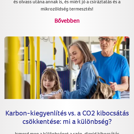
és olvass utána annak is, és miért jó a csíráztatás és a
mikrozöldség termesztés!
Bővebben
Karbon-kiegyenlítés vs. a CO2 kibocsátás
csökkentése: mi a különbség?
Ismerd meg a különbséget a szén-dioxid kibocsátás