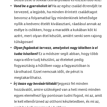
Vond be a gyerekeket is
!
Ha az egész család étrendjét te
tervezed, a legjobb, ha minden érintett családtagot
bevonsz a folyamatba! Így mindenkinek lehetősége
nyílik a kedvenc ételét kiválasztani, ráadásul annak az
esélye is csökken, hogy a maradék a kukában köt ki
azért, mert olyan étel készült, amiért senki sem rajong
túlságosan!
Olyan fogásokat tervezz, amelyeket nagy tételben is el
tudsz készíteni
!
Ez a módszer segít abban, hogy több
napra előre tudj készülni, az ételeket pedig
fogyasztásig a hűtőben vagy a fagyasztóban is
tárolhatod. Ezzel nemcsak időt, de pénzt is
megtakaríthatsz.
Írj össze egy
bevásárlólistát
!
Jegyezz fel minden
hozzávalót, amire szükséged van a heti menü minden
egyes eleméhez! Így pontosan tudni fogod, mi az, amit
le kell ellenőrizned az otthoni készletedben, és mi az,