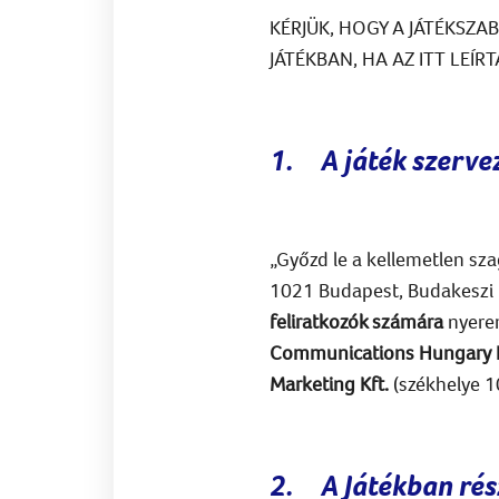
KÉRJÜK, HOGY A JÁTÉKSZA
JÁTÉKBAN, HA AZ ITT LEÍ
1.
A játék szerve
„Győzd le a kellemetlen sz
1021 Budapest, Budakeszi ú
feliratkozók számára
nyerem
Communications Hungary Ko
Marketing Kft.
(székhelye 10
2.
A Játékban rés