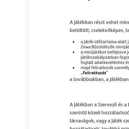
A Játékban részt vehet min
betöltött, cselekvőképes, t
a Játék időtartama alatt
Zewa Bűzüldözők miniját
a minijátékot befejezve j
Játékszabályzatban fogla
foglalt adatkezeléshez és
majd feliratkozik személ
„
Feliratkozás
”
a továbbiakban, a Játékban
A Játékban a Szervező és a 
szerinti) közeli hozzátarto
társaságok, vagy a Játék s
hozzátartozói, továbbá min