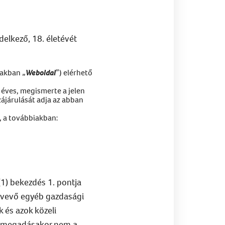
elkező, 18. életévét
iakban „
Weboldal
”) elérhető
8 éves, megismerte a jelen
zájárulását adja az abban
, a továbbiakban:
(1) bekezdés 1. pontja
zt vevő egyéb gazdasági
 és azok közeli
ok megadásakor nem a