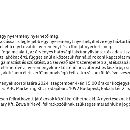
k egy nyeremény nyerhető meg.
kozással is legfeljebb egy nyereményt nyerhet, illetve egy háztart
feljebb egy további nyereményt és a fődíjat nyerheti meg.
 fogalma alatt, az érvényes hatósági lakcímnyilvántartás adatai sz
t lakókat érti, függetlenül a közöttük fennálló rokoni kapcsolat m
galmazást és szűkítést, a Szervező azért szerepelteti a Játékszabá
 elérhetővé a nyereményekhez történő hozzáférést és kiszűrje, c
t, akik "nem életszerű" mennyiségű Feliratkozás beküldésével vesz
emények sorsolására 2024. szeptember 4-én 15:00 órakor közjegyző
 az A4C Marketing Kft. irodájában, 1092 Budapest, Bakáts tér 2. fsz
esen feliratkozott Játékosok közül kerülhetnek ki. A nyertesekne
gary Kft. Zewa hírlevél feliratkozóiknak szükséges maradniuk a jogo