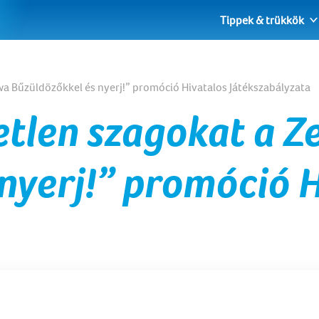
Tippek & trükkök
wa Bűzüldözőkkel és nyerj!” promóció Hivatalos Játékszabályzata
etlen szagokat a 
nyerj!”
promóció
H