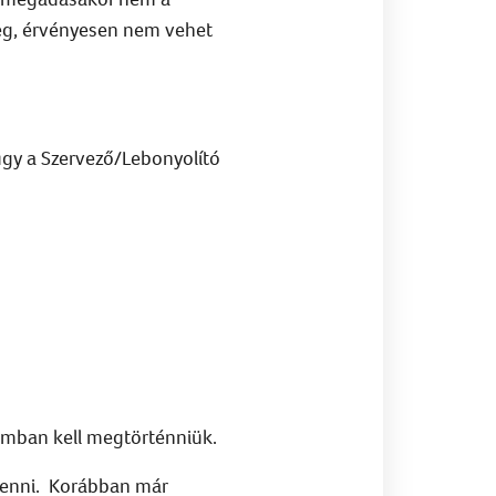
eg, érvényesen nem vehet
úgy a Szervező/Lebonyolító
tamban kell megtörténniük.
 venni. Korábban már