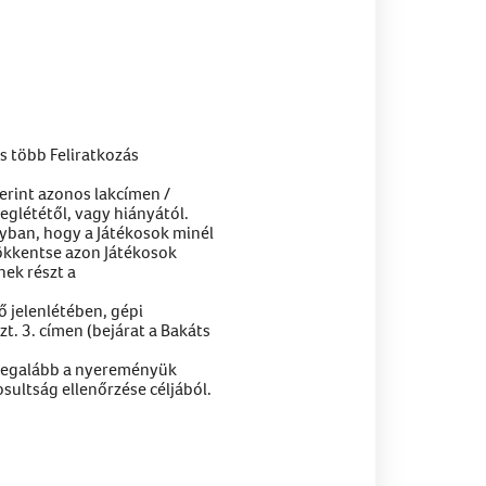
ás több Feliratkozás
erint azonos lakcímen /
eglététől, vagy hiányától.
lyban, hogy a Játékosok minél
sökkentse azon Játékosok
nek részt a
 jelenlétében, gépi
t. 3. címen (bejárat a Bakáts
k legalább a nyereményük
sultság ellenőrzése céljából.