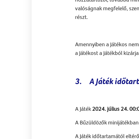
valóságnak megfelelő, sze
részt.
Amennyiben a Játékos nem f
a Játékost a Játékból kizárja
3.
A Játék időta
A Játék
2024. július 24. 00
A Bűzüldözők minijátékban v
A Játék időtartamától eltér