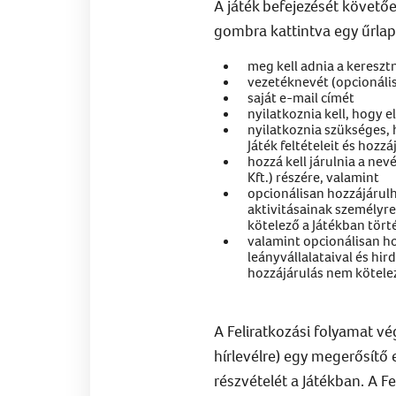
A játék befejezését követő
gombra kattintva egy űrlap
meg kell adnia a kereszt
vezetéknevét (opcionális
saját e-mail címét
nyilatkoznia kell, hogy e
nyilatkoznia szükséges, 
Játék feltételeit és hozz
hozzá kell járulnia a ne
Kft.) részére, valamint
opcionálisan hozzájárulh
aktivitásainak személyr
kötelező a Játékban tört
valamint opcionálisan ho
leányvállalataival és h
hozzájárulás nem kötelez
A Feliratkozási folyamat vé
hírlevélre) egy megerősítő e
részvételét a Játékban. A 