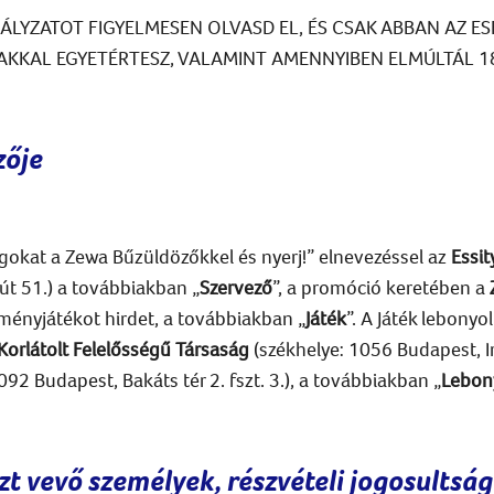
BÁLYZATOT FIGYELMESEN OLVASD EL, ÉS CSAK ABBAN AZ ES
RTAKKAL EGYETÉRTESZ, VALAMINT AMENNYIBEN ELMÚLTÁL 18
zője
agokat a Zewa Bűzüldözőkkel és nyerj!” elnevezéssel az
Essit
t 51.) a továbbiakban „
Szervező
”, a promóció keretében a
ényjátékot hirdet, a továbbiakban „
Játék
”. A Játék lebonyol
rlátolt Felelősségű Társaság
(székhelye: 1056 Budapest, Ir
92 Budapest, Bakáts tér 2. fszt. 3.), a továbbiakban „
Lebon
zt vevő személyek, részvételi jogosultság