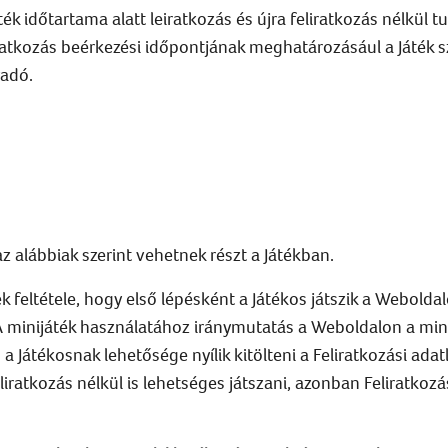
ték időtartama alatt leiratkozás és újra feliratkozás nélkül 
atkozás beérkezési időpontjának meghatározásául a Játék s
yadó.
 alábbiak szerint vehetnek részt a Játékban.
k feltétele, hogy első lépésként a Játékos játszik a Webold
 minijáték használatához iránymutatás a Weboldalon a minij
a Játékosnak lehetősége nyílik kitölteni a Feliratkozási ad
iratkozás nélkül is lehetséges játszani, azonban Feliratkoz