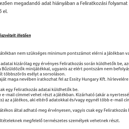
lezően megadandó adat hiányában a Feliratkozási folyamat 
 el.
szvételt illetően
átékban nem szükséges minimum pontszámot elérni a Játékban val
i adatai kizárólag egy érvényes Feliratkozás során küldhetők be, a
 Bűzüldözők minijátékkal, ugyanis az elért pontszám nem befolyás
ít többszörös esélyt a sorsoláson.
aját maga nevében iratkozhat fel az Essity Hungary Kft. hírlevelére
sak egy Feliratkozás adatai küldhetők be.
y e-mail címmel vehet részt a Játékban. Kizárható (akár a nyertessé
s) az a Játékos, aki eltérő adatokkal és/vagy egynél több e-mail cí
Játékos által adható meg érvényesen, vagyis csak egy Feliratkozá
feltételeknek megfelelő természetes személyek vehetnek részt.