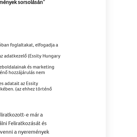
remények sorsolásán
”
ban foglaltakat, elfogadja a
 az adatkezelő (Essity Hungary
 weboldalainak és marketing
ténő hozzájárulás nem
s adatait az Essity
ekében. (az ehhez történő
liratkozott-e már a
lni Feliratkozását és
t venni a nyeremények