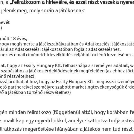
en, a
„Feliratkozom a hírlevélre, és ezzel részt veszek a nye
 jelenik meg, mely során a Játékosnak:
nevét
)
lmúlt 18 éves,
hogy megismerte a Játékszabályzatban és Adatkezelési tájékoztató
ájárul az Adatkezelési tájékoztatóban foglalt adatkezeléshez.
vének és email címének hírlevélküldés céljából történő kezeléséhez
at, hogy az Essity Hungary Kft. felhasználja a személyes adatait,
e szabásához a Játékos érdeklődéseinek megfelelően (az ehhez tör
énő részvételhez),
zzájárulhat ahhoz, hogy az Essity Hungary Kft. megossza személye
irdető partnereivel személyre szabott marketingtevékenységük érd
ő a Játékban történő részvételhez)
gén minden feliratkozó (függetlenül attól, hogy korábban fe
-mailt kap egy egyedi linkkel, amelyre kattintva tudja aktivá
Feliratkozás megerősítése hiányában a Játékos nem tud rész