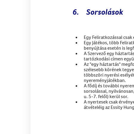
6.
Sorsolások
Egy Feliratkozással csa
Egy Játékos, több Felirat
benyújtása esetén is leg
A Szervező egy háztartás
tartózkodási címen együt
Az "egy háztartás" megfo
szélesebb körének tegye
többszöri nyerési esélyé
nyereményjátékban.
A fődíj és további nyer
sorsolással, nyilvánosan,
u. 5-7. felől) kerül sor.
A nyertesek csak érvény
átvételéig az Essity Hun