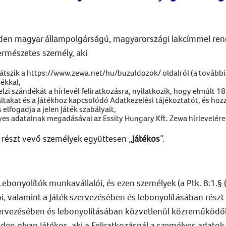
den magyar állampolgárságú, magyarországi lakcímmel rend
ermészetes személy, aki
 játszik a https://www.zewa.net/hu/buzuldozok/ oldalról (a tovább
ékkal,
elzi szándékát a hírlevél feliratkozásra, nyilatkozik, hogy elmúlt 1
ltakat és a Játékhoz kapcsolódó Adatkezelési tájékoztatót, és hoz
 elfogadja a jelen Játék szabályait,
yes adatainak megadásával az Essity Hungary Kft. Zewa hírlevelére
 részt vevő személyek együttesen „
Játékos
”.
Lebonyolítók munkavállalói, és ezen személyek (a Ptk. 8:1.§ 
zói, valamint a Játék szervezésében és lebonyolításában rés
zervezésében és lebonyolításában közvetlenül közreműködők
den olyan Játékos, aki a Feliratkozásnál a személyes adat