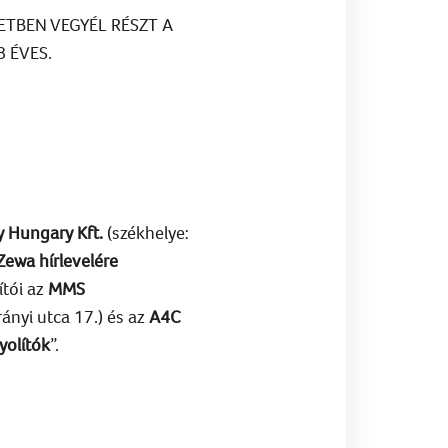
ETBEN VEGYÉL RÉSZT A
 ÉVES.
y Hungary Kft.
(székhelye:
Zewa
hírlevelére
ítói az
MMS
ányi utca 17.) és az
A4C
yolítók
”.