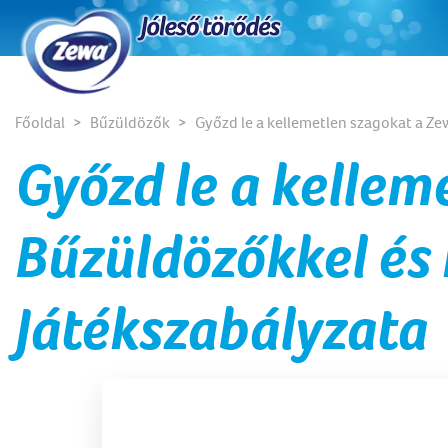
Főoldal
Bűzüldözők
Győzd le a kellemetlen szagokat a Ze
Győzd le a kellem
Bűzüldözőkkel és 
Játékszabályzata