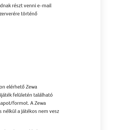
tudnak részt venni e-mail
zerverére történő
alon elérhető Zewa
áték felületén található
atlapot/formot. A Zewa
ás nélkül a Játékos nem vesz