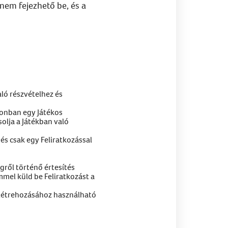
nem fejezhető be, és a
ó részvételhez és
zonban egy Játékos
olja a Játékban való
 és csak egy Feliratkozással
gről történő értesítés
mmel küld be Feliratkozást a
s létrehozásához használható