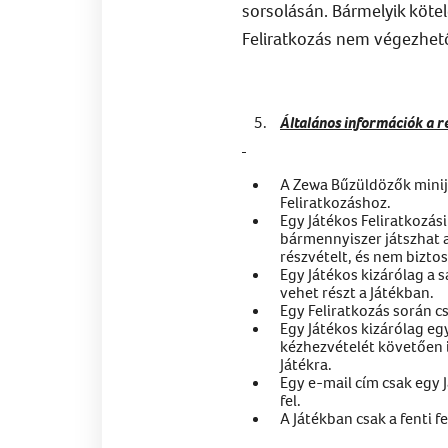
sorsolásán. Bármelyik köte
Feliratkozás nem végezhető
Általános információk a ré
A Zewa Bűzüldözők minij
Feliratkozáshoz.
Egy Játékos Feliratkozás
bármennyiszer játszhat a
részvételt, és nem biztos
Egy Játékos kizárólag a s
vehet részt a Játékban.
Egy Feliratkozás során c
Egy Játékos kizárólag eg
kézhezvételét követően i
Játékra.
Egy e-mail cím csak egy 
fel.
A Játékban csak a fenti 