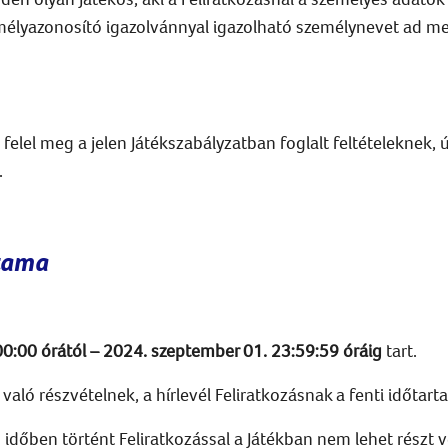
mélyazonosító igazolvánnyal igazolható személynevet ad m
elel meg a jelen Játékszabályzatban foglalt feltételeknek, 
.
rtama
:00:00 órától – 2024. szeptember 01. 23:59:59 óráig
tart.
aló részvételnek, a hírlevél Feliratkozásnak a fenti időtar
ő időben történt Feliratkozással a Játékban nem lehet részt