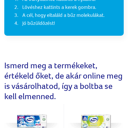
Lövéshez kattints a kerek gombra.
A cél, hogy eltaláld a bűz molekulákat.
Jó bűzüldözést!
Ismerd meg a termékeket,
értékeld őket, de akár online meg
is vásárolhatod, így a boltba se
kell elmenned.