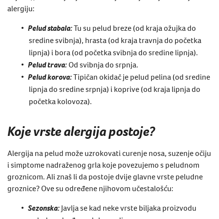
alergiju:
Pelud stabala:
Tu su pelud breze (od kraja ožujka do
sredine svibnja), hrasta (od kraja travnja do početka
lipnja) i bora (od početka svibnja do sredine lipnja).
Pelud trava:
Od svibnja do srpnja.
Pelud korova:
Tipičan okidač je pelud pelina (od sredine
lipnja do sredine srpnja) i koprive (od kraja lipnja do
početka kolovoza).
Koje vrste alergija postoje?
Alergija na pelud može uzrokovati curenje nosa, suzenje očiju
i simptome nadraženog grla koje povezujemo s peludnom
groznicom. Ali znaš li da postoje dvije glavne vrste peludne
groznice? Ove su određene njihovom učestalošću:
Sezonska:
Javlja se kad neke vrste biljaka proizvodu