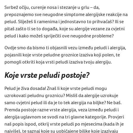
Svrbež očiju, curenje nosa i stezanje u grlu – da,
prepoznajemo sve neugodne simptome alergijske reakcije na
pelud. Sliježeš li ramenima i jednostavno to prihvaćaš? Ili se
pitaš zašto ti se to događa, koje su alergije vezane za cvjetni
pelud i kako možeš spriječiti ove neugodne probleme?
Ovdje smo da bismo ti objasnili vezu između peludi i alergija,
pojasnili koje vrste peludne groznice izaziva koji polen, te
pomogli otkriti koja vrsti peludi izaziva tvoju alergiju.
Koje vrste peludi postoje?
Pelud je živa dosada! Znaš li koje vrste peludi mogu
uzrokovati peludnu groznicu? Misliš da alergije uzrokuje
samo cvjetni pelud ili da je to tek alergija na biljke? Ne baš.
Premda postoje razne vrste alergija, veza između peludi i
alergija uglavnom se svodi na tri glavne kategorije. Provjeri
naš popis ispod, otkrij vrste peludi po mjesecima (kada ih je
najviše), te saznaj koje su uobičajene biljke koje izazivaju