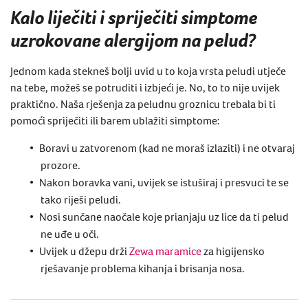
Kalo liječiti i spriječiti simptome
uzrokovane alergijom na pelud?
Jednom kada stekneš bolji uvid u to koja vrsta peludi utječe
na tebe, možeš se potruditi i izbjeći je. No, to to nije uvijek
praktično. Naša rješenja za peludnu groznicu trebala bi ti
pomoći spriječiti ili barem ublažiti simptome:
Boravi u zatvorenom (kad ne moraš izlaziti) i ne otvaraj
prozore.
Nakon boravka vani, uvijek se istuširaj i presvuci te se
tako riješi peludi.
Nosi sunčane naočale koje prianjaju uz lice da ti pelud
ne uđe u oči.
Uvijek u džepu drži
Zewa maramice
za higijensko
rješavanje problema kihanja i brisanja nosa.