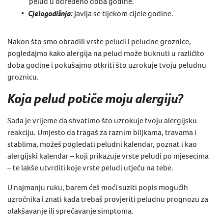
pelud u određeno doba godine.
Cjelogodišnja:
Javlja se tijekom cijele godine.
Nakon što smo obradili vrste peludi i peludne groznice,
pogledajmo kako alergija na pelud može buknuti u različito
doba godine i pokušajmo otkriti što uzrokuje tvoju peludnu
groznicu.
Koja pelud potiče moju alergiju?
Sada je vrijeme da shvatimo što uzrokuje tvoju alergijsku
reakciju. Umjesto da tragaš za raznim biljkama, travama i
stablima, možeš pogledati peludni kalendar, poznat i kao
alergijski kalendar – koji prikazuje vrste peludi po mjesecima
– te lakše utvrditi koje vrste peludi utječu na tebe.
U najmanju ruku, barem ćeš moći suziti popis mogućih
uzročnika i znati kada trebaš provjeriti peludnu prognozu za
olakšavanje ili sprečavanje simptoma.