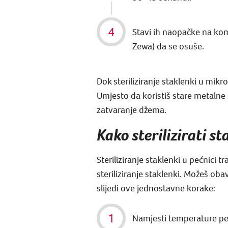
Stavi ih naopačke na kom
Zewa) da se osuše.
Dok steriliziranje staklenki u mikr
Umjesto da koristiš stare metalne 
zatvaranje džema.
Kako sterilizirati st
Steriliziranje staklenki u pećnici
steriliziranje staklenki. Možeš ob
slijedi ove jednostavne korake:
Namjesti temperature pećn