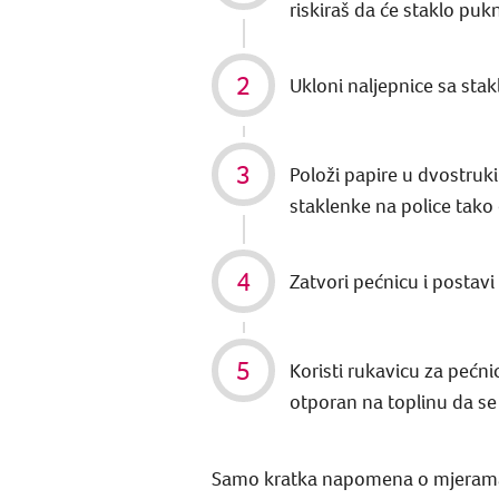
riskiraš da će staklo pukn
Ukloni naljepnice sa sta
Položi papire u dvostruki
staklenke na police tako 
Zatvori pećnicu i postavi
Koristi rukavicu za pećni
otporan na toplinu da se
Samo kratka napomena o mjerama o