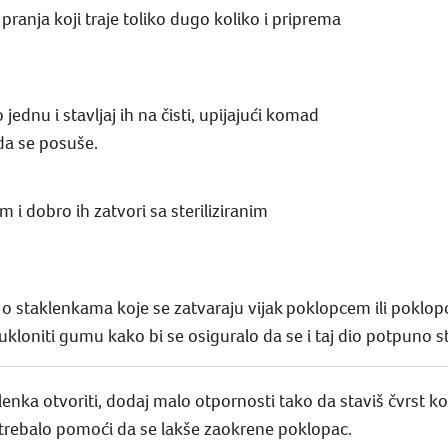
 pranja koji traje toliko dugo koliko i priprema
jednu i stavljaj ih na čisti, upijajući komad
da se posuše.
i dobro ih zatvori sa steriliziranim
č o staklenkama koje se zatvaraju vijak poklopcem ili poklo
loniti gumu kako bi se osiguralo da se i taj dio potpuno ste
klenka otvoriti, dodaj malo otpornosti tako da staviš čvrst
 trebalo pomoći da se lakše zaokrene poklopac.