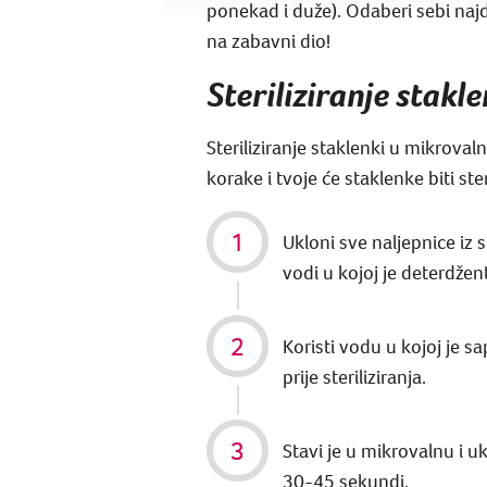
ponekad i duže). Odaberi sebi najdr
na zabavni dio!
Steriliziranje stakl
Steriliziranje staklenki u mikrova
korake i tvoje će staklenke biti st
Ukloni sve naljepnice iz 
vodi u kojoj je deterdžent
Koristi vodu u kojoj je s
prije steriliziranja.
Stavi je u mikrovalnu i u
30-45 sekundi.