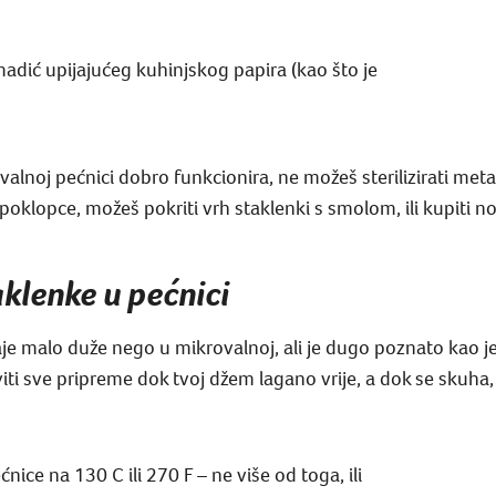
adić upijajućeg kuhinjskog papira (kao što je
ovalnoj pećnici dobro funkcionira, ne možeš sterilizirati met
poklopce, možeš pokriti vrh staklenki s smolom, ili kupiti 
aklenke u pećnici
 traje malo duže nego u mikrovalnoj, ali je dugo poznato kao 
aviti sve pripreme dok tvoj džem lagano vrije, a dok se skuh
ice na 130 C ili 270 F – ne više od toga, ili