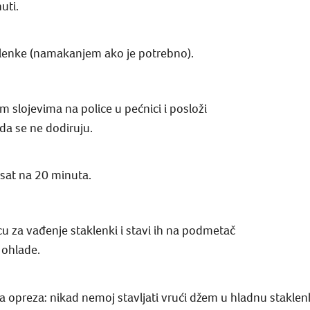
uti.
klenke (namakanjem ako je potrebno).
m slojevima na police u pećnici i posloži
da se ne dodiruju.
 sat na 20 minuta.
cu za vađenje staklenki i stavi ih na podmetač
 ohlade.
preza: nikad nemoj stavljati vrući džem u hladnu staklenk