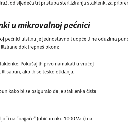
aži od sljedeća tri pristupa steriliziranja staklenki za pripr
enki u mikrovalnoj pećnici
lnoj pećnici uistinu je jednostavno i uopće ti ne oduzima p
erilizirane dok trepneš okom:
staklenke. Pokušaj ih prvo namakati u vrućoj
 ili sapun, ako ih se teško otklanja.
apun kako bi se osiguralo da je staklenka čista
ključi na “najjače” (obično oko 1000 Vati) na