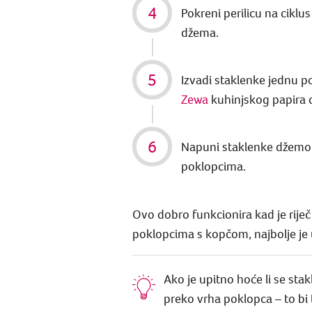
Pokreni perilicu na ciklus
džema.
Izvadi staklenke jednu po 
Zewa
kuhinjskog papira 
Napuni staklenke džemom 
poklopcima.
Ovo dobro funkcionira kad je rije
poklopcima s kopčom, najbolje je uk
Ako je upitno hoće li se sta
preko vrha poklopca – to bi