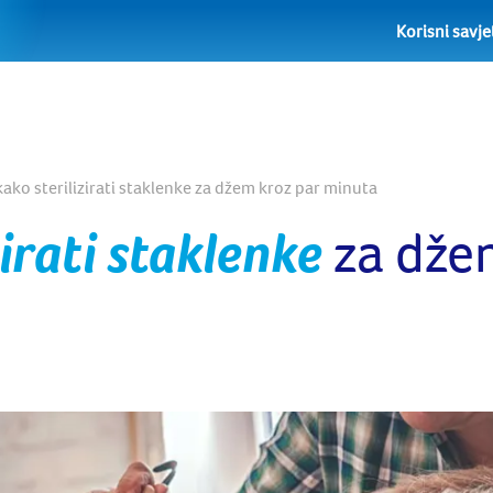
Korisni savje
kako sterilizirati staklenke za džem kroz par minuta
zirati staklenke
za dže