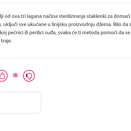
lji od ova tri lagana načina steriliziranja staklenki za doma
u, uključi sve ukućane u linijsku proizvodnju džema. Bilo da se
j pećnici ili perilici suđa, svaka će ti metoda pomoći da se
traje.
Ili