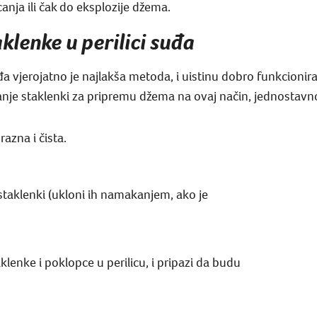
nja ili čak do eksplozije džema.
aklenke u perilici suđa
 suđa vjerojatno je najlakša metoda, i uistinu dobro funkcion
ranje staklenki za pripremu džema na ovaj način, jednostavn
razna i čista.
staklenki (ukloni ih namakanjem, ako je
lenke i poklopce u perilicu, i pripazi da budu