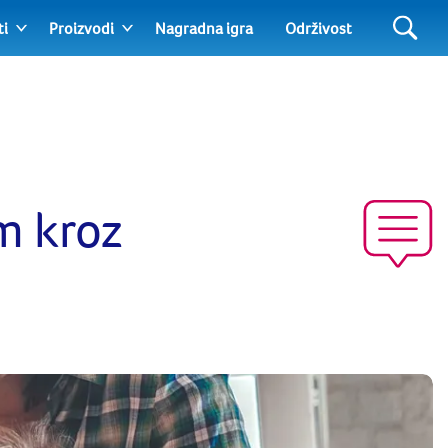
ti
Proizvodi
Nagradna igra
Održivost
m kroz