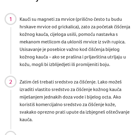
Kauči su magneti za mrvice (prilično često tu budu
hrskave mrvice od grickalica), zato za početak čišćenja
kožnog kauča, cijeloga usiši, pomoću nastavka s
mekanom metlicom da ukloniš mrvice iz svih rupica.
Usisavanje je posebice važno kod čišćenja bijelog
kožnog kauča – ako se prašina i prljavština utrljaju u
kožu, mogli bi izblijedjeti ili promijeniti boju.
Zatim ćeš trebati sredstvo za čišćenje. Lako možeš
izraditi vlastito sredstvo za čišćenje kožnog kauča
miješanjem jednakih doza vode i bijelog octa. Ako
koristiš komercijalno sredstvo za čišćenje kože,
svakako oprezno prati upute da izbjegneš oštećivanje
kauča.