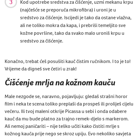
Kod upotrebe sredstva za čišćenje, uzmi mekanu krpu
(najčešće se preporuča mikrofibra) i uroni je u
sredstvo za čišćenje. Iscijedi je tako da ostane vlažna,
ali ne toliko mokra da kapa, i prebriši temeljito sve
kožne površine, tako da svako malo uroniš krpu u
sredstvo za čišćenje.
Konačno, trebat ćeš posušiti kauč čistim ručnikom. I to je to!
Vrijeme da digneš sve četiri u zrak!
Čišćenje mrlja na kožnom kauču
Male nezgode se, naravno, pojavljuju: gledaš strašni horor
film i neka te scena toliko preplaši da prospeš ili proliješ cijelu
večeru. Ili tvoj maleni otkrije Picassa u sebi i onda odabere
kauč da mu bude platno za trajno remek-djelo s markerom.
Ali nemoj paničariti – nije teško učiti kako čistiti mrlje s
kožnog kauča prije nego se skroz upiju. Evo nekoliko savjeta