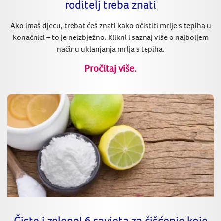
roditelj treba znati
Ako imaš djecu, trebat ćeš znati kako očistiti mrlje s tepiha u
konačnici – to je neizbježno. Klikni i saznaj više o najboljem
načinu uklanjanja mrlja s tepiha.
Pročitaj više.
Čisto i zeleno! 6 savjeta za čišćenje koje