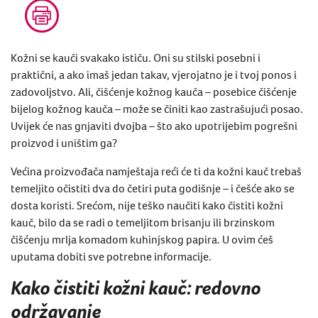
Kožni se kauči svakako ističu. Oni su stilski posebni i
praktični, a ako imaš jedan takav, vjerojatno je i tvoj ponos i
zadovoljstvo. Ali, čišćenje kožnog kauča – posebice čišćenje
bijelog kožnog kauča – može se činiti kao zastrašujući posao.
Uvijek će nas gnjaviti dvojba – što ako upotrijebim pogrešni
proizvod i uništim ga?
Većina proizvođača namještaja reći će ti da kožni kauč trebaš
temeljito očistiti dva do četiri puta godišnje – i češće ako se
dosta koristi. Srećom, nije teško naučiti kako čistiti kožni
kauč, bilo da se radi o temeljitom brisanju ili brzinskom
čišćenju mrlja komadom kuhinjskog papira. U ovim ćeš
uputama dobiti sve potrebne informacije.
Kako čistiti kožni kauč: redovno
održavanje