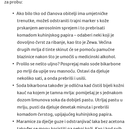
za probu:
Ako bilo tko od članova obitelji ima umjetničke
trenutke, možeš odstraniti trajni marker s kože
prskanjem aerosolnim sprejem i to prebrisati
komadom kuhinjskog papira – odaberi neki koji je
dovoljno čvrst za ribanje, kao što je Zewa. Većina
drugih mrlja d tinte skinut će se pomoću pamučne
blazinice nakon što je umočiš u medicinski alkohol.
Prolilo se nešto uljno? Posprejaj malo sode bikarbone
po mrlji da upije svu masnoću. Ostavi da djeluje
nekoliko sati, a onda prebriši i usiši.
Soda bikarbona također je odlična kad čistiš bijeli kožni
kauč na kojem je tamna mrlja: pomiješaj je s jednakom
dozom limunova soka da dobiješ pastu. Utrljaj pastu u
mrlju, pusti da djeluje desetak minuta i prebriši
komadom čvrstog, upijajućeg kuhinjskog papira.
Maramice za dječje guze i odstranjivač laka bez acetona
također se mogu koristiti na nekoj koži. Kao i kod svih