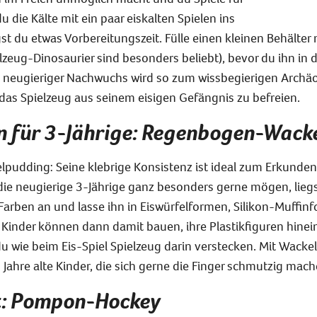
 die Kälte mit ein paar eiskalten Spielen ins
 du etwas Vorbereitungszeit. Fülle einen kleinen Behälter 
lzeug-Dinosaurier sind besonders beliebt), bevor du ihn in d
n neugieriger Nachwuchs wird so zum wissbegierigen Archäo
as Spielzeug aus seinem eisigen Gefängnis zu befreien.
een für 3-Jährige: Regenbogen-Wac
pudding: Seine klebrige Konsistenz ist ideal zum Erkunden
ie neugierige 3-Jährige ganz besonders gerne mögen, liegst
arben an und lasse ihn in Eiswürfelformen, Silikon-Muffi
Kinder können dann damit bauen, ihre Plastikfiguren hin
wie beim Eis-Spiel Spielzeug darin verstecken. Mit Wackelp
 Jahre alte Kinder, die sich gerne die Finger schmutzig mach
st: Pompon-Hockey