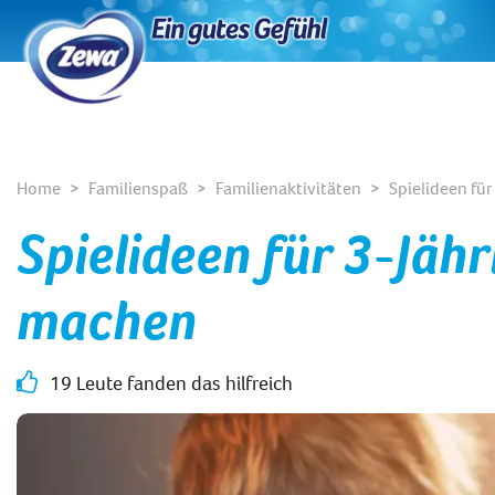
Home
Familienspaß
Familienaktivitäten
Spielideen fü
Spielideen für 3-Jäh
machen
19 Leute fanden das hilfreich