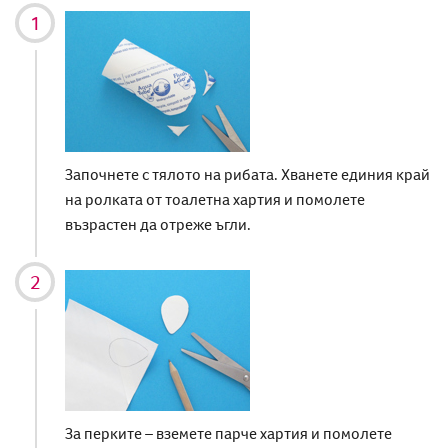
Започнете с тялото на рибата. Хванете единия край
на ролката от тоалетна хартия и помолете
възрастен да отреже ъгли.
За перките – вземете парче хартия и помолете