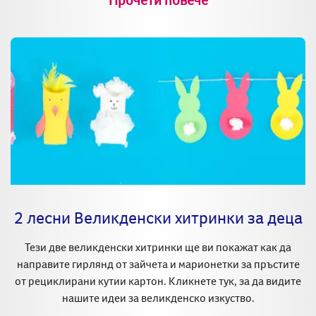
2 лесни Великденски хитринки за деца
Тези две великденски хитринки ще ви покажат как да
направите гирлянд от зайчета и марионетки за пръстите
от рециклирани кутии картон. Кликнете тук, за да видите
нашите идеи за великденско изкуство.