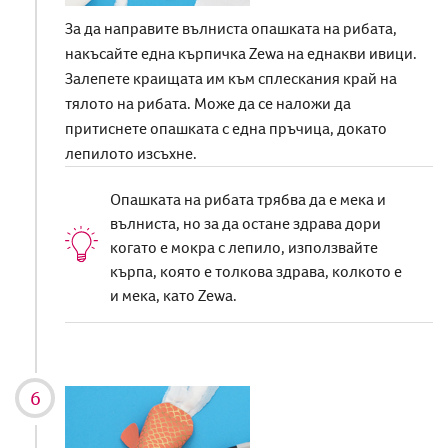
За да направите вълниста опашката на рибата,
накъсайте една кърпичка Zewa на еднакви ивици.
Залепете краищата им към сплескания край на
тялото на рибата. Може да се наложи да
притиснете опашката с една пръчица, докато
лепилото изсъхне.
Опашката на рибата трябва да е мека и
вълниста, но за да остане здрава дори
когато е мокра с лепило, използвайте
кърпа, която е толкова здрава, колкото е
и мека, като Zewa.