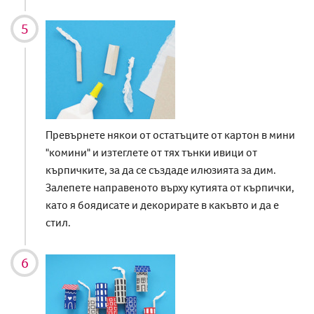
Превърнете някои от остатъците от картон в мини
"комини" и изтеглете от тях тънки ивици от
кърпичките, за да се създаде илюзията за дим.
Залепете направеното върху кутията от кърпички,
като я боядисате и декорирате в какъвто и да е
стил.