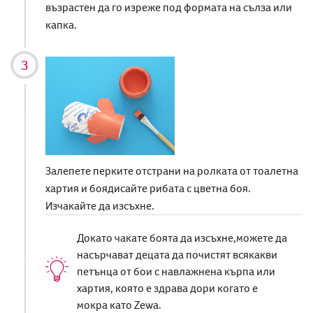
възрастен да го изреже под формата на сълза или
капка.
Залепете перките отстрани на ролката от тоалетна
хартия и боядисайте рибата с цветна боя.
Изчакайте да изсъхне.
Докато чакате боята да изсъхне,можете да
насърчават децата да почистят всякакви
петънца от бои с навлажнена кърпа или
хартия, която е здрава дори когато е
мокра като Zewa.