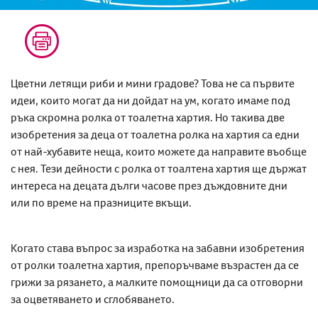
Цветни летящи риби и мини градове? Това не са първите
идеи, които могат да ни дойдат на ум, когато имаме под
ръка скромна ролка от тоалетна хартия. Но такива две
изобретения за деца от тоалетна ролка на хартия са едни
от най-хубавите неща, които можете да направите въобще
с нея. Тези дейности с ролка от тоалтена хартия ще държат
интереса на децата дълги часове през дъждовните дни
или по време на празниците вкъщи.
Когато става въпрос за изработка на забавни изобретения
от ролки тоалетна хартия, препоръчваме възрастен да се
грижи за рязането, а малките помощници да са отговорни
за оцветяването и сглобяването.