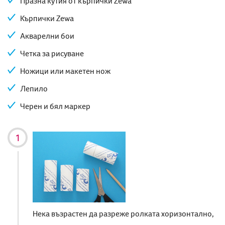
Празна кутия от кърпички Zewa
Кърпички Zewa
Акварелни бои
Четка за рисуване
Ножици или макетен нож
Лепило
Черен и бял маркер
Нека възрастен да разреже ролката хоризонтално,