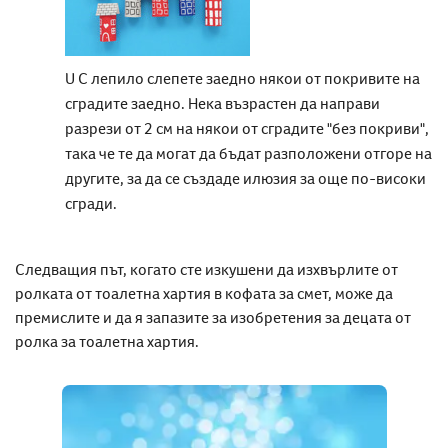
U С лепило слепете заедно някои от покривите на
сградите заедно. Нека възрастен да направи
разрези от 2 см на някои от сградите "без покриви",
така че те да могат да бъдат разположени отгоре на
другите, за да се създаде илюзия за още по-високи
сгради.
Следващия път, когато сте изкушени да изхвърлите от
ролката от тоалетна хартия в кофата за смет, може да
премислите и да я запазите за изобретения за децата от
ролка за тоалетна хартия.