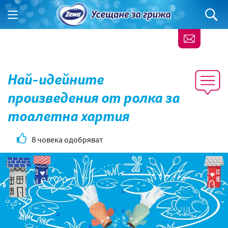
Най-идейните
произведения от ролка за
тоалетна хартия
8 човека одобряват