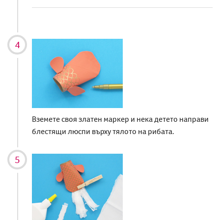
Вземете своя златен маркер и нека детето направи
блестящи люспи върху тялото на рибата.