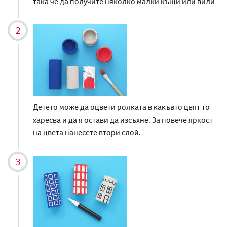
така че да получите няколко малки къщи или вили
Детето може да оцвети ролката в какъвто цвят то
харесва и да я остави да изсъхне. За повече яркост
на цвета нанесете втори слой.