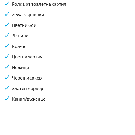
Ролка от тоалетна хартия
Zewa кърпички
Цветни бои
Лепило
Колче
Цветна хартия
Ножици
Черен маркер
Златен маркер
Канап/въженце