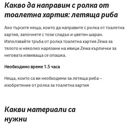
Какво да направим с ролка от
тоалетна хартия: летяща риба
Ако търсите неща, които да направите с ролка от тоалетна
хартия, започнете с този сладък и цветен шаран.
Използвайте тръба от ролка тоалетна хартия Zewa за
тялото и няколко нарязани на ивици Zewa кърпички за
неговата извиваща се опашка.
Необходимо време 1.5 часа
Неща, които са ви необходими за летяща риба –
изобретение от ролка за тоалетна хартия
Какви материали са
нужни