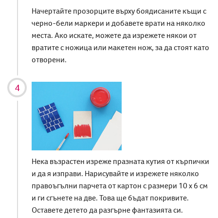
Начертайте прозорците върху боядисаните къщи с
черно-бели маркери и добавете врати на няколко
места. Ако искате, можете да изрежете някои от
вратите с ножица или макетен нож, за да стоят като
отворени.
Нека възрастен изреже празната кутия от кърпички
и да я изправи. Нарисувайте и изрежете няколко
правоъгълни парчета от картон с размери 10 х 6 см
и ги сгънете на две. Това ще бъдат покривите.
Оставете детето да разгърне фантазията си.