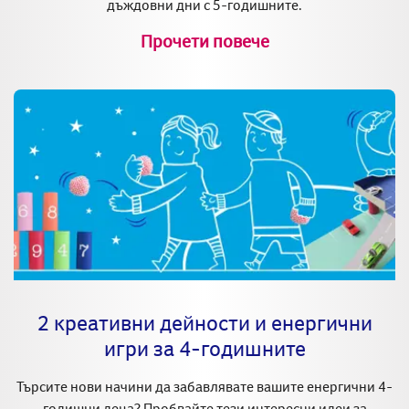
дъждовни дни с 5-годишните.
Прочети повече
2 креативни дейности и енергични
игри за 4-годишните
Търсите нови начини да забавлявате вашите енергични 4-
годишни деца? Пробвайте тези интересни идеи за