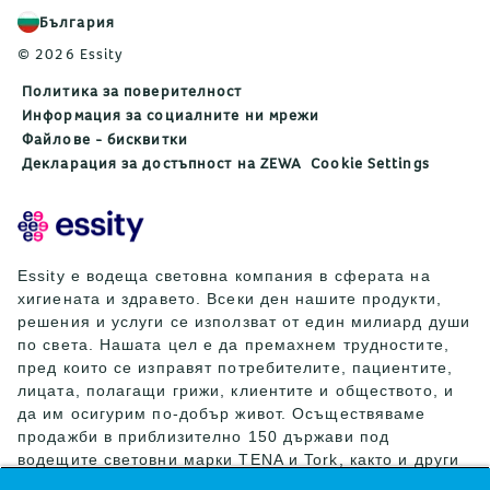
България
© 2026 Essity
Политика за поверителност
Информация за социалните ни мрежи
Файлове - бисквитки
Декларация за достъпност на ZEWA
Cookie Settings
Essity е водеща световна компания в сферата на
хигиената и здравето. Всеки ден нашите продукти,
решения и услуги се използват от един милиард души
по света. Нашата цел е да премахнем трудностите,
пред които се изправят потребителите, пациентите,
лицата, полагащи грижи, клиентите и обществото, и
да им осигурим по-добър живот. Осъществяваме
продажби в приблизително 150 държави под
водещите световни марки TENA и Tork, както и други
силни марки като Actimove, Cutimed, JOBST, Knix,