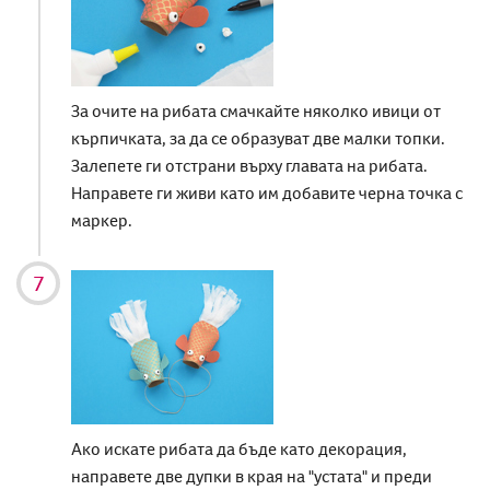
За очите на рибата смачкайте няколко ивици от
кърпичката, за да се образуват две малки топки.
Залепете ги отстрани върху главата на рибата.
Направете ги живи като им добавите черна точка с
маркер.
Ако искате рибата да бъде като декорация,
направете две дупки в края на "устата" и преди