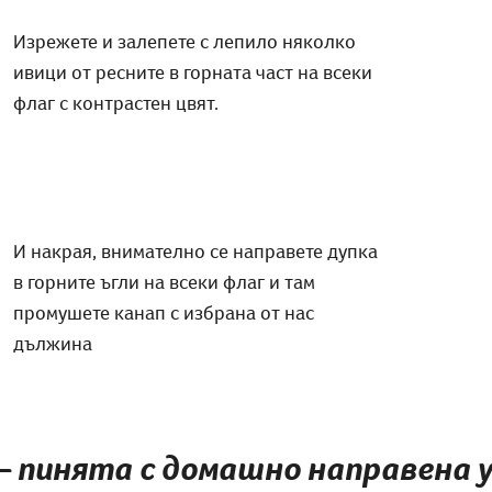
Изрежете и залепете с лепило няколко
ивици от ресните в горната част на всеки
флаг с контрастен цвят.
И накрая, внимателно се направете дупка
в горните ъгли на всеки флаг и там
промушете канап с избрана от нас
дължина
– пинята с домашно направена у