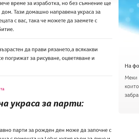
ече време за изработка, но без съмнение ще
 дом. Тази домашно направена украса за
цата с вас, така че можете да заемете с
битие.
ъзрастен да прави рязането,а всякакви
се погрижат за рисуване, оцветяване и
На фо
Меки 
които
та
забрав
а украса за парти:
авно парти за рожден ден може да започне с
ца с помощта на Lotus кутия къри за лице и