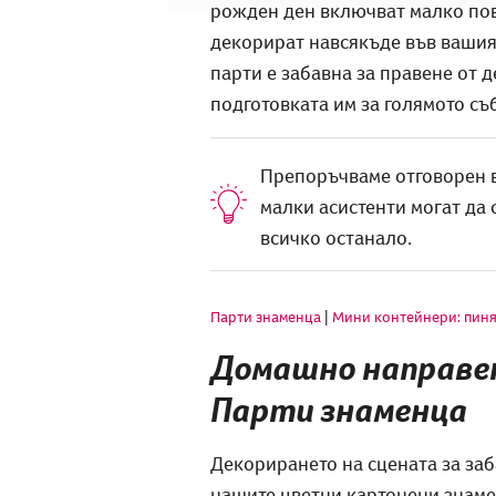
рожден ден включват малко пов
декорират навсякъде във вашия
парти е забавна за правене от де
подготовката им за голямото съ
Препоръчваме отговорен в
малки асистенти могат да 
всичко останало.
Парти знаменца
|
Мини контейнери: пиня
Домашно направен
Парти знаменца
Декорирането на сцената за заб
нашите цветни картонени знамен