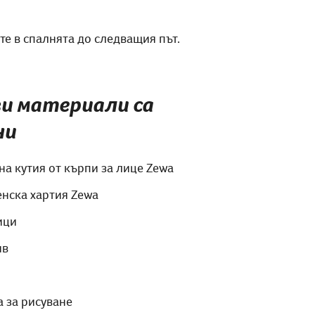
те в спалнята до следващия път.
и материали са
ни
на кутия от кърпи за лице Zewa
енска хартия Zewa
ици
ив
а за рисуване