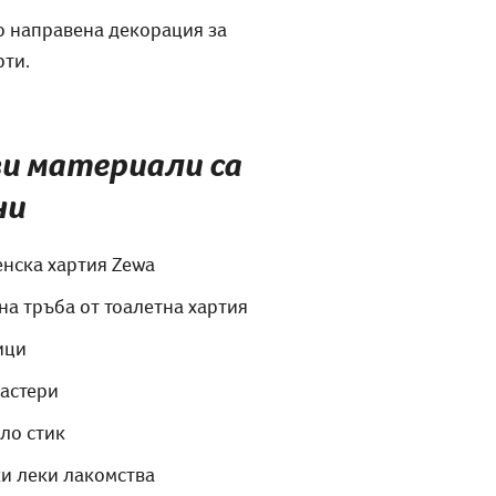
о направена декорация за
рти.
и материали са
ни
енска хартия Zewa
на тръба от тоалетна хартия
ици
астери
ло стик
и леки лакомства