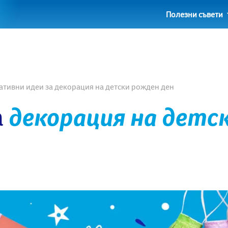
Полезни съвети
ативни идеи за декорация на детски рожден ден
а
декорация на детс