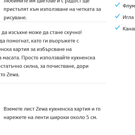
любимите им цветове и с радост ще
Флум
пристъпят към използване на четката за
Игла
рисуване.
Кана
 да изсъхне може да стане скучно!
а помогнат, като ги въоръжете с
нска хартия за избърсване на
а масата. Просто използвайте кухненска
остатъчно силна, за почистване, дори
ато Zewa.
Вземете лист Zewa кухненска хартия и го
нарежете на ленти широки около 5 см.