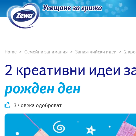
Home
Семейни занимания
Занаятчийски идеи
2 кре
2 креативни идеи з
рожден ден
3 човека одобряват