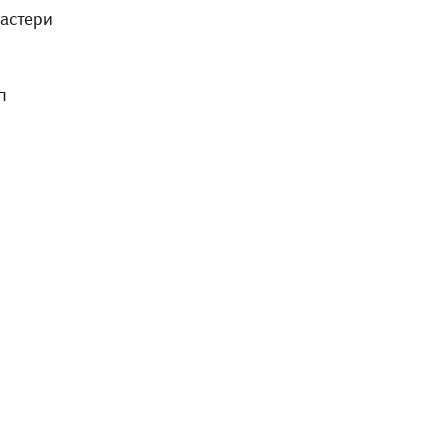
астери
п