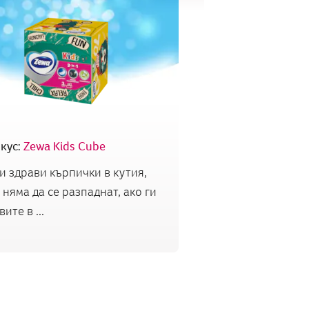
кус:
Zewa Kids Cube
и здрави кърпички в кутия,
 няма да се разпаднат, ако ги
ите в ...