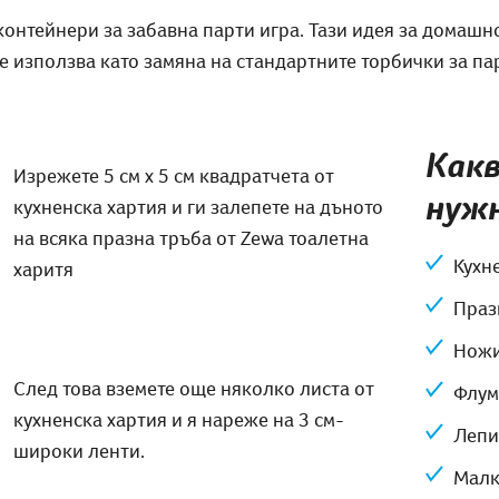
онтейнери за забавна парти игра. Тази идея за домашн
е използва като замяна на стандартните торбички за па
Какв
Изрежете 5 см х 5 см квадратчета от
нуж
кухненска хартия и ги залепете на дъното
на всяка празна тръба от Zewa тоалетна
Кухн
харитя
Праз
Нож
След това вземете още няколко листа от
Флум
кухненска хартия и я нареже на 3 см-
Лепи
широки ленти.
Малк