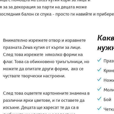
я за за декорация за парти на децата може
последния балон се спука - просто ги навийте и прибере
Какв
Внимателно изрежете отвор и изравнете
нуж
празната Zewa кутия от кърпи за лице.
След това изрежете няколко форми на
Праз
флаг. Това са обикновено триъгълници, но
можете да опитате други форми, ако се
Кухн
чуствате творчески настроени.
Нож
Мол
След това оцветете картонените знамена в
Бой
различни ярки цветове, и ги оставете да
изсъхне. Децата ще харесат те да са в
Четк