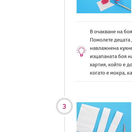
В очакване на боя
Помолете децата д
навлажнена кухне
изцапаната боя н
хартия, който е д
когато е мокра, к