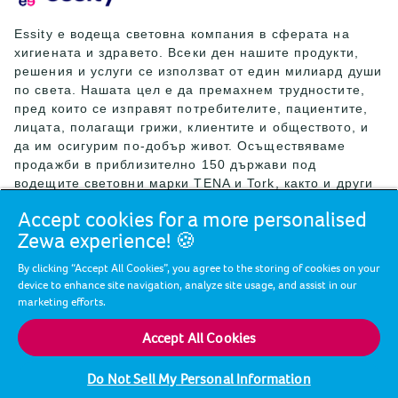
Essity е водеща световна компания в сферата на
хигиената и здравето. Всеки ден нашите продукти,
решения и услуги се използват от един милиард души
по света. Нашата цел е да премахнем трудностите,
пред които се изправят потребителите, пациентите,
лицата, полагащи грижи, клиентите и обществото, и
да им осигурим по-добър живот. Осъществяваме
продажби в приблизително 150 държави под
водещите световни марки TENA и Tork, както и други
силни марки като Actimove, Cutimed, JOBST, Knix,
Accept cookies for a more personalised
Leukoplast, Libero, Libresse, Lotus, Modibodi,
Zewa experience! 🍪
Nosotras, Saba, Tempo, TOM Organic и Zewa. През
2024 г. Essity е реализирала нетни продажби за
By clicking “Accept All Cookies”, you agree to the storing of cookies on your
приблизително 146 млрд. шведски крони (13 млрд.
device to enhance site navigation, analyze site usage, and assist in our
евро) и е дала работа на 36 000 души. Централата на
marketing efforts.
компанията се намира в Стокхолм, Швеция, а Essity е
листната на борсата Nasdaq Stockholm. Повече
Accept All Cookies
информация можете да намерите на essity.com.
Do Not Sell My Personal Information