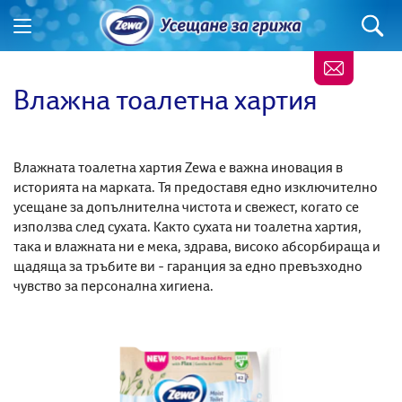
Влажна тоалетна хартия
Влажната тоалетна хартия Zewa е важна иновация в
историята на марката. Тя предоставя едно изключително
усещане за допълнителна чистота и свежест, когато се
използва след сухата. Както сухата ни тоалетна хартия,
така и влажната ни е мека, здрава, високо абсорбираща и
щадяща за тръбите ви - гаранция за едно превъзходно
чувство за персонална хигиена.