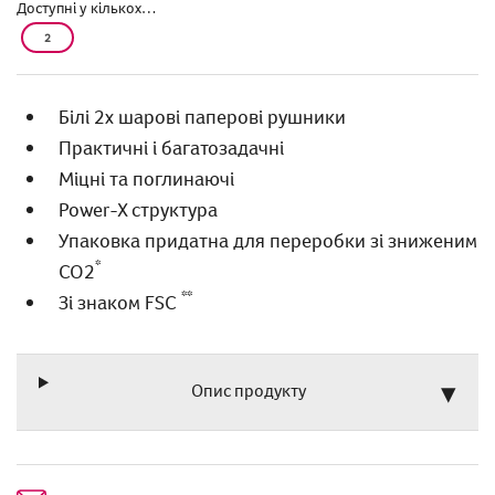
Доступні у кількох…
2
Білі 2х шарові паперові рушники
Практичні і багатозадачні
Міцні та поглинаючі
Power-X cтруктура
Упаковка придатна для переробки зі зниженим
*
CO2
**
Зі знаком FSC
Опис продукту