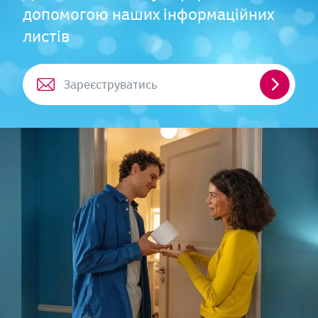
допомогою наших інформаційних
листів
Зареєст