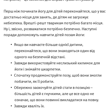
Перш ніж починати йогу для дітей переконайтеся, що у вас
достатньо місця для занять, де дітям не загрожує
небезпека. Врешті-решт тварикам потрібно багато місця.
Ну і, звісно, розважатися потрібно безпечно. Наступні
поради допоможуть навчити дітей позам йоги:
Якщо ви навчаєте більше однієї дитини,
переконайтеся, що вони знаходяться один від
одного на безпечній відстані.
Завжди використовуйте неслизький килимок для
йоги і знімайте шкарпетки.
Спочатку продемонструйте позу, щоб вони змогли
побачити, як її робити.
Обережно заохочуйте дітей стати в позицію –
більшість дітей є гнучкими, але це все одно не
означає, що вони повинні викладатися на повну.
Завжди хваліть їх.