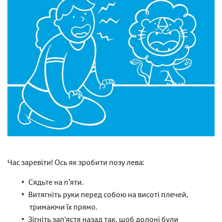
Час заревіти! Ось як зробити позу лева:
Сядьте на п’яти.
Витягніть руки перед собою на висоті плечей,
тримаючи їх прямо.
Зігніть зап'ястя назад так, щоб долоні були