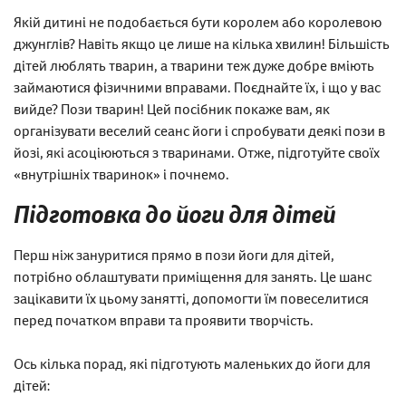
Якій дитині не подобається бути королем або королевою
джунглів? Навіть якщо це лише на кілька хвилин! Більшість
дітей люблять тварин, а тварини теж дуже добре вміють
займаютися фізичними вправами. Поєднайте їх, і що у вас
вийде? Пози тварин! Цей посібник покаже вам, як
організувати веселий сеанс йоги і спробувати деякі пози в
йозі, які асоціюються з тваринами. Отже, підготуйте своїх
«внутрішніх тваринок» і почнемо.
Підготовка до йоги для дітей
Перш ніж зануритися прямо в пози йоги для дітей,
потрібно облаштувати приміщення для занять. Це шанс
зацікавити їх цьому занятті, допомогти їм повеселитися
перед початком вправи та проявити творчість.
Ось кілька порад, які підготують маленьких до йоги для
дітей: