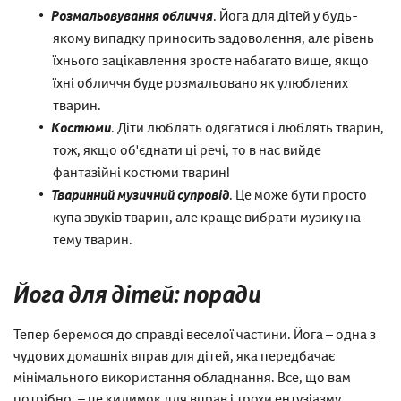
Розмальовування обличчя
. Йога для дітей у будь-
якому випадку приносить задоволення, але рівень
їхнього зацікавлення зросте набагато вище, якщо
їхні обличчя буде розмальовано як улюблених
тварин.
Костюми
. Діти люблять одягатися і люблять тварин,
тож, якщо об'єднати ці речі, то в нас вийде
фантазійні костюми тварин!
Тваринний музичний супровід
. Це може бути просто
купа звуків тварин, але краще вибрати музику на
тему тварин.
Йога для дітей: поради
Тепер беремося до справді веселої частини. Йога – одна з
чудових домашніх вправ для дітей, яка передбачає
мінімального використання обладнання. Все, що вам
потрібно, – це килимок для вправ і трохи ентузіазму.