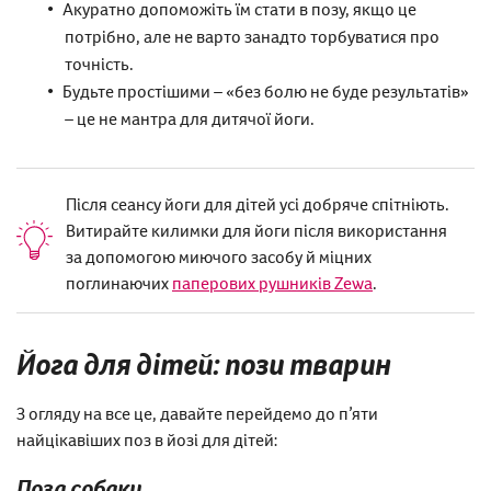
Акуратно допоможіть їм стати в позу, якщо це
потрібно, але не варто занадто торбуватися про
точність.
Будьте простішими – «без болю не буде результатів»
– це не мантра для дитячої йоги.
Після сеансу йоги для дітей усі добряче спітніють.
Витирайте килимки для йоги після використання
за допомогою миючого засобу й міцних
поглинаючих
паперових рушників Zewa
.
Йога для дітей: пози тварин
З огляду на все це, давайте перейдемо до п’яти
найцікавіших поз в йозі для дітей:
Поза собаки