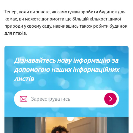
Тепер, коли ви знаєте, як самотужки зробити будинок для
комах, ви можете допомогти ще більшій кількості дикої
природи у своєму саду, навчившись також робити будинок
для птахів.
Дізнавайтесь нову інформацію за
допомогою наших інформаційних
листів
Зареєстр