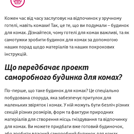
Кожен час від часу заслуговує на відпочинок у зручному
готелі, навіть комахи! Так, це те, що ви подумали – будинок
для комах. Дізнайтеся, чому готелі для комах важливі, та як
самотужки зробити будинок для комах за допомогою
наших порад щодо матеріалів та наших покрокових
інструкцій.
Що передбачає проект
саморобного будинка для комах?
По-перше, що таке будинок для комах? Це спеціально
побудована споруда, яка забезпечує притулок для
маленьких звіряток і комах. У ній можуть бути безліч різних
секцій різних розмірів, форм та фактури природних
матеріалів для створення місць гніздування та відпочинку
для комах. Ви можете придбати вже готовий будиночок,
або зробити власний саморобний будинок для комах.