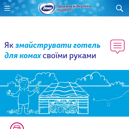
Як
змайструвати готель
для комах
своїми руками