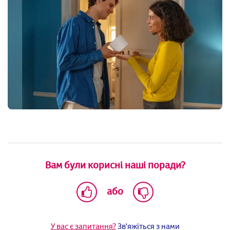
Вам були корисні наші поради?
або
У вас є запитання?
Зв'яжіться з нами