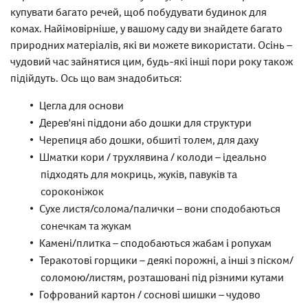
купувати багато речей, щоб побудувати будинок для
комах. Найімовірніше, у вашому саду ви знайдете багато
природних матеріалів, які ви можете використати. Осінь –
чудовий час зайнятися цим, будь-які інші пори року також
підійдуть. Ось що вам знадобиться:
Цегла для основи
Дерев'яні піддони або дошки для структури
Черепиця або дошки, обшиті толем, для даху
Шматки кори / трухлявина / колоди – ідеально
підходять для мокриць, жуків, павуків та
сороконіжок
Сухе листя/солома/палички – вони сподобаються
сонечкам та жукам
Камені/плитка – сподобаються жабам і ропухам
Теракотові горщики – деякі порожні, а інші з піском/
соломою/листям, розташовані під різними кутами
Гофрований картон / соснові шишки – чудово