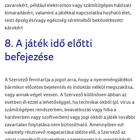
zavarokért, például elektromos vagy számítógépes hálózati
kimaradásért, valamint a játékkal kapcsolatba hozható élet,
testi épség és/vagy egészség sérelméből bekövetkezett
károkért
8. A játék idő előtti
befejezése
A Szervező fenntartja a jogot arra, hogy a nyereményjátékot
bármikor előzetes bejelentés és indoklás nélkül megszakítsa,
vagy annak véget vessen. A Szervező különösen abban az
esetben él ezzel a lehetőséggel, ha technikai okból (pl. vírus a
számítógépes rendszerben, beavatkozás vagy hiba a
hardverben vagy szoftverben) vagy jogi okból a játék további
zavartalan folytatása nem biztosítható. Amennyiben ezt
valamely résztvevő magatartása idézte elő, a Szervező az
adott személytől követelheti a keletkezett kár megtérítését.