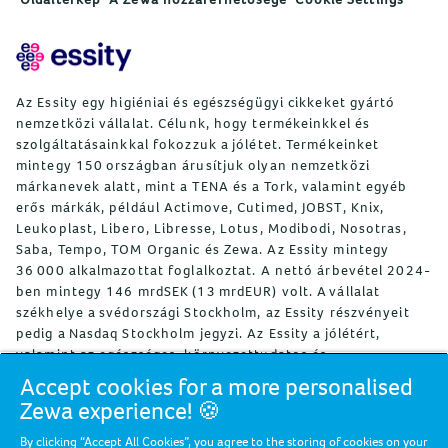
Az Essity egy higiéniai és egészségügyi cikkeket gyártó
nemzetközi vállalat. Célunk, hogy termékeinkkel és
szolgáltatásainkkal fokozzuk a jólétet. Termékeinket
mintegy 150 országban árusítjuk olyan nemzetközi
márkanevek alatt, mint a TENA és a Tork, valamint egyéb
erős márkák, például Actimove, Cutimed, JOBST, Knix,
Leukoplast, Libero, Libresse, Lotus, Modibodi, Nosotras,
Saba, Tempo, TOM Organic és Zewa. Az Essity mintegy
36 000 alkalmazottat foglalkoztat. A nettó árbevétel 2024-
ben mintegy 146 mrdSEK (13 mrdEUR) volt. A vállalat
székhelye a svédországi Stockholm, az Essity részvényeit
pedig a Nasdaq Stockholm jegyzi. Az Essity a jólétért,
valamint az egészséges, környezettudatos és
újrafelhasználó társadalomért küzd. További
Accept cookies for a more personalised
tájékoztatás:
www.essity.com
.
Zewa experience! 🍪
By clicking “Accept All Cookies”, you agree to the storing of cookies on your