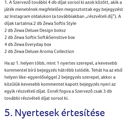
1. A Szervező további 4 db díjat sorsol ki azok között, akik a
játék menetének megfelelően megosztottak egy bejegyzést
az Instagram oldalukon (a továbbiakban „részvételi díj”). A
díjak tartalma:2 db Zewa Softis Style
2 db Zewa Deluxe Design boksz
2 db Zewa Softis Soft&Sensitive box
4 db Zewa Everyday box
2 db Zewa Deluxe Aroma Collection
Ha az 1. helyen több, mint 1 nyertes szerepel, a kevesebb
kommentel bíró bejegyzés hátrébb tolódik. Tehát ha az első
helyen like-egyenlőséggel 2 bejegyzés szerepel, akkor a
közülük kevesebb kommentet kapott bejegyzés nyeri az
egyik részvételi díjat. Ennél fogva a Szervező csak 3 db
további részvételi díjat sorsol ki.
5. Nyertesek értesítése