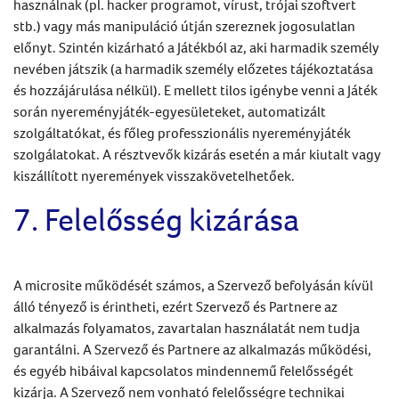
használnak (pl. hacker programot, vírust, trójai szoftvert
stb.) vagy más manipuláció útján szereznek jogosulatlan
előnyt. Szintén kizárható a Játékból az, aki harmadik személy
nevében játszik (a harmadik személy előzetes tájékoztatása
és hozzájárulása nélkül). E mellett tilos igénybe venni a Játék
során nyereményjáték-egyesületeket, automatizált
szolgáltatókat, és főleg professzionális nyereményjáték
szolgálatokat. A résztvevők kizárás esetén a már kiutalt vagy
kiszállított nyeremények visszakövetelhetőek.
7. Felelősség kizárása
A microsite működését számos, a Szervező befolyásán kívül
álló tényező is érintheti, ezért Szervező és Partnere az
alkalmazás folyamatos, zavartalan használatát nem tudja
garantálni. A Szervező és Partnere az alkalmazás működési,
és egyéb hibáival kapcsolatos mindennemű felelősségét
kizárja. A Szervező nem vonható felelősségre technikai