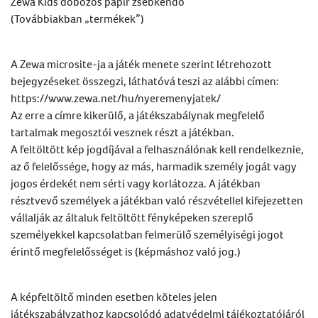
Zewa Kids dobozos papír zsebkendő
(Továbbiakban „termékek”)
A Zewa microsite-ja a játék menete szerint létrehozott
bejegyzéseket összegzi, láthatóvá teszi az alábbi címen:
https://www.zewa.net/hu/nyeremenyjatek/
Az erre a címre kikerülő, a játékszabálynak megfelelő
tartalmak megosztói vesznek részt a játékban.
A feltöltött kép jogdíjával a felhasználónak kell rendelkeznie,
az ő felelőssége, hogy az más, harmadik személy jogát vagy
jogos érdekét nem sérti vagy korlátozza. A játékban
résztvevő személyek a játékban való részvétellel kifejezetten
vállalják az általuk feltöltött fényképeken szereplő
személyekkel kapcsolatban felmerülő személyiségi jogot
érintő megfelelősséget is (képmáshoz való jog.)
A képfeltöltő minden esetben köteles jelen
játékszabályzathoz kapcsolódó adatvédelmi tájékoztatójáról