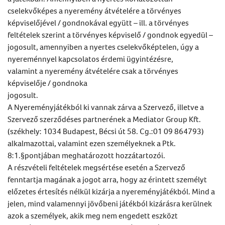
cselekvőképes a nyeremény átvételére a törvényes
képviselőjével / gondnokával együtt – ill. a törvényes
feltételek szerint a törvényes képviselő / gondnok egyedül –
jogosult, amennyiben a nyertes cselekvőképtelen, úgy a
nyereménnyel kapcsolatos érdemi ügyintézésre,
valamint a nyeremény átvételére csak a törvényes
képviselője / gondnoka
jogosult.
A Nyereményjátékból ki vannak zárva a Szervező, illetve a
Szervező szerződéses partnerének a Mediator Group Kft.
(székhely: 1034 Budapest, Bécsi út 58. Cg.:01 09 864793)
alkalmazottai, valamint ezen személyeknek a Ptk.
8:1.§pontjában meghatározott hozzátartozói.
A részvételi feltételek megsértése esetén a Szervező
fenntartja magának a jogot arra, hogy az érintett személyt
előzetes értesítés nélkül kizárja a nyereményjátékból. Mind a
jelen, mind valamennyi jövőbeni játékból kizárásra kerülnek
azok a személyek, akik meg nem engedett eszközt