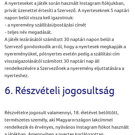
A nyerteseket a játék során használt Instagram fiókjukban,
privát üzenettel értesíti a Szervező. A nyerteseknek 5 naptári
napon belül vissza kell igazolniuk:
- a nyeremény szállítási/postázási címét
- teljes név megadását.
A játék lezárásától számított 30 naptári napon belül a
Szervező gondoskodik arról, hogy a nyertesek megkapják a
nyereményüket, pótnyertes esetén pedig a szállítási cím
visszaigazolásától számított 30 naptári nap áll
rendelkezésére a Szervezőnek a nyeremény eljuttatására a
nyerteshez.
6. Részvételi jogosultság
Részvételre jogosult valamennyi, 18. életévet betöltött,
természetes személy, aki Magyarországon lakcímmel
rendelkezik és érvényes, nyilvános Instagram fiókot használt
a játékban. Amennyiben a nyertes korlátozottan